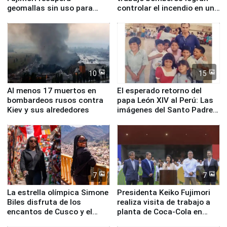
geomallas sin uso para
controlar el incendio en una
proteger Santa Eulalia ante
planta química de Santiago
Fenómeno El Niño
de Chile
10
15
Al menos 17 muertos en
El esperado retorno del
bombardeos rusos contra
papa León XIV al Perú: Las
Kiev y sus alrededores
imágenes del Santo Padre
en su labor pastoral en
nuestro país
7
7
La estrella olímpica Simone
Presidenta Keiko Fujimori
Biles disfruta de los
realiza visita de trabajo a
encantos de Cusco y el
planta de Coca-Cola en
Valle Sagrado
Pucusana