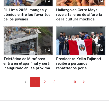
8
7
FIL Lima 2026: mangas y
Hallazgo en Cerro Mayal
cómics entre los favoritos
revela talleres de alfarería
de los jóvenes
de la cultura mochica
6
7
Teleférico de Miraflores
Presidenta Keiko Fujimori
entra en etapa final y será
recibe a peruanos
inaugurado en las próximas
repatriados por el
semanas
terremoto en Venezuela
chevron_left
chevron_right
1
2
3
...
10