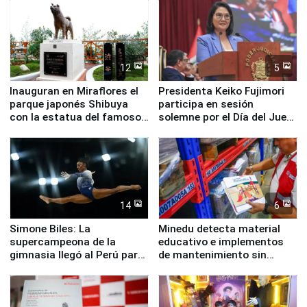
12
5
Inauguran en Miraflores el
Presidenta Keiko Fujimori
parque japonés Shibuya
participa en sesión
con la estatua del famoso
solemne por el Día del Juez
perro Hachiko
y la Jueza
14
6
Simone Biles: La
Minedu detecta material
supercampeona de la
educativo e implementos
gimnasia llegó al Perú para
de mantenimiento sin
empezar cuenta regresiva a
distribuir en almacenes de
Panamericanos Lima 2027
la UGEL 2