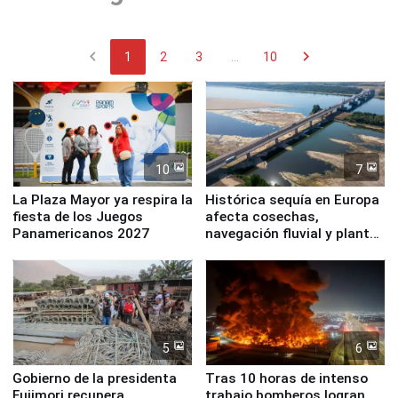
chevron_left
chevron_right
1
2
3
...
10
10
7
La Plaza Mayor ya respira la
Histórica sequía en Europa
fiesta de los Juegos
afecta cosechas,
Panamericanos 2027
navegación fluvial y plantas
nucleares
5
6
Gobierno de la presidenta
Tras 10 horas de intenso
Fujimori recupera
trabajo bomberos logran