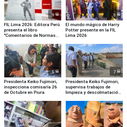
9
8
FIL Lima 2026: Editora Perú
El mundo mágico de Harry
presenta el libro
Potter presente en la FIL
"Comentarios de Normas
Lima 2026
Legales: Laboral Vl .
Derecho Colectivo"
5
7
Presidenta Keiko Fujimori,
Presidenta Keiko Fujimori,
inspecciona comisaría 26
supervisa trabajos de
de Octubre en Piura
limpieza y descolmatación
en río Piura