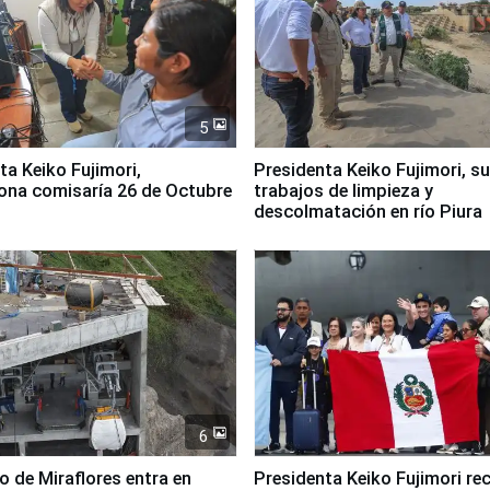
5
jimori,
Presidenta Keiko Fujimori, s
ona comisaría 26 de Octubre
trabajos de limpieza y
descolmatación en río Piura
6
co de Miraflores entra en
Presidenta Keiko Fujimori rec