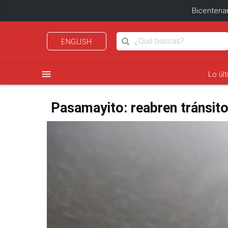
Bicentenar
ENGLISH
menu
Lo úl
Pasamayito: reabren tránsito