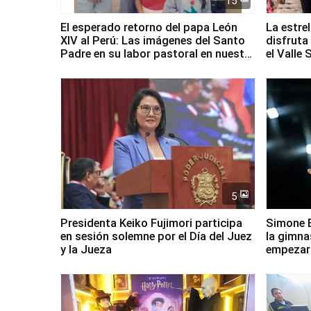
15
El esperado retorno del papa León
La estre
XIV al Perú: Las imágenes del Santo
disfruta
Padre en su labor pastoral en nuestro
el Valle
país
5
Presidenta Keiko Fujimori participa
Simone B
en sesión solemne por el Día del Juez
la gimna
y la Jueza
empezar 
Panamer