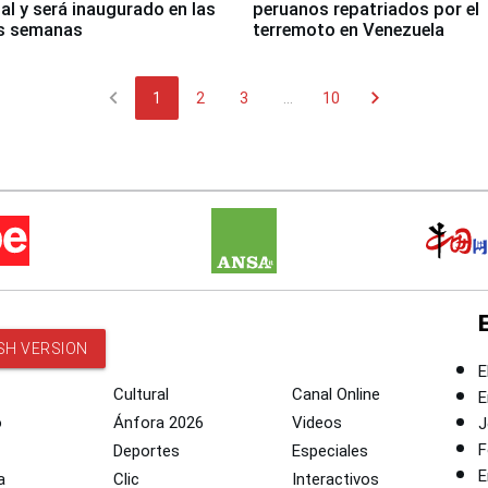
nal y será inaugurado en las
peruanos repatriados por el
s semanas
terremoto en Venezuela
chevron_left
chevron_right
1
2
3
...
10
SH VERSION
E
Cultural
Canal Online
E
o
Ánfora 2026
Videos
J
F
Deportes
Especiales
E
a
Clic
Interactivos