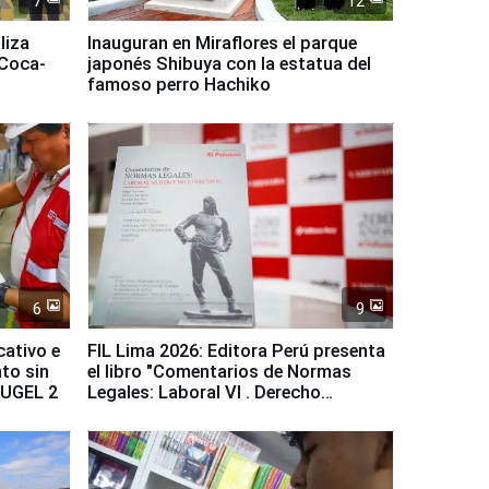
7
12
liza
Inauguran en Miraflores el parque
 Coca-
japonés Shibuya con la estatua del
famoso perro Hachiko
6
9
cativo e
FIL Lima 2026: Editora Perú presenta
to sin
el libro "Comentarios de Normas
a UGEL 2
Legales: Laboral Vl . Derecho
Colectivo"