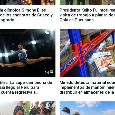
7
lla olímpica Simone Biles
Presidenta Keiko Fujimori rea
 de los encantos de Cusco y
visita de trabajo a planta de
 Sagrado
Cola en Pucusana
14
iles: La supercampeona de
Minedu detecta material edu
sia llegó al Perú para
implementos de mantenimien
cuenta regresiva a
distribuir en almacenes de l
icanos Lima 2027