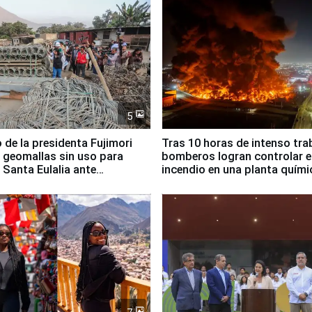
5
 de la presidenta Fujimori
Tras 10 horas de intenso tra
 geomallas sin uso para
bomberos logran controlar e
 Santa Eulalia ante
incendio en una planta quími
o El Niño
Santiago de Chile