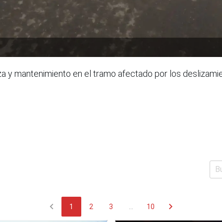
za y mantenimiento en el tramo afectado por los deslizam
chevron_left
chevron_right
1
2
3
...
10