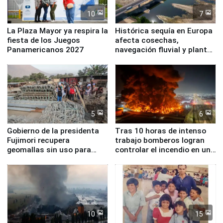
10
7
La Plaza Mayor ya respira la
Histórica sequía en Europa
fiesta de los Juegos
afecta cosechas,
Panamericanos 2027
navegación fluvial y plantas
nucleares
5
6
Gobierno de la presidenta
Tras 10 horas de intenso
Fujimori recupera
trabajo bomberos logran
geomallas sin uso para
controlar el incendio en una
proteger Santa Eulalia ante
planta química de Santiago
Fenómeno El Niño
de Chile
10
15