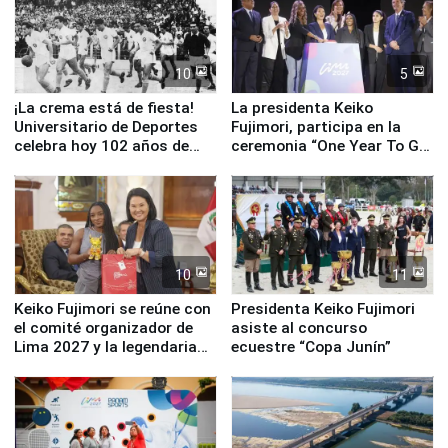
Serenazgo
10
5
¡La crema está de fiesta!
La presidenta Keiko
Universitario de Deportes
Fujimori, participa en la
celebra hoy 102 años de
ceremonia “One Year To Go
fundación
de Lima 2027”
10
11
Keiko Fujimori se reúne con
Presidenta Keiko Fujimori
el comité organizador de
asiste al concurso
Lima 2027 y la legendaria
ecuestre “Copa Junín”
Simone Biles