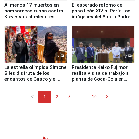
Al menos 17 muertos en
El esperado retorno del
bombardeos rusos contra
papa León XIV al Perú: Las
Kiev y sus alrededores
imágenes del Santo Padre
en su labor pastoral en
nuestro país
7
7
La estrella olímpica Simone
Presidenta Keiko Fujimori
Biles disfruta de los
realiza visita de trabajo a
encantos de Cusco y el
planta de Coca-Cola en
Valle Sagrado
Pucusana
chevron_left
chevron_right
1
2
3
...
10