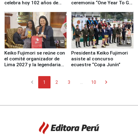
celebra hoy 102 años de
ceremonia “One Year To Go
fundación
de Lima 2027”
10
11
Keiko Fujimori se reúne con
Presidenta Keiko Fujimori
el comité organizador de
asiste al concurso
Lima 2027 y la legendaria
ecuestre “Copa Junín”
Simone Biles
chevron_left
chevron_right
1
2
3
...
10