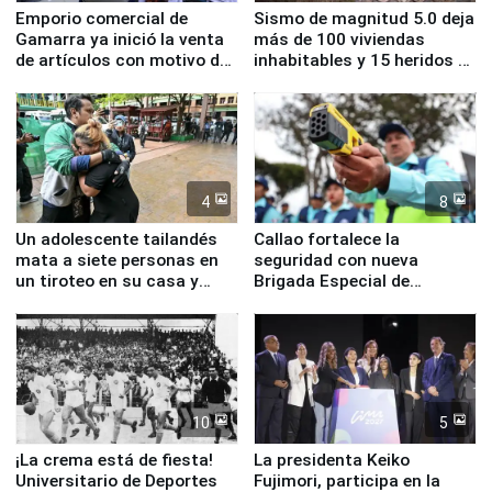
Emporio comercial de
Sismo de magnitud 5.0 deja
Gamarra ya inició la venta
más de 100 viviendas
de artículos con motivo de
inhabitables y 15 heridos en
la visita del papa León XIV
Junín
4
8
Un adolescente tailandés
Callao fortalece la
mata a siete personas en
seguridad con nueva
un tiroteo en su casa y
Brigada Especial de
escuela
Turismo y moderno
equipamiento para
Serenazgo
10
5
¡La crema está de fiesta!
La presidenta Keiko
Universitario de Deportes
Fujimori, participa en la