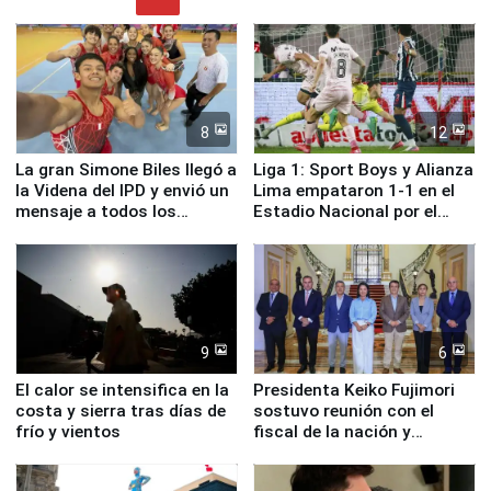
8
12
La gran Simone Biles llegó a
Liga 1: Sport Boys y Alianza
la Videna del IPD y envió un
Lima empataron 1-1 en el
mensaje a todos los
Estadio Nacional por el
deportistas del Perú
Torneo Clausura
9
6
El calor se intensifica en la
Presidenta Keiko Fujimori
costa y sierra tras días de
sostuvo reunión con el
frío y vientos
fiscal de la nación y
ministros de Estado