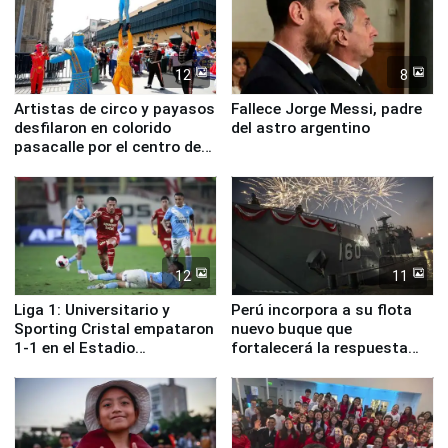
12
8
Artistas de circo y payasos
Fallece Jorge Messi, padre
desfilaron en colorido
del astro argentino
pasacalle por el centro de
Lima
12
11
Liga 1: Universitario y
Perú incorpora a su flota
Sporting Cristal empataron
nuevo buque que
1-1 en el Estadio
fortalecerá la respuesta
Monumental
ante el fenómeno El Niño