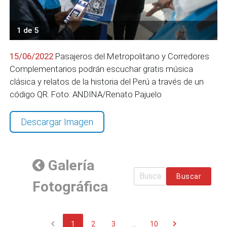
1 de 5
15/06/2022
Pasajeros del Metropolitano y Corredores
Complementarios podrán escuchar gratis música
clásica y relatos de la historia del Perú a través de un
código QR. Foto: ANDINA/Renato Pajuelo
Descargar Imagen
Galería
Buscar
Fotográfica
chevron_left
chevron_right
1
2
3
...
10