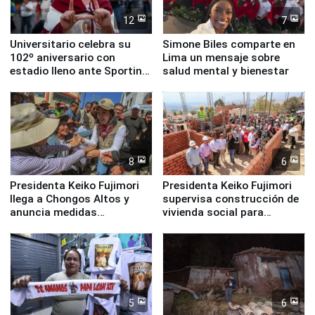
12
7
Universitario celebra su
Simone Biles comparte en
102º aniversario con
Lima un mensaje sobre
estadio lleno ante Sporting
salud mental y bienestar
Cristal
8
6
Presidenta Keiko Fujimori
Presidenta Keiko Fujimori
llega a Chongos Altos y
supervisa construcción de
anuncia medidas
vivienda social para
inmediatas en vivienda,
familias afectadas por
educación, salud y empleo
sismo en Junín
5
6