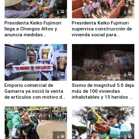
8
6
Presidenta Keiko Fujimori
Presidenta Keiko Fujimori
llega a Chongos Altos y
supervisa construcción de
anuncia medidas
vivienda social para
inmediatas en vivienda,
familias afectadas por
educación, salud y empleo
sismo en Junín
5
6
Emporio comercial de
Sismo de magnitud 5.0 deja
Gamarra ya inició la venta
más de 100 viviendas
de artículos con motivo de
inhabitables y 15 heridos en
la visita del papa León XIV
Junín
4
8