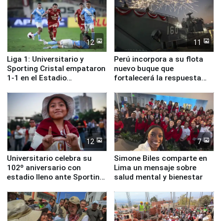
12
11
Liga 1: Universitario y
Perú incorpora a su flota
Sporting Cristal empataron
nuevo buque que
1-1 en el Estadio
fortalecerá la respuesta
Monumental
ante el fenómeno El Niño
12
7
Universitario celebra su
Simone Biles comparte en
102º aniversario con
Lima un mensaje sobre
estadio lleno ante Sporting
salud mental y bienestar
Cristal