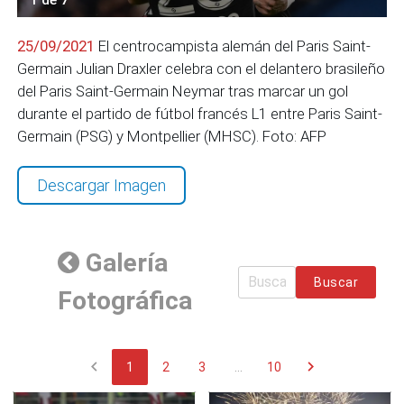
25/09/2021
El centrocampista alemán del Paris Saint-
Germain Julian Draxler celebra con el delantero brasileño
del Paris Saint-Germain Neymar tras marcar un gol
durante el partido de fútbol francés L1 entre Paris Saint-
Germain (PSG) y Montpellier (MHSC). Foto: AFP
Descargar Imagen
Galería
Buscar
Fotográfica
chevron_left
chevron_right
1
2
3
...
10