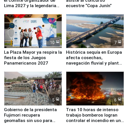
el comité organizador de
asiste al concurso
Lima 2027 y la legendaria
ecuestre “Copa Junín”
Simone Biles
10
7
La Plaza Mayor ya respira la
Histórica sequía en Europa
fiesta de los Juegos
afecta cosechas,
Panamericanos 2027
navegación fluvial y plantas
nucleares
5
6
Gobierno de la presidenta
Tras 10 horas de intenso
Fujimori recupera
trabajo bomberos logran
geomallas sin uso para
controlar el incendio en una
proteger Santa Eulalia ante
planta química de Santiago