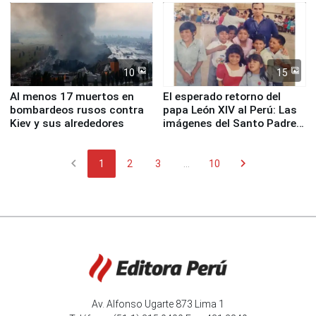
Fenómeno El Niño
de Chile
10
15
Al menos 17 muertos en
El esperado retorno del
bombardeos rusos contra
papa León XIV al Perú: Las
Kiev y sus alrededores
imágenes del Santo Padre
en su labor pastoral en
nuestro país
chevron_left
chevron_right
1
2
3
...
10
Av. Alfonso Ugarte 873 Lima 1