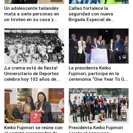
Un adolescente tailandés
Callao fortalece la
mata a siete personas en
seguridad con nueva
un tiroteo en su casa y
Brigada Especial de
escuela
Turismo y moderno
equipamiento para
Serenazgo
10
5
¡La crema está de fiesta!
La presidenta Keiko
Universitario de Deportes
Fujimori, participa en la
celebra hoy 102 años de
ceremonia “One Year To Go
fundación
de Lima 2027”
10
11
Keiko Fujimori se reúne con
Presidenta Keiko Fujimori