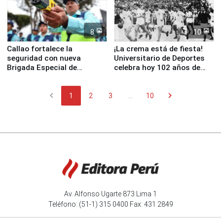
8
10
Callao fortalece la
¡La crema está de fiesta!
seguridad con nueva
Universitario de Deportes
Brigada Especial de
celebra hoy 102 años de
Turismo y moderno
fundación
equipamiento para
chevron_left
chevron_right
Serenazgo
1
2
3
...
10
Av. Alfonso Ugarte 873 Lima 1
Teléfono: (51-1) 315 0400 Fax: 431 2849