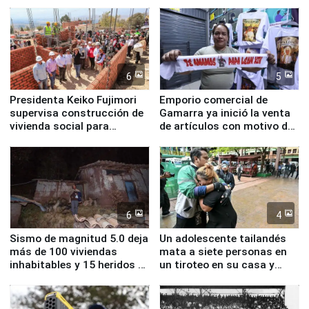
inmediatas en vivienda,
educación, salud y empleo
6
5
Presidenta Keiko Fujimori
Emporio comercial de
supervisa construcción de
Gamarra ya inició la venta
vivienda social para
de artículos con motivo de
familias afectadas por
la visita del papa León XIV
sismo en Junín
6
4
Sismo de magnitud 5.0 deja
Un adolescente tailandés
más de 100 viviendas
mata a siete personas en
inhabitables y 15 heridos en
un tiroteo en su casa y
Junín
escuela