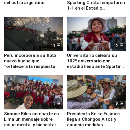
del astro argentino
Sporting Cristal empataron
1-1 en el Estadio
Monumental
11
12
Perú incorpora a su flota
Universitario celebra su
nuevo buque que
102º aniversario con
fortalecerá la respuesta
estadio lleno ante Sporting
ante el fenómeno El Niño
Cristal
7
8
Simone Biles comparte en
Presidenta Keiko Fujimori
Lima un mensaje sobre
llega a Chongos Altos y
salud mental y bienestar
anuncia medidas