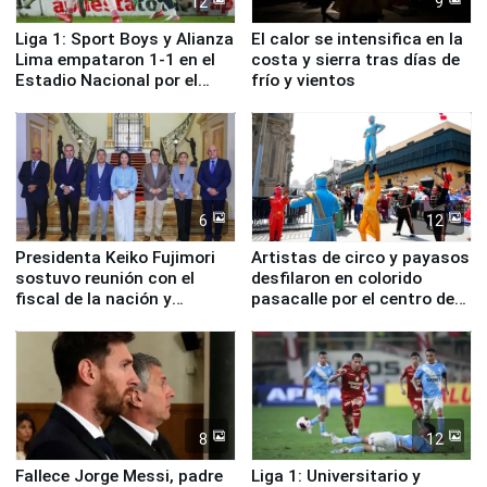
12
9
Liga 1: Sport Boys y Alianza
El calor se intensifica en la
Lima empataron 1-1 en el
costa y sierra tras días de
Estadio Nacional por el
frío y vientos
Torneo Clausura
6
12
Presidenta Keiko Fujimori
Artistas de circo y payasos
sostuvo reunión con el
desfilaron en colorido
fiscal de la nación y
pasacalle por el centro de
ministros de Estado
Lima
8
12
Fallece Jorge Messi, padre
Liga 1: Universitario y