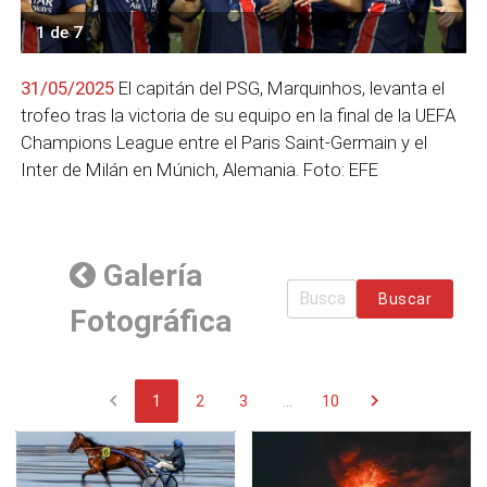
1 de 7
31/05/2025
El capitán del PSG, Marquinhos, levanta el
trofeo tras la victoria de su equipo en la final de la UEFA
Champions League entre el Paris Saint-Germain y el
Inter de Milán en Múnich, Alemania. Foto: EFE
Galería
Buscar
Fotográfica
chevron_left
chevron_right
1
2
3
...
10