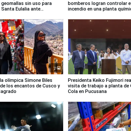
 geomallas sin uso para
bomberos logran controlar e
 Santa Eulalia ante
incendio en una planta quími
o El Niño
Santiago de Chile
7
lla olímpica Simone Biles
Presidenta Keiko Fujimori rea
 de los encantos de Cusco y
visita de trabajo a planta de
 Sagrado
Cola en Pucusana