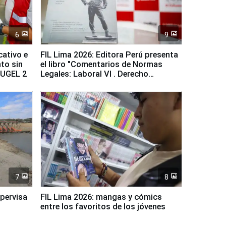
6
9
cativo e
FIL Lima 2026: Editora Perú presenta
to sin
el libro "Comentarios de Normas
a UGEL 2
Legales: Laboral Vl . Derecho
Colectivo"
7
8
upervisa
FIL Lima 2026: mangas y cómics
entre los favoritos de los jóvenes