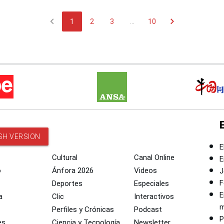
chevron_left
chevron_right
1
2
3
...
10
SH VERSION
E
Cultural
Canal Online
E
o
Ánfora 2026
Videos
J
F
Deportes
Especiales
E
a
Clic
Interactivos
m
Perfiles y Crónicas
Podcast
P
es
Ciencia y Tecnología
Newsletter