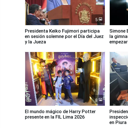
5
Presidenta Keiko Fujimori participa
Simone B
en sesión solemne por el Día del Juez
la gimna
y la Jueza
empezar 
Panamer
8
El mundo mágico de Harry Potter
Presidenta Keiko Fu
presente en la FIL Lima 2026
inspecci
en Piura