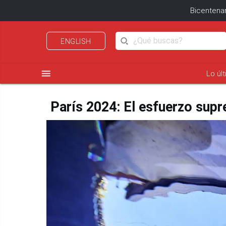
Bicentenar
ENGLISH
menu
Lo úl
París 2024: El esfuerzo sup