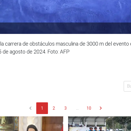
la carrera de obstáculos masculina de 3000 m del evento 
 5 de agosto de 2024. Foto: AFP
chevron_left
chevron_right
1
2
3
...
10