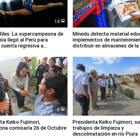
14
iles: La supercampeona de
Minedu detecta material edu
sia llegó al Perú para
implementos de mantenimien
cuenta regresiva a
distribuir en almacenes de l
icanos Lima 2027
5
jimori,
Presidenta Keiko Fujimori, s
ona comisaría 26 de Octubre
trabajos de limpieza y
descolmatación en río Piura