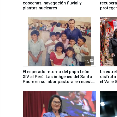
cosechas, navegación fluvial y
recupera
plantas nucleares
proteger
Fenómen
15
El esperado retorno del papa León
La estre
XIV al Perú: Las imágenes del Santo
disfruta
Padre en su labor pastoral en nuestro
el Valle
país