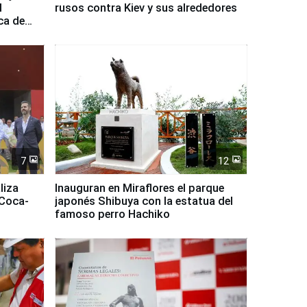
l
rusos contra Kiev y sus alrededores
ca de
7
12
liza
Inauguran en Miraflores el parque
 Coca-
japonés Shibuya con la estatua del
famoso perro Hachiko