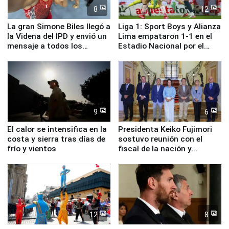
8
12
La gran Simone Biles llegó a
Liga 1: Sport Boys y Alianza
la Videna del IPD y envió un
Lima empataron 1-1 en el
mensaje a todos los
Estadio Nacional por el
deportistas del Perú
Torneo Clausura
9
6
El calor se intensifica en la
Presidenta Keiko Fujimori
costa y sierra tras días de
sostuvo reunión con el
frío y vientos
fiscal de la nación y
ministros de Estado
12
8