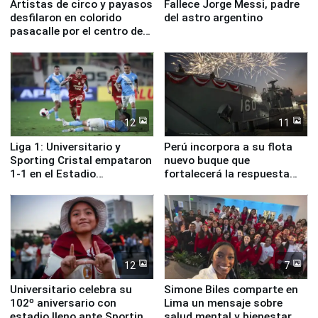
Artistas de circo y payasos
Fallece Jorge Messi, padre
desfilaron en colorido
del astro argentino
pasacalle por el centro de
Lima
12
11
Liga 1: Universitario y
Perú incorpora a su flota
Sporting Cristal empataron
nuevo buque que
1-1 en el Estadio
fortalecerá la respuesta
Monumental
ante el fenómeno El Niño
12
7
Universitario celebra su
Simone Biles comparte en
102º aniversario con
Lima un mensaje sobre
estadio lleno ante Sporting
salud mental y bienestar