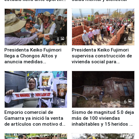
Cristal
8
6
Presidenta Keiko Fujimori
Presidenta Keiko Fujimori
llega a Chongos Altos y
supervisa construcción de
anuncia medidas
vivienda social para
inmediatas en vivienda,
familias afectadas por
educación, salud y empleo
sismo en Junín
5
6
Emporio comercial de
Sismo de magnitud 5.0 deja
Gamarra ya inició la venta
más de 100 viviendas
de artículos con motivo de
inhabitables y 15 heridos en
la visita del papa León XIV
Junín