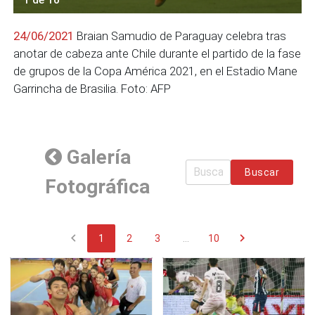
24/06/2021
Braian Samudio de Paraguay celebra tras
anotar de cabeza ante Chile durante el partido de la fase
de grupos de la Copa América 2021, en el Estadio Mane
Garrincha de Brasilia. Foto: AFP
Galería
Buscar
Fotográfica
chevron_left
chevron_right
1
2
3
...
10