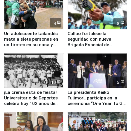
4
8
Un adolescente tailandés
Callao fortalece la
mata a siete personas en
seguridad con nueva
un tiroteo en su casa y
Brigada Especial de
escuela
Turismo y moderno
equipamiento para
Serenazgo
10
5
¡La crema está de fiesta!
La presidenta Keiko
Universitario de Deportes
Fujimori, participa en la
celebra hoy 102 años de
ceremonia “One Year To Go
fundación
de Lima 2027”