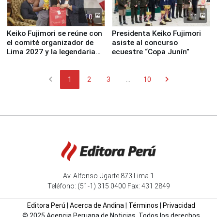
10
11
Keiko Fujimori se reúne con
Presidenta Keiko Fujimori
el comité organizador de
asiste al concurso
Lima 2027 y la legendaria
ecuestre “Copa Junín”
Simone Biles
chevron_left
chevron_right
1
2
3
...
10
Av. Alfonso Ugarte 873 Lima 1
Teléfono: (51-1) 315 0400 Fax: 431 2849
Editora Perú
|
Acerca de Andina
|
Términos
|
Privacidad
© 2025 Agencia Peruana de Noticias. Todos los derechos