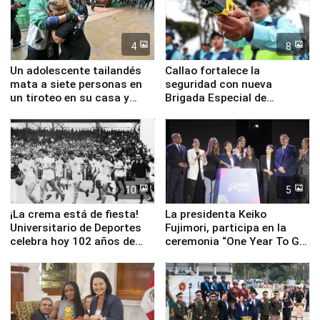
4
8
Un adolescente tailandés
Callao fortalece la
mata a siete personas en
seguridad con nueva
un tiroteo en su casa y
Brigada Especial de
escuela
Turismo y moderno
equipamiento para
Serenazgo
10
5
¡La crema está de fiesta!
La presidenta Keiko
Universitario de Deportes
Fujimori, participa en la
celebra hoy 102 años de
ceremonia “One Year To Go
fundación
de Lima 2027”