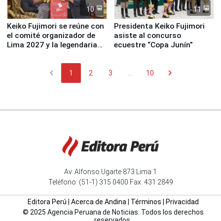
10
11
Keiko Fujimori se reúne con
Presidenta Keiko Fujimori
el comité organizador de
asiste al concurso
Lima 2027 y la legendaria
ecuestre “Copa Junín”
Simone Biles
chevron_left
chevron_right
1
2
3
...
10
Av. Alfonso Ugarte 873 Lima 1
Teléfono: (51-1) 315 0400 Fax: 431 2849
Editora Perú
|
Acerca de Andina
|
Términos
|
Privacidad
© 2025 Agencia Peruana de Noticias. Todos los derechos
reservados.