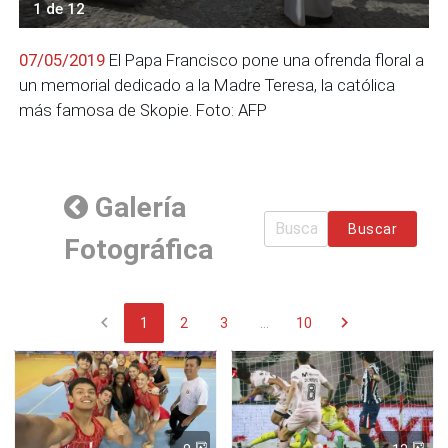
1 de 12
07/05/2019
El Papa Francisco pone una ofrenda floral a
un memorial dedicado a la Madre Teresa, la católica
más famosa de Skopie. Foto: AFP
Galería
Buscar
Fotográfica
chevron_left
chevron_right
1
2
3
...
10