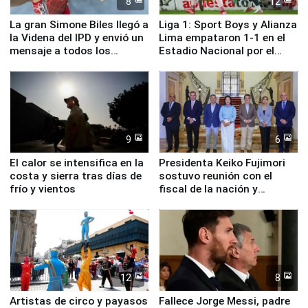
8
12
La gran Simone Biles llegó a
Liga 1: Sport Boys y Alianza
la Videna del IPD y envió un
Lima empataron 1-1 en el
mensaje a todos los
Estadio Nacional por el
deportistas del Perú
Torneo Clausura
9
6
El calor se intensifica en la
Presidenta Keiko Fujimori
costa y sierra tras días de
sostuvo reunión con el
frío y vientos
fiscal de la nación y
ministros de Estado
12
8
Artistas de circo y payasos
Fallece Jorge Messi, padre