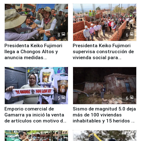
Cristal
8
6
Presidenta Keiko Fujimori
Presidenta Keiko Fujimori
llega a Chongos Altos y
supervisa construcción de
anuncia medidas
vivienda social para
inmediatas en vivienda,
familias afectadas por
educación, salud y empleo
sismo en Junín
5
6
Emporio comercial de
Sismo de magnitud 5.0 deja
Gamarra ya inició la venta
más de 100 viviendas
de artículos con motivo de
inhabitables y 15 heridos en
la visita del papa León XIV
Junín