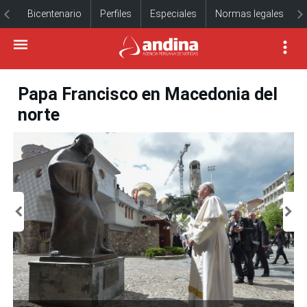
Bicentenario
Perfiles
Especiales
Normas legales
Papa Francisco en Macedonia del
norte