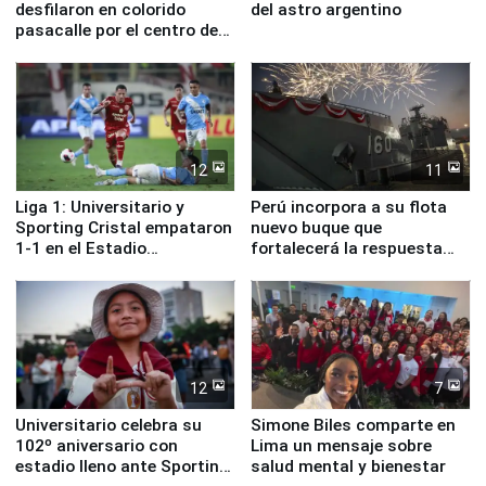
desfilaron en colorido
del astro argentino
pasacalle por el centro de
Lima
12
11
Liga 1: Universitario y
Perú incorpora a su flota
Sporting Cristal empataron
nuevo buque que
1-1 en el Estadio
fortalecerá la respuesta
Monumental
ante el fenómeno El Niño
12
7
Universitario celebra su
Simone Biles comparte en
102º aniversario con
Lima un mensaje sobre
estadio lleno ante Sporting
salud mental y bienestar