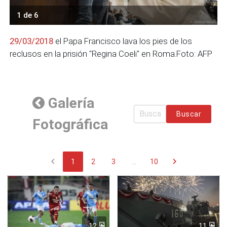
1 de 6
29/03/2018
el Papa Francisco lava los pies de los
reclusos en la prisión "Regina Coeli" en Roma.Foto: AFP
Galería
Buscar
Fotográfica
chevron_left
chevron_right
1
2
3
...
10
12
11