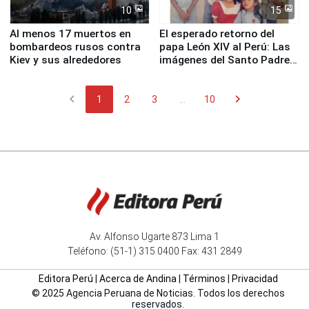
10
15
Al menos 17 muertos en
El esperado retorno del
bombardeos rusos contra
papa León XIV al Perú: Las
Kiev y sus alrededores
imágenes del Santo Padre
en su labor pastoral en
nuestro país
chevron_left
chevron_right
1
2
3
...
10
Av. Alfonso Ugarte 873 Lima 1
Teléfono: (51-1) 315 0400 Fax: 431 2849
Editora Perú
|
Acerca de Andina
|
Términos
|
Privacidad
© 2025 Agencia Peruana de Noticias. Todos los derechos
reservados.