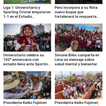
Liga 1: Universitario y
Perú incorpora a su flota
Sporting Cristal empataron
nuevo buque que
1-1 en el Estadio
fortalecerá la respuesta
Monumental
ante el fenómeno El Niño
12
7
Universitario celebra su
Simone Biles comparte en
102º aniversario con
Lima un mensaje sobre
estadio lleno ante Sporting
salud mental y bienestar
Cristal
8
6
Presidenta Keiko Fujimori
Presidenta Keiko Fujimori