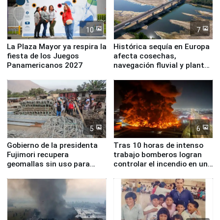
10
7
La Plaza Mayor ya respira la
Histórica sequía en Europa
fiesta de los Juegos
afecta cosechas,
Panamericanos 2027
navegación fluvial y plantas
nucleares
5
6
Gobierno de la presidenta
Tras 10 horas de intenso
Fujimori recupera
trabajo bomberos logran
geomallas sin uso para
controlar el incendio en una
proteger Santa Eulalia ante
planta química de Santiago
Fenómeno El Niño
de Chile