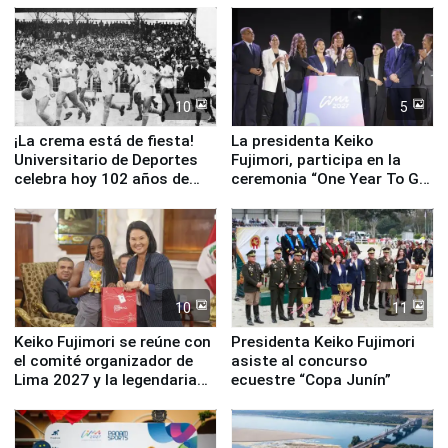
equipamiento para
Serenazgo
10
5
¡La crema está de fiesta!
La presidenta Keiko
Universitario de Deportes
Fujimori, participa en la
celebra hoy 102 años de
ceremonia “One Year To Go
fundación
de Lima 2027”
10
11
Keiko Fujimori se reúne con
Presidenta Keiko Fujimori
el comité organizador de
asiste al concurso
Lima 2027 y la legendaria
ecuestre “Copa Junín”
Simone Biles