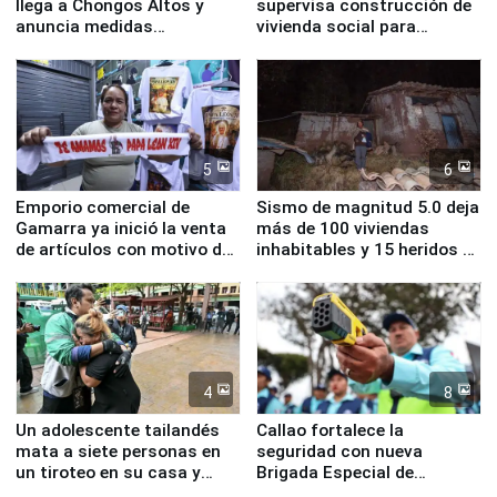
llega a Chongos Altos y
supervisa construcción de
anuncia medidas
vivienda social para
inmediatas en vivienda,
familias afectadas por
educación, salud y empleo
sismo en Junín
5
6
Emporio comercial de
Sismo de magnitud 5.0 deja
Gamarra ya inició la venta
más de 100 viviendas
de artículos con motivo de
inhabitables y 15 heridos en
la visita del papa León XIV
Junín
4
8
Un adolescente tailandés
Callao fortalece la
mata a siete personas en
seguridad con nueva
un tiroteo en su casa y
Brigada Especial de
escuela
Turismo y moderno