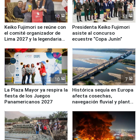
10
11
Keiko Fujimori se reúne con
Presidenta Keiko Fujimori
el comité organizador de
asiste al concurso
Lima 2027 y la legendaria
ecuestre “Copa Junín”
Simone Biles
10
7
La Plaza Mayor ya respira la
Histórica sequía en Europa
fiesta de los Juegos
afecta cosechas,
Panamericanos 2027
navegación fluvial y plantas
nucleares