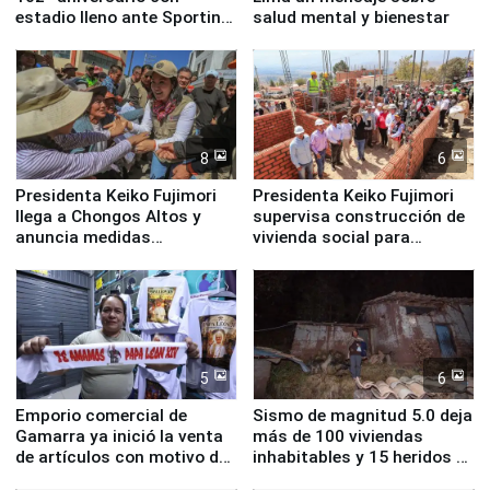
estadio lleno ante Sporting
salud mental y bienestar
Cristal
8
6
Presidenta Keiko Fujimori
Presidenta Keiko Fujimori
llega a Chongos Altos y
supervisa construcción de
anuncia medidas
vivienda social para
inmediatas en vivienda,
familias afectadas por
educación, salud y empleo
sismo en Junín
5
6
Emporio comercial de
Sismo de magnitud 5.0 deja
Gamarra ya inició la venta
más de 100 viviendas
de artículos con motivo de
inhabitables y 15 heridos en
la visita del papa León XIV
Junín