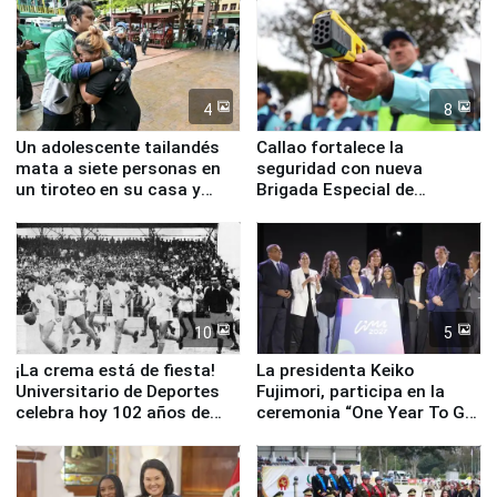
4
8
Un adolescente tailandés
Callao fortalece la
mata a siete personas en
seguridad con nueva
un tiroteo en su casa y
Brigada Especial de
escuela
Turismo y moderno
equipamiento para
Serenazgo
10
5
¡La crema está de fiesta!
La presidenta Keiko
Universitario de Deportes
Fujimori, participa en la
celebra hoy 102 años de
ceremonia “One Year To Go
fundación
de Lima 2027”