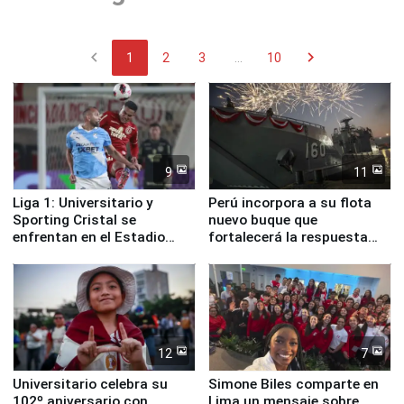
chevron_left
chevron_right
1
2
3
...
10
9
11
Liga 1: Universitario y
Perú incorpora a su flota
Sporting Cristal se
nuevo buque que
enfrentan en el Estadio
fortalecerá la respuesta
Monumental
ante el fenómeno El Niño
12
7
Universitario celebra su
Simone Biles comparte en
102º aniversario con
Lima un mensaje sobre