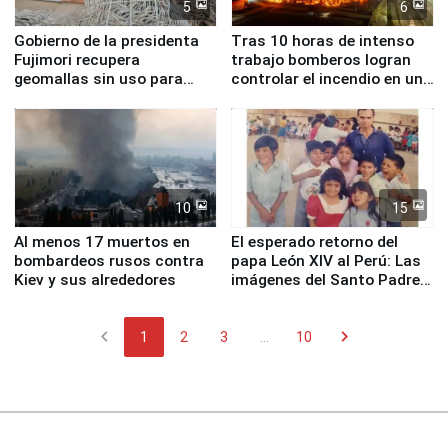
5
6
Gobierno de la presidenta
Tras 10 horas de intenso
Fujimori recupera
trabajo bomberos logran
geomallas sin uso para
controlar el incendio en una
proteger Santa Eulalia ante
planta química de Santiago
Fenómeno El Niño
de Chile
10
15
Al menos 17 muertos en
El esperado retorno del
bombardeos rusos contra
papa León XIV al Perú: Las
Kiev y sus alrededores
imágenes del Santo Padre
en su labor pastoral en
nuestro país
chevron_left
chevron_right
1
2
3
...
10