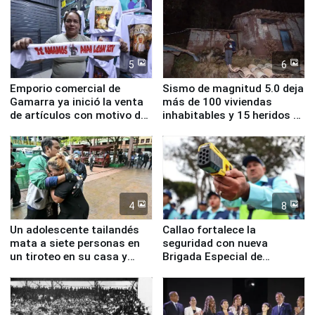
educación, salud y empleo
sismo en Junín
5
6
Emporio comercial de
Sismo de magnitud 5.0 deja
Gamarra ya inició la venta
más de 100 viviendas
de artículos con motivo de
inhabitables y 15 heridos en
la visita del papa León XIV
Junín
4
8
Un adolescente tailandés
Callao fortalece la
mata a siete personas en
seguridad con nueva
un tiroteo en su casa y
Brigada Especial de
escuela
Turismo y moderno
equipamiento para
Serenazgo