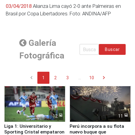
03/04/2018
Alianza Lima cayó 2-0 ante Palmeiras en
Brasil por Copa Libertadores. Foto: ANDINA/AFP
Galería
Buscar
Fotográfica
chevron_left
chevron_right
1
2
3
...
10
12
11
Liga 1: Universitario y
Perú incorpora a su flota
Sporting Cristal empataron
nuevo buque que