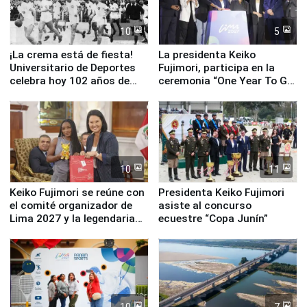
10
5
¡La crema está de fiesta!
La presidenta Keiko
Universitario de Deportes
Fujimori, participa en la
celebra hoy 102 años de
ceremonia “One Year To Go
fundación
de Lima 2027”
10
11
Keiko Fujimori se reúne con
Presidenta Keiko Fujimori
el comité organizador de
asiste al concurso
Lima 2027 y la legendaria
ecuestre “Copa Junín”
Simone Biles