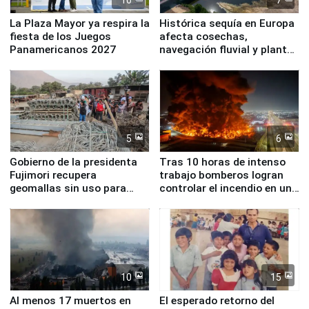
10
7
La Plaza Mayor ya respira la
Histórica sequía en Europa
fiesta de los Juegos
afecta cosechas,
Panamericanos 2027
navegación fluvial y plantas
nucleares
5
6
Gobierno de la presidenta
Tras 10 horas de intenso
Fujimori recupera
trabajo bomberos logran
geomallas sin uso para
controlar el incendio en una
proteger Santa Eulalia ante
planta química de Santiago
Fenómeno El Niño
de Chile
10
15
Al menos 17 muertos en
El esperado retorno del