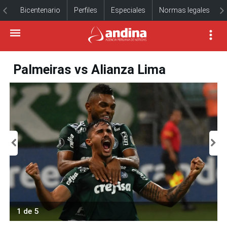
Bicentenario
Perfiles
Especiales
Normas legales
Palmeiras vs Alianza Lima
1 de 5