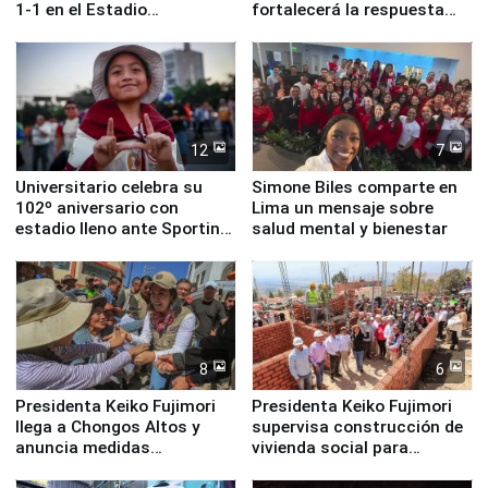
1-1 en el Estadio
fortalecerá la respuesta
Monumental
ante el fenómeno El Niño
12
7
Universitario celebra su
Simone Biles comparte en
102º aniversario con
Lima un mensaje sobre
estadio lleno ante Sporting
salud mental y bienestar
Cristal
8
6
Presidenta Keiko Fujimori
Presidenta Keiko Fujimori
llega a Chongos Altos y
supervisa construcción de
anuncia medidas
vivienda social para
inmediatas en vivienda,
familias afectadas por