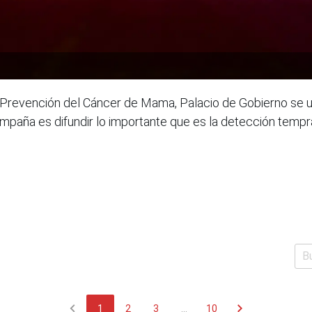
 Prevención del Cáncer de Mama, Palacio de Gobierno se un
a campaña es difundir lo importante que es la detección tem
chevron_left
chevron_right
1
2
3
...
10