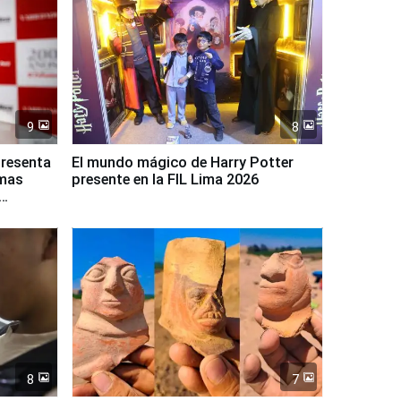
9
8
presenta
El mundo mágico de Harry Potter
rmas
presente en la FIL Lima 2026
8
7