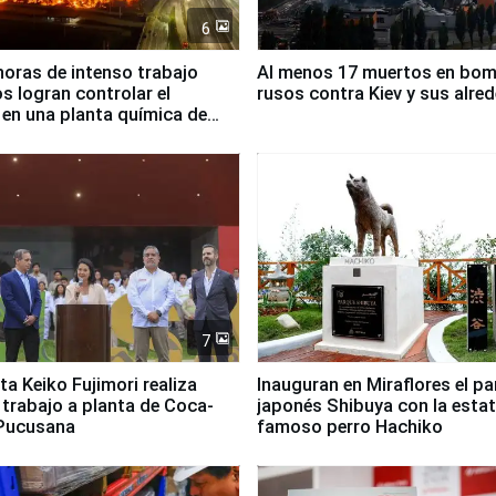
6
horas de intenso trabajo
Al menos 17 muertos en bo
 logran controlar el
rusos contra Kiev y sus alre
 en una planta química de
 de Chile
7
ta Keiko Fujimori realiza
Inauguran en Miraflores el p
e trabajo a planta de Coca-
japonés Shibuya con la estat
 Pucusana
famoso perro Hachiko