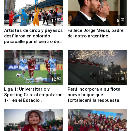
12
8
Artistas de circo y payasos
Fallece Jorge Messi, padre
desfilaron en colorido
del astro argentino
pasacalle por el centro de
Lima
12
11
Liga 1: Universitario y
Perú incorpora a su flota
Sporting Cristal empataron
nuevo buque que
1-1 en el Estadio
fortalecerá la respuesta
Monumental
ante el fenómeno El Niño