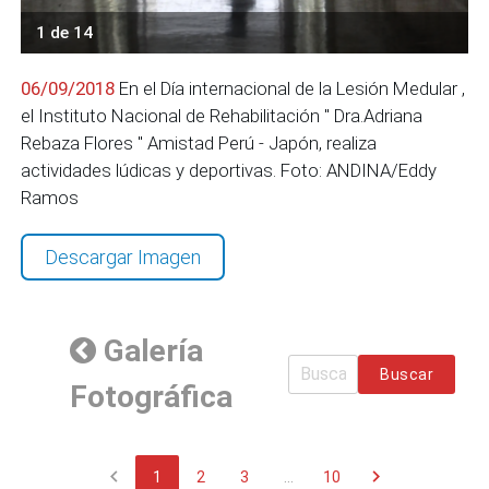
1 de 14
06/09/2018
En el Día internacional de la Lesión Medular ,
el Instituto Nacional de Rehabilitación " Dra.Adriana
Rebaza Flores " Amistad Perú - Japón, realiza
actividades lúdicas y deportivas. Foto: ANDINA/Eddy
Ramos
Descargar Imagen
Galería
Buscar
Fotográfica
chevron_left
chevron_right
1
2
3
...
10