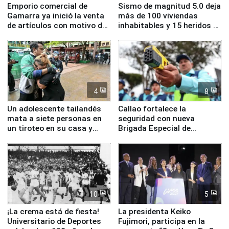
Emporio comercial de
Sismo de magnitud 5.0 deja
Gamarra ya inició la venta
más de 100 viviendas
de artículos con motivo de
inhabitables y 15 heridos en
la visita del papa León XIV
Junín
4
8
Un adolescente tailandés
Callao fortalece la
mata a siete personas en
seguridad con nueva
un tiroteo en su casa y
Brigada Especial de
escuela
Turismo y moderno
equipamiento para
Serenazgo
10
5
¡La crema está de fiesta!
La presidenta Keiko
Universitario de Deportes
Fujimori, participa en la