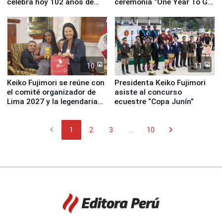
celebra hoy 102 años de
ceremonia “One Year To Go
fundación
de Lima 2027”
10
11
Keiko Fujimori se reúne con
Presidenta Keiko Fujimori
el comité organizador de
asiste al concurso
Lima 2027 y la legendaria
ecuestre “Copa Junín”
Simone Biles
chevron_left
chevron_right
1
2
3
...
10