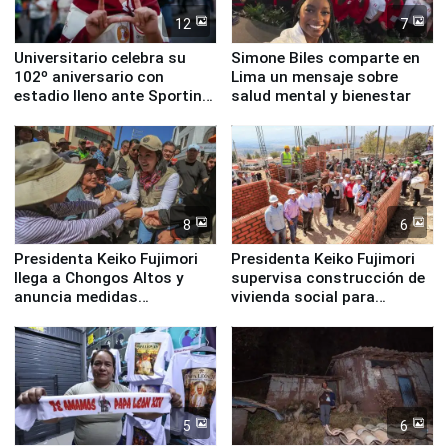
12
7
Universitario celebra su
Simone Biles comparte en
102º aniversario con
Lima un mensaje sobre
estadio lleno ante Sporting
salud mental y bienestar
Cristal
8
6
Presidenta Keiko Fujimori
Presidenta Keiko Fujimori
llega a Chongos Altos y
supervisa construcción de
anuncia medidas
vivienda social para
inmediatas en vivienda,
familias afectadas por
educación, salud y empleo
sismo en Junín
5
6