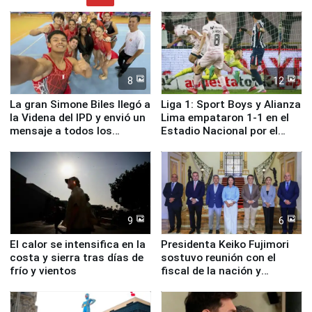
8
12
La gran Simone Biles llegó a
Liga 1: Sport Boys y Alianza
la Videna del IPD y envió un
Lima empataron 1-1 en el
mensaje a todos los
Estadio Nacional por el
deportistas del Perú
Torneo Clausura
9
6
El calor se intensifica en la
Presidenta Keiko Fujimori
costa y sierra tras días de
sostuvo reunión con el
frío y vientos
fiscal de la nación y
ministros de Estado