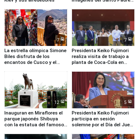
en su labor pastoral en
nuestro país
7
7
La estrella olímpica Simone
Presidenta Keiko Fujimori
Biles disfruta de los
realiza visita de trabajo a
encantos de Cusco y el
planta de Coca-Cola en
Valle Sagrado
Pucusana
12
5
Inauguran en Miraflores el
Presidenta Keiko Fujimori
parque japonés Shibuya
participa en sesión
con la estatua del famoso
solemne por el Día del Juez
perro Hachiko
y la Jueza