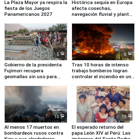
La Plaza Mayor ya respira la
Histórica sequía en Europa
fiesta de los Juegos
afecta cosechas,
Panamericanos 2027
navegación fluvial y plantas
nucleares
5
6
Gobierno de la presidenta
Tras 10 horas de intenso
Fujimori recupera
trabajo bomberos logran
geomallas sin uso para
controlar el incendio en una
proteger Santa Eulalia ante
planta química de Santiago
Fenómeno El Niño
de Chile
10
15
Al menos 17 muertos en
El esperado retorno del
bombardeos rusos contra
papa León XIV al Perú: Las
Kiev y sus alrededores
imágenes del Santo Padre