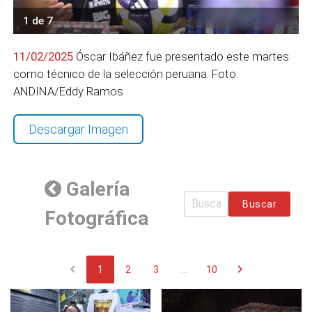
1 de 7
11/02/2025
Óscar Ibáñez fue presentado este martes
como técnico de la selección peruana. Foto:
ANDINA/Eddy Ramos
Descargar Imagen
Galería
Buscar
Fotográfica
chevron_left
chevron_right
1
2
3
...
10