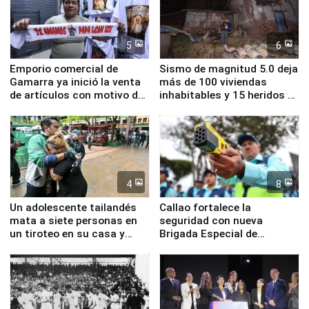
5
6
Emporio comercial de
Sismo de magnitud 5.0 deja
Gamarra ya inició la venta
más de 100 viviendas
de artículos con motivo de
inhabitables y 15 heridos en
la visita del papa León XIV
Junín
4
8
Un adolescente tailandés
Callao fortalece la
mata a siete personas en
seguridad con nueva
un tiroteo en su casa y
Brigada Especial de
escuela
Turismo y moderno
equipamiento para
Serenazgo