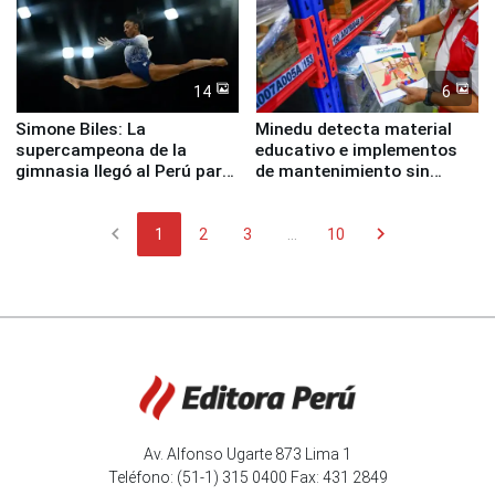
14
6
Simone Biles: La
Minedu detecta material
supercampeona de la
educativo e implementos
gimnasia llegó al Perú para
de mantenimiento sin
empezar cuenta regresiva a
distribuir en almacenes de
Panamericanos Lima 2027
la UGEL 2
chevron_left
chevron_right
1
2
3
...
10
Av. Alfonso Ugarte 873 Lima 1
Teléfono: (51-1) 315 0400 Fax: 431 2849