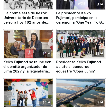
10
5
¡La crema está de fiesta!
La presidenta Keiko
Universitario de Deportes
Fujimori, participa en la
celebra hoy 102 años de
ceremonia “One Year To Go
fundación
de Lima 2027”
10
11
Keiko Fujimori se reúne con
Presidenta Keiko Fujimori
el comité organizador de
asiste al concurso
Lima 2027 y la legendaria
ecuestre “Copa Junín”
Simone Biles
10
7