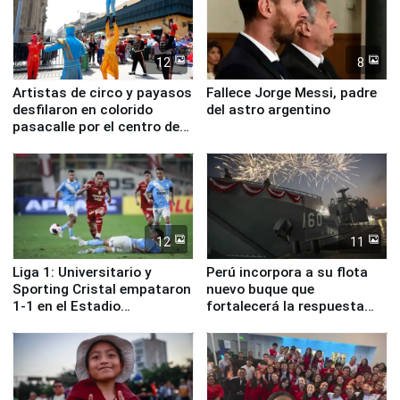
12
8
Artistas de circo y payasos
Fallece Jorge Messi, padre
desfilaron en colorido
del astro argentino
pasacalle por el centro de
Lima
12
11
Liga 1: Universitario y
Perú incorpora a su flota
Sporting Cristal empataron
nuevo buque que
1-1 en el Estadio
fortalecerá la respuesta
Monumental
ante el fenómeno El Niño