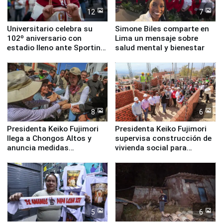
12
7
Universitario celebra su
Simone Biles comparte en
102º aniversario con
Lima un mensaje sobre
estadio lleno ante Sporting
salud mental y bienestar
Cristal
8
6
Presidenta Keiko Fujimori
Presidenta Keiko Fujimori
llega a Chongos Altos y
supervisa construcción de
anuncia medidas
vivienda social para
inmediatas en vivienda,
familias afectadas por
educación, salud y empleo
sismo en Junín
5
6