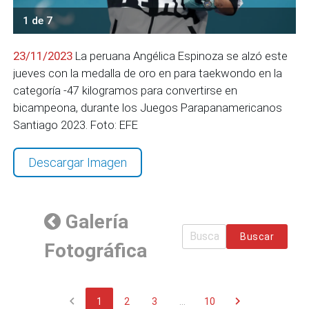
1 de 7
23/11/2023
La peruana Angélica Espinoza se alzó este
jueves con la medalla de oro en para taekwondo en la
categoría -47 kilogramos para convertirse en
bicampeona, durante los Juegos Parapanamericanos
Santiago 2023. Foto: EFE
Descargar Imagen
Galería
Buscar
Fotográfica
chevron_left
chevron_right
1
2
3
...
10