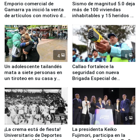
Emporio comercial de
Sismo de magnitud 5.0 deja
Gamarra ya inició la venta
más de 100 viviendas
de artículos con motivo de
inhabitables y 15 heridos en
la visita del papa León XIV
Junín
4
8
Un adolescente tailandés
Callao fortalece la
mata a siete personas en
seguridad con nueva
un tiroteo en su casa y
Brigada Especial de
escuela
Turismo y moderno
equipamiento para
Serenazgo
10
5
¡La crema está de fiesta!
La presidenta Keiko
Universitario de Deportes
Fujimori, participa en la