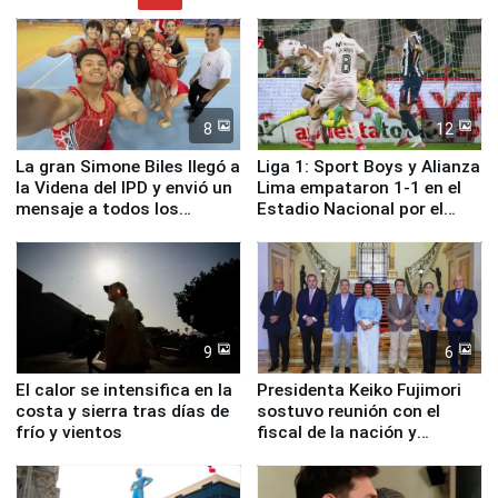
8
12
La gran Simone Biles llegó a
Liga 1: Sport Boys y Alianza
la Videna del IPD y envió un
Lima empataron 1-1 en el
mensaje a todos los
Estadio Nacional por el
deportistas del Perú
Torneo Clausura
9
6
El calor se intensifica en la
Presidenta Keiko Fujimori
costa y sierra tras días de
sostuvo reunión con el
frío y vientos
fiscal de la nación y
ministros de Estado