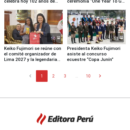
celebra hoy 102 años de
ceremonia “One Year To Go
fundación
de Lima 2027”
10
11
Keiko Fujimori se reúne con
Presidenta Keiko Fujimori
el comité organizador de
asiste al concurso
Lima 2027 y la legendaria
ecuestre “Copa Junín”
Simone Biles
chevron_left
chevron_right
1
2
3
...
10