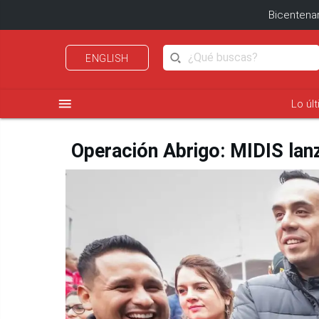
Bicentenar
ENGLISH
menu
Lo úl
Operación Abrigo: MIDIS lanza