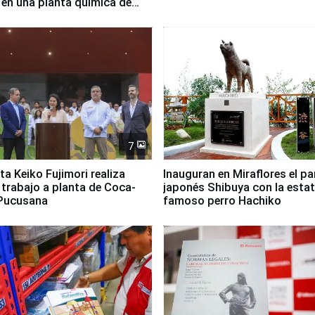
 en una planta química de
 de Chile
7
ta Keiko Fujimori realiza
Inauguran en Miraflores el p
e trabajo a planta de Coca-
japonés Shibuya con la estat
 Pucusana
famoso perro Hachiko