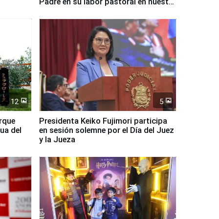
Padre en su labor pastoral en nuestro
país
12
5
arque
Presidenta Keiko Fujimori participa
ua del
en sesión solemne por el Día del Juez
y la Jueza