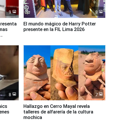
9
8
presenta
El mundo mágico de Harry Potter
rmas
presente en la FIL Lima 2026
8
7
mics
Hallazgo en Cerro Mayal revela
venes
talleres de alfarería de la cultura
mochica