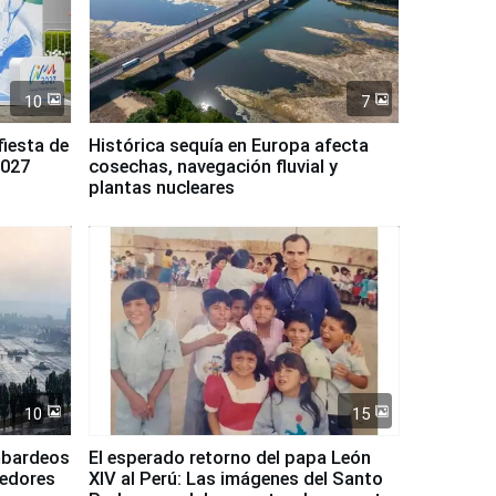
10
7
fiesta de
Histórica sequía en Europa afecta
2027
cosechas, navegación fluvial y
plantas nucleares
10
15
mbardeos
El esperado retorno del papa León
dedores
XIV al Perú: Las imágenes del Santo