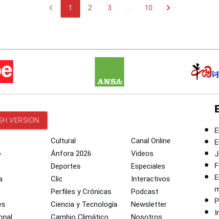
chevron_left
chevron_right
1
2
3
...
10
SH VERSION
E
Cultural
Canal Online
E
o
Ánfora 2026
Videos
J
F
Deportes
Especiales
E
a
Clic
Interactivos
m
Perfiles y Crónicas
Podcast
P
es
Ciencia y Tecnología
Newsletter
I
onal
Cambio Climático
Nosotros