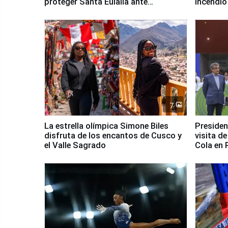
proteger Santa Eulalia ante
incendio
Fenómeno El Niño
Santiago
7
La estrella olímpica Simone Biles
Presiden
disfruta de los encantos de Cusco y
visita d
el Valle Sagrado
Cola en