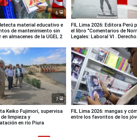
6
etecta material educativo e
FIL Lima 2026: Editora Perú 
ntos de mantenimiento sin
el libro "Comentarios de No
ir en almacenes de la UGEL 2
Legales: Laboral Vl . Derecho
Colectivo"
7
ta Keiko Fujimori, supervisa
FIL Lima 2026: mangas y có
 de limpieza y
entre los favoritos de los jó
tación en río Piura