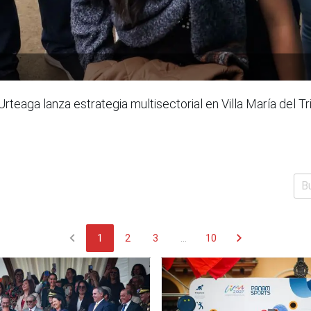
Urteaga lanza estrategia multisectorial en Villa María del 
chevron_left
chevron_right
1
2
3
...
10