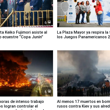
6
ta Keiko Fujimori asiste al
La Plaza Mayor ya respira la 
 ecuestre “Copa Junín”
los Juegos Panamericanos 
6
horas de intenso trabajo
Al menos 17 muertos en bo
 logran controlar el
rusos contra Kiev y sus alre