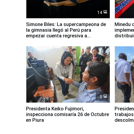
14
Simone Biles: La supercampeona de
Minedu d
la gimnasia llegó al Perú para
impleme
empezar cuenta regresiva a
distribu
Panamericanos Lima 2027
5
Presidenta Keiko Fujimori,
Presiden
inspecciona comisaría 26 de Octubre
trabajos
en Piura
descolma