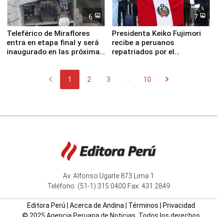
6
7
Teleférico de Miraflores
Presidenta Keiko Fujimori
entra en etapa final y será
recibe a peruanos
inaugurado en las próximas
repatriados por el
semanas
terremoto en Venezuela
chevron_left
chevron_right
1
2
3
...
10
Av. Alfonso Ugarte 873 Lima 1
Teléfono: (51-1) 315 0400 Fax: 431 2849
Editora Perú
|
Acerca de Andina
|
Términos
|
Privacidad
© 2025 Agencia Peruana de Noticias. Todos los derechos