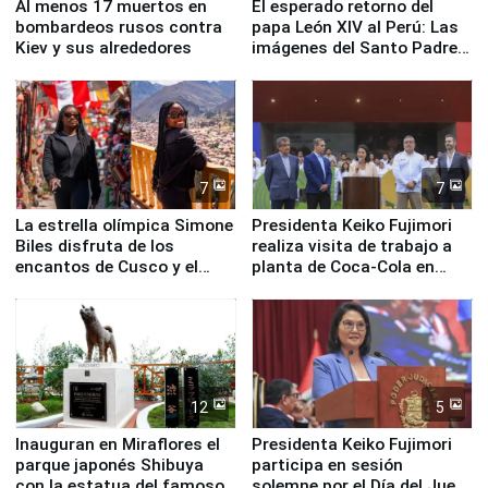
Al menos 17 muertos en
El esperado retorno del
bombardeos rusos contra
papa León XIV al Perú: Las
Kiev y sus alrededores
imágenes del Santo Padre
en su labor pastoral en
nuestro país
7
7
La estrella olímpica Simone
Presidenta Keiko Fujimori
Biles disfruta de los
realiza visita de trabajo a
encantos de Cusco y el
planta de Coca-Cola en
Valle Sagrado
Pucusana
12
5
Inauguran en Miraflores el
Presidenta Keiko Fujimori
parque japonés Shibuya
participa en sesión
con la estatua del famoso
solemne por el Día del Juez