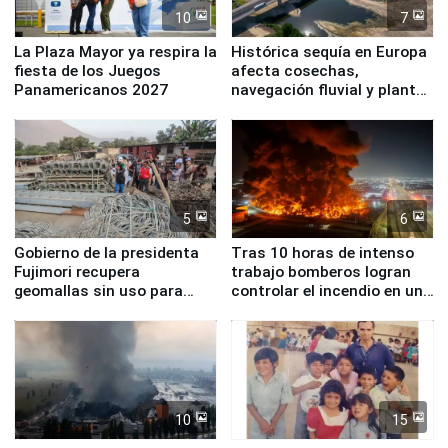
10
7
La Plaza Mayor ya respira la
Histórica sequía en Europa
fiesta de los Juegos
afecta cosechas,
Panamericanos 2027
navegación fluvial y plantas
nucleares
5
6
Gobierno de la presidenta
Tras 10 horas de intenso
Fujimori recupera
trabajo bomberos logran
geomallas sin uso para
controlar el incendio en una
proteger Santa Eulalia ante
planta química de Santiago
Fenómeno El Niño
de Chile
10
15