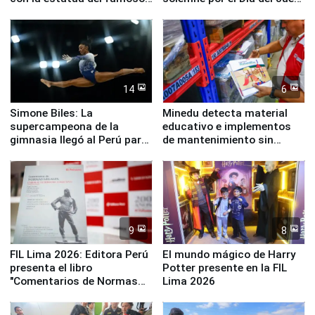
perro Hachiko
y la Jueza
14
6
Simone Biles: La
Minedu detecta material
supercampeona de la
educativo e implementos
gimnasia llegó al Perú para
de mantenimiento sin
empezar cuenta regresiva a
distribuir en almacenes de
Panamericanos Lima 2027
la UGEL 2
9
8
FIL Lima 2026: Editora Perú
El mundo mágico de Harry
presenta el libro
Potter presente en la FIL
"Comentarios de Normas
Lima 2026
Legales: Laboral Vl .
Derecho Colectivo"