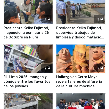
5
7
Presidenta Keiko Fujimori,
Presidenta Keiko Fujimori,
inspecciona comisaría 26
supervisa trabajos de
de Octubre en Piura
limpieza y descolmatación
en río Piura
8
7
FIL Lima 2026: mangas y
Hallazgo en Cerro Mayal
cómics entre los favoritos
revela talleres de alfarería
de los jóvenes
de la cultura mochica