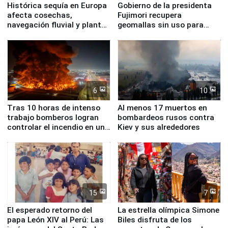
Histórica sequía en Europa
Gobierno de la presidenta
afecta cosechas,
Fujimori recupera
navegación fluvial y plantas
geomallas sin uso para
nucleares
proteger Santa Eulalia ante
Fenómeno El Niño
6
10
Tras 10 horas de intenso
Al menos 17 muertos en
trabajo bomberos logran
bombardeos rusos contra
controlar el incendio en una
Kiev y sus alrededores
planta química de Santiago
de Chile
15
7
El esperado retorno del
La estrella olímpica Simone
papa León XIV al Perú: Las
Biles disfruta de los