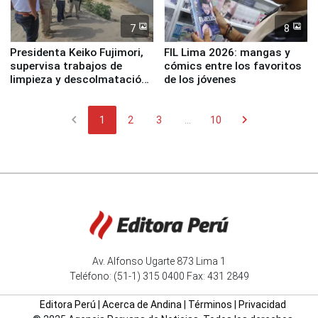
7
8
Presidenta Keiko Fujimori,
FIL Lima 2026: mangas y
supervisa trabajos de
cómics entre los favoritos
limpieza y descolmatación
de los jóvenes
en río Piura
chevron_left
chevron_right
1
2
3
...
10
Av. Alfonso Ugarte 873 Lima 1
Teléfono: (51-1) 315 0400 Fax: 431 2849
Editora Perú
|
Acerca de Andina
|
Términos
|
Privacidad