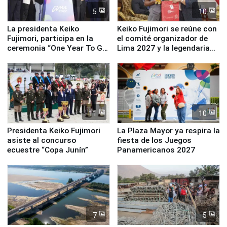
5
10
La presidenta Keiko
Keiko Fujimori se reúne con
Fujimori, participa en la
el comité organizador de
ceremonia “One Year To Go
Lima 2027 y la legendaria
de Lima 2027”
Simone Biles
11
10
Presidenta Keiko Fujimori
La Plaza Mayor ya respira la
asiste al concurso
fiesta de los Juegos
ecuestre “Copa Junín”
Panamericanos 2027
7
5