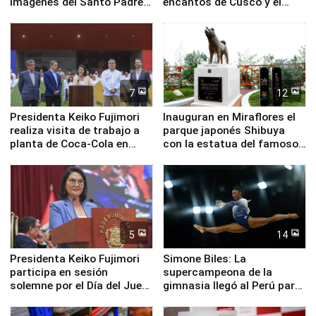
imágenes del Santo Padre
encantos de Cusco y el
en su labor pastoral en
Valle Sagrado
nuestro país
7
12
Presidenta Keiko Fujimori
Inauguran en Miraflores el
realiza visita de trabajo a
parque japonés Shibuya
planta de Coca-Cola en
con la estatua del famoso
Pucusana
perro Hachiko
5
14
Presidenta Keiko Fujimori
Simone Biles: La
participa en sesión
supercampeona de la
solemne por el Día del Juez
gimnasia llegó al Perú para
y la Jueza
empezar cuenta regresiva a
Panamericanos Lima 2027