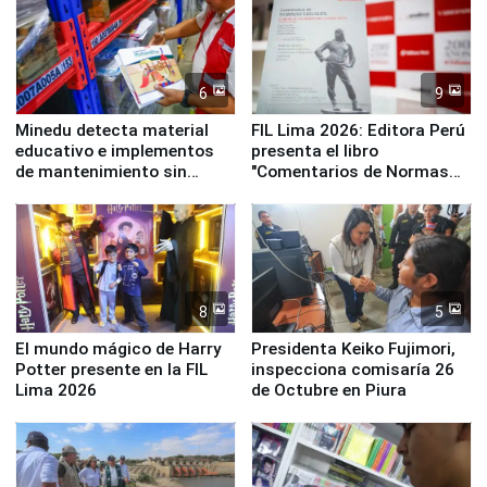
6
9
Minedu detecta material
FIL Lima 2026: Editora Perú
educativo e implementos
presenta el libro
de mantenimiento sin
"Comentarios de Normas
distribuir en almacenes de
Legales: Laboral Vl .
la UGEL 2
Derecho Colectivo"
8
5
El mundo mágico de Harry
Presidenta Keiko Fujimori,
Potter presente en la FIL
inspecciona comisaría 26
Lima 2026
de Octubre en Piura