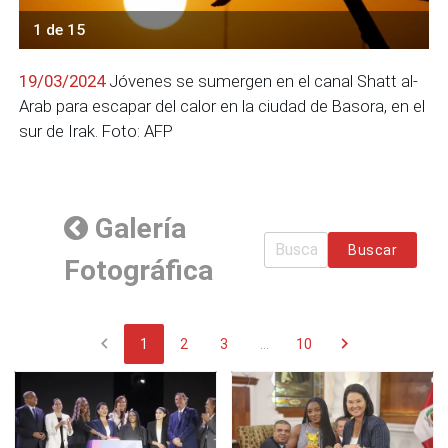
1 de 15
19/03/2024
Jóvenes se sumergen en el canal Shatt al-
Arab para escapar del calor en la ciudad de Basora, en el
sur de Irak. Foto: AFP
Galería
Buscar
Fotográfica
chevron_left
chevron_right
1
2
3
...
10