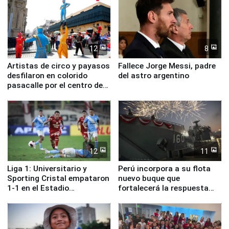
12
8
Artistas de circo y payasos
Fallece Jorge Messi, padre
desfilaron en colorido
del astro argentino
pasacalle por el centro de
Lima
12
11
Liga 1: Universitario y
Perú incorpora a su flota
Sporting Cristal empataron
nuevo buque que
1-1 en el Estadio
fortalecerá la respuesta
Monumental
ante el fenómeno El Niño