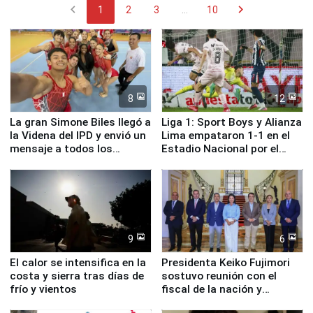
chevron_left
chevron_right
1
2
3
...
10
8
12
La gran Simone Biles llegó a
Liga 1: Sport Boys y Alianza
la Videna del IPD y envió un
Lima empataron 1-1 en el
mensaje a todos los
Estadio Nacional por el
deportistas del Perú
Torneo Clausura
9
6
El calor se intensifica en la
Presidenta Keiko Fujimori
costa y sierra tras días de
sostuvo reunión con el
frío y vientos
fiscal de la nación y
ministros de Estado