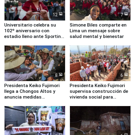
12
7
Universitario celebra su
Simone Biles comparte en
102º aniversario con
Lima un mensaje sobre
estadio lleno ante Sporting
salud mental y bienestar
Cristal
8
6
Presidenta Keiko Fujimori
Presidenta Keiko Fujimori
llega a Chongos Altos y
supervisa construcción de
anuncia medidas
vivienda social para
inmediatas en vivienda,
familias afectadas por
educación, salud y empleo
sismo en Junín