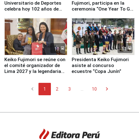
Universitario de Deportes
Fujimori, participa en la
celebra hoy 102 años de
ceremonia “One Year To Go
fundación
de Lima 2027”
10
11
Keiko Fujimori se reúne con
Presidenta Keiko Fujimori
el comité organizador de
asiste al concurso
Lima 2027 y la legendaria
ecuestre “Copa Junín”
Simone Biles
chevron_left
chevron_right
1
2
3
...
10