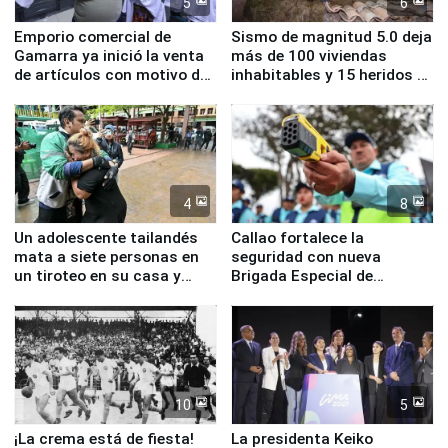
5
6
Emporio comercial de
Sismo de magnitud 5.0 deja
Gamarra ya inició la venta
más de 100 viviendas
de artículos con motivo de
inhabitables y 15 heridos en
la visita del papa León XIV
Junín
4
8
Un adolescente tailandés
Callao fortalece la
mata a siete personas en
seguridad con nueva
un tiroteo en su casa y
Brigada Especial de
escuela
Turismo y moderno
equipamiento para
Serenazgo
10
5
¡La crema está de fiesta!
La presidenta Keiko