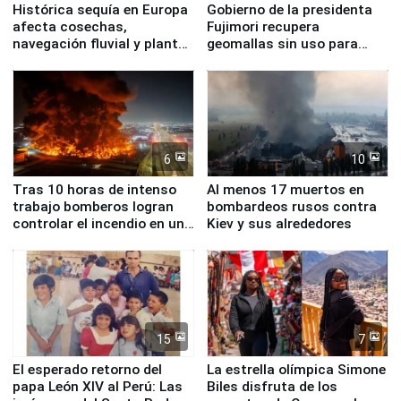
Histórica sequía en Europa
Gobierno de la presidenta
afecta cosechas,
Fujimori recupera
navegación fluvial y plantas
geomallas sin uso para
nucleares
proteger Santa Eulalia ante
Fenómeno El Niño
6
10
Tras 10 horas de intenso
Al menos 17 muertos en
trabajo bomberos logran
bombardeos rusos contra
controlar el incendio en una
Kiev y sus alrededores
planta química de Santiago
de Chile
15
7
El esperado retorno del
La estrella olímpica Simone
papa León XIV al Perú: Las
Biles disfruta de los