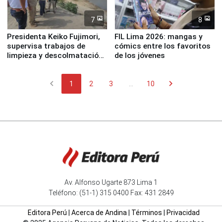
7
8
Presidenta Keiko Fujimori,
FIL Lima 2026: mangas y
supervisa trabajos de
cómics entre los favoritos
limpieza y descolmatación
de los jóvenes
en río Piura
chevron_left
chevron_right
1
2
3
...
10
Av. Alfonso Ugarte 873 Lima 1
Teléfono: (51-1) 315 0400 Fax: 431 2849
Editora Perú
|
Acerca de Andina
|
Términos
|
Privacidad