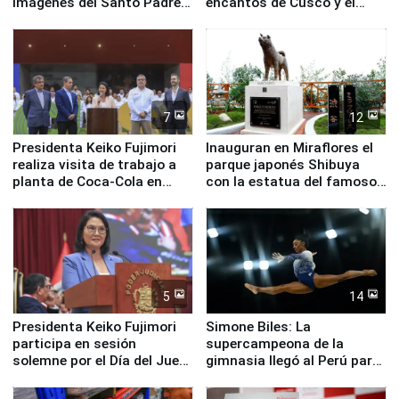
imágenes del Santo Padre
encantos de Cusco y el
en su labor pastoral en
Valle Sagrado
nuestro país
7
12
Presidenta Keiko Fujimori
Inauguran en Miraflores el
realiza visita de trabajo a
parque japonés Shibuya
planta de Coca-Cola en
con la estatua del famoso
Pucusana
perro Hachiko
5
14
Presidenta Keiko Fujimori
Simone Biles: La
participa en sesión
supercampeona de la
solemne por el Día del Juez
gimnasia llegó al Perú para
y la Jueza
empezar cuenta regresiva a
Panamericanos Lima 2027