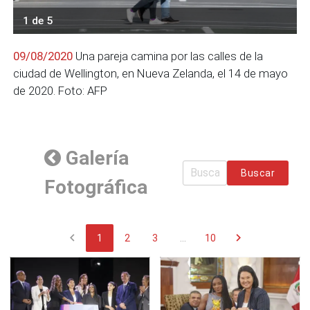
1 de 5
09/08/2020
Una pareja camina por las calles de la
ciudad de Wellington, en Nueva Zelanda, el 14 de mayo
de 2020. Foto: AFP
Galería
Buscar
Fotográfica
chevron_left
chevron_right
1
2
3
...
10