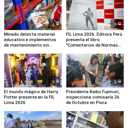
6
9
Minedu detecta material
FIL Lima 2026: Editora Perú
educativo e implementos
presenta el libro
de mantenimiento sin
"Comentarios de Normas
distribuir en almacenes de
Legales: Laboral Vl .
la UGEL 2
Derecho Colectivo"
8
5
El mundo mágico de Harry
Presidenta Keiko Fujimori,
Potter presente en la FIL
inspecciona comisaría 26
Lima 2026
de Octubre en Piura