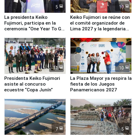
5
10
La presidenta Keiko
Keiko Fujimori se reúne con
Fujimori, participa en la
el comité organizador de
ceremonia “One Year To Go
Lima 2027 y la legendaria
de Lima 2027”
Simone Biles
11
10
Presidenta Keiko Fujimori
La Plaza Mayor ya respira la
asiste al concurso
fiesta de los Juegos
ecuestre “Copa Junín”
Panamericanos 2027
7
5