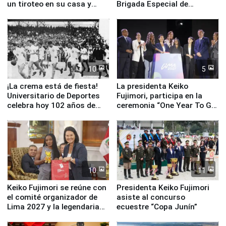
un tiroteo en su casa y
Brigada Especial de
escuela
Turismo y moderno
equipamiento para
Serenazgo
10
5
¡La crema está de fiesta!
La presidenta Keiko
Universitario de Deportes
Fujimori, participa en la
celebra hoy 102 años de
ceremonia “One Year To Go
fundación
de Lima 2027”
10
11
Keiko Fujimori se reúne con
Presidenta Keiko Fujimori
el comité organizador de
asiste al concurso
Lima 2027 y la legendaria
ecuestre “Copa Junín”
Simone Biles