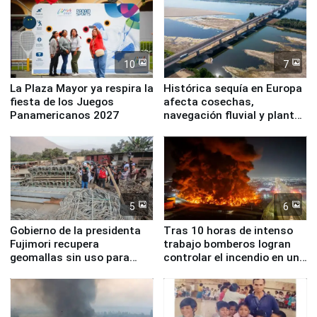
10
7
La Plaza Mayor ya respira la
Histórica sequía en Europa
fiesta de los Juegos
afecta cosechas,
Panamericanos 2027
navegación fluvial y plantas
nucleares
5
6
Gobierno de la presidenta
Tras 10 horas de intenso
Fujimori recupera
trabajo bomberos logran
geomallas sin uso para
controlar el incendio en una
proteger Santa Eulalia ante
planta química de Santiago
Fenómeno El Niño
de Chile