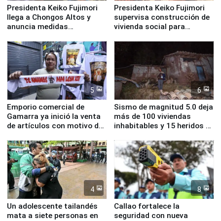
Presidenta Keiko Fujimori
Presidenta Keiko Fujimori
llega a Chongos Altos y
supervisa construcción de
anuncia medidas
vivienda social para
inmediatas en vivienda,
familias afectadas por
educación, salud y empleo
sismo en Junín
5
6
Emporio comercial de
Sismo de magnitud 5.0 deja
Gamarra ya inició la venta
más de 100 viviendas
de artículos con motivo de
inhabitables y 15 heridos en
la visita del papa León XIV
Junín
4
8
Un adolescente tailandés
Callao fortalece la
mata a siete personas en
seguridad con nueva