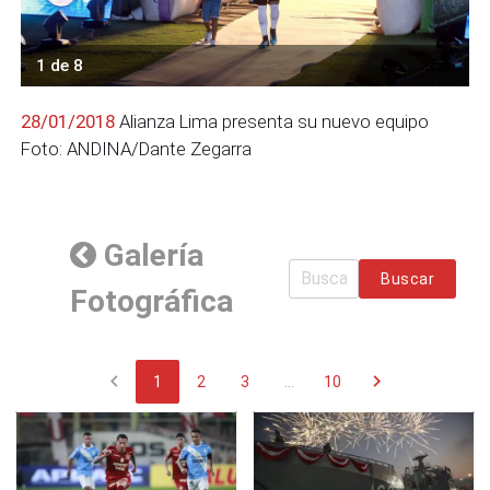
1 de 8
28/01/2018
Alianza Lima presenta su nuevo equipo
Foto: ANDINA/Dante Zegarra
Galería
Buscar
Fotográfica
chevron_left
chevron_right
1
2
3
...
10