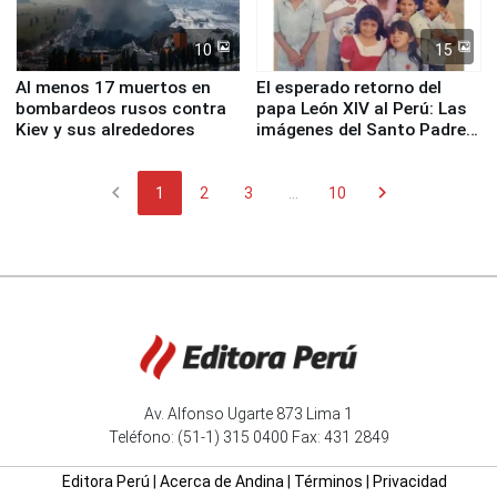
10
15
Al menos 17 muertos en
El esperado retorno del
bombardeos rusos contra
papa León XIV al Perú: Las
Kiev y sus alrededores
imágenes del Santo Padre
en su labor pastoral en
nuestro país
chevron_left
chevron_right
1
2
3
...
10
Av. Alfonso Ugarte 873 Lima 1
Teléfono: (51-1) 315 0400 Fax: 431 2849
Editora Perú
|
Acerca de Andina
|
Términos
|
Privacidad