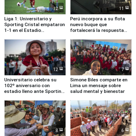
12
11
Liga 1: Universitario y
Perú incorpora a su flota
Sporting Cristal empataron
nuevo buque que
1-1 en el Estadio
fortalecerá la respuesta
Monumental
ante el fenómeno El Niño
12
7
Universitario celebra su
Simone Biles comparte en
102º aniversario con
Lima un mensaje sobre
estadio lleno ante Sporting
salud mental y bienestar
Cristal
8
6