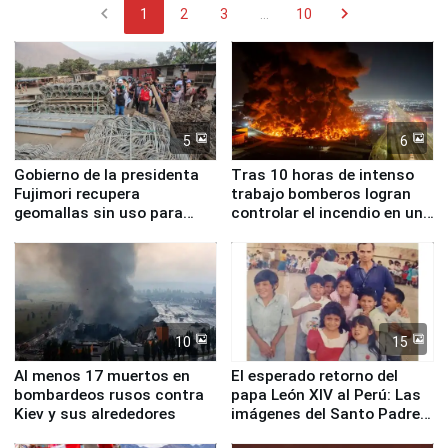
chevron_left
chevron_right
1
2
3
...
10
5
6
Gobierno de la presidenta
Tras 10 horas de intenso
Fujimori recupera
trabajo bomberos logran
geomallas sin uso para
controlar el incendio en una
proteger Santa Eulalia ante
planta química de Santiago
Fenómeno El Niño
de Chile
10
15
Al menos 17 muertos en
El esperado retorno del
bombardeos rusos contra
papa León XIV al Perú: Las
Kiev y sus alrededores
imágenes del Santo Padre
en su labor pastoral en