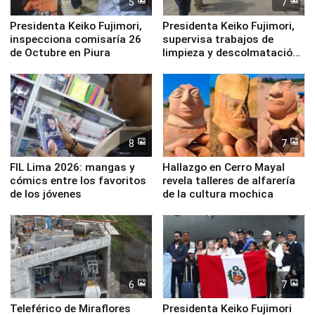
5
7
Presidenta Keiko Fujimori,
Presidenta Keiko Fujimori,
inspecciona comisaría 26
supervisa trabajos de
de Octubre en Piura
limpieza y descolmatación
en río Piura
8
7
FIL Lima 2026: mangas y
Hallazgo en Cerro Mayal
cómics entre los favoritos
revela talleres de alfarería
de los jóvenes
de la cultura mochica
6
7
Teleférico de Miraflores
Presidenta Keiko Fujimori