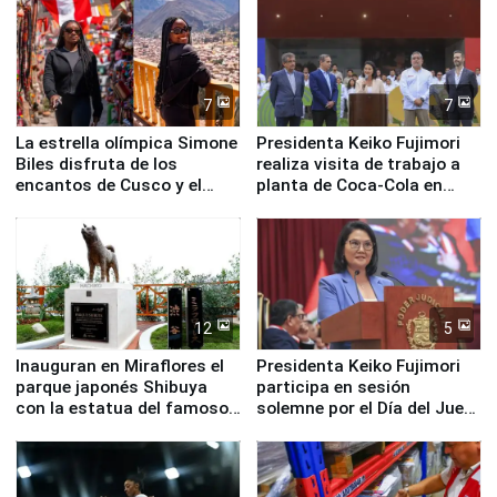
nuestro país
7
7
La estrella olímpica Simone
Presidenta Keiko Fujimori
Biles disfruta de los
realiza visita de trabajo a
encantos de Cusco y el
planta de Coca-Cola en
Valle Sagrado
Pucusana
12
5
Inauguran en Miraflores el
Presidenta Keiko Fujimori
parque japonés Shibuya
participa en sesión
con la estatua del famoso
solemne por el Día del Juez
perro Hachiko
y la Jueza