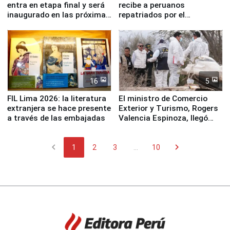
entra en etapa final y será
recibe a peruanos
inaugurado en las próximas
repatriados por el
semanas
terremoto en Venezuela
16
5
FIL Lima 2026: la literatura
El ministro de Comercio
extranjera se hace presente
Exterior y Turismo, Rogers
a través de las embajadas
Valencia Espinoza, llegó
esta mañana a la ciudad de
Nasca
chevron_left
chevron_right
1
2
3
...
10