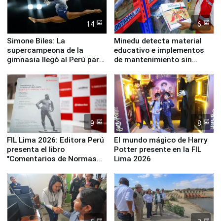
14
6
Simone Biles: La
Minedu detecta material
supercampeona de la
educativo e implementos
gimnasia llegó al Perú para
de mantenimiento sin
empezar cuenta regresiva a
distribuir en almacenes de
Panamericanos Lima 2027
la UGEL 2
9
8
FIL Lima 2026: Editora Perú
El mundo mágico de Harry
presenta el libro
Potter presente en la FIL
"Comentarios de Normas
Lima 2026
Legales: Laboral Vl .
Derecho Colectivo"