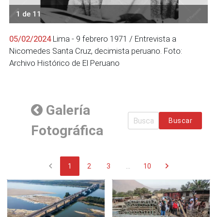
1 de 11
05/02/2024
Lima - 9 febrero 1971 / Entrevista a
Nicomedes Santa Cruz, decimista peruano. Foto:
Archivo Histórico de El Peruano
Galería
Buscar
Fotográfica
chevron_left
chevron_right
1
2
3
...
10