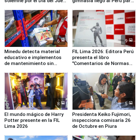
solemne por el Día del Juez
gimnasia llegó al Perú para
y la Jueza
empezar cuenta regresiva a
Panamericanos Lima 2027
6
9
Minedu detecta material
FIL Lima 2026: Editora Perú
educativo e implementos
presenta el libro
de mantenimiento sin
"Comentarios de Normas
distribuir en almacenes de
Legales: Laboral Vl .
la UGEL 2
Derecho Colectivo"
8
5
El mundo mágico de Harry
Presidenta Keiko Fujimori,
Potter presente en la FIL
inspecciona comisaría 26
Lima 2026
de Octubre en Piura