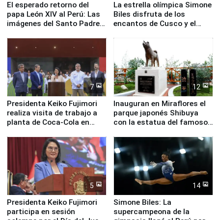
El esperado retorno del
La estrella olímpica Simone
papa León XIV al Perú: Las
Biles disfruta de los
imágenes del Santo Padre
encantos de Cusco y el
en su labor pastoral en
Valle Sagrado
nuestro país
7
12
Presidenta Keiko Fujimori
Inauguran en Miraflores el
realiza visita de trabajo a
parque japonés Shibuya
planta de Coca-Cola en
con la estatua del famoso
Pucusana
perro Hachiko
5
14
Presidenta Keiko Fujimori
Simone Biles: La
participa en sesión
supercampeona de la