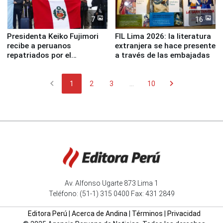
7
16
Presidenta Keiko Fujimori
FIL Lima 2026: la literatura
recibe a peruanos
extranjera se hace presente
repatriados por el
a través de las embajadas
terremoto en Venezuela
chevron_left
chevron_right
1
2
3
...
10
Av. Alfonso Ugarte 873 Lima 1
Teléfono: (51-1) 315 0400 Fax: 431 2849
Editora Perú
|
Acerca de Andina
|
Términos
|
Privacidad