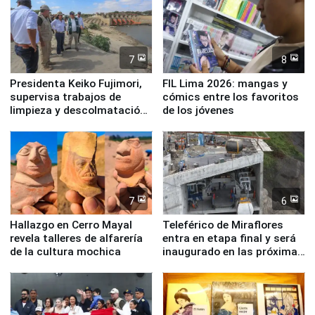
7
8
Presidenta Keiko Fujimori,
FIL Lima 2026: mangas y
supervisa trabajos de
cómics entre los favoritos
limpieza y descolmatación
de los jóvenes
en río Piura
7
6
Hallazgo en Cerro Mayal
Teleférico de Miraflores
revela talleres de alfarería
entra en etapa final y será
de la cultura mochica
inaugurado en las próximas
semanas