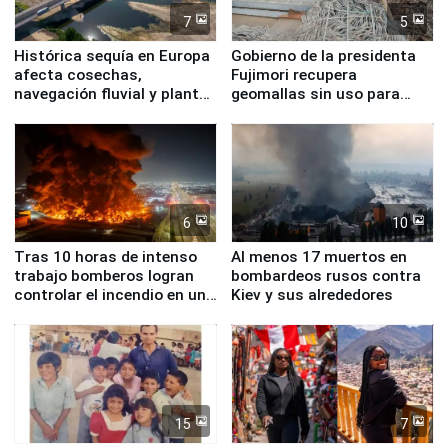
7
5
Histórica sequía en Europa
Gobierno de la presidenta
afecta cosechas,
Fujimori recupera
navegación fluvial y plantas
geomallas sin uso para
nucleares
proteger Santa Eulalia ante
Fenómeno El Niño
6
10
Tras 10 horas de intenso
Al menos 17 muertos en
trabajo bomberos logran
bombardeos rusos contra
controlar el incendio en una
Kiev y sus alrededores
planta química de Santiago
de Chile
15
7