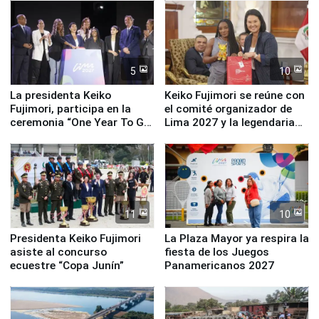
equipamiento para
Serenazgo
5
10
La presidenta Keiko
Keiko Fujimori se reúne con
Fujimori, participa en la
el comité organizador de
ceremonia “One Year To Go
Lima 2027 y la legendaria
de Lima 2027”
Simone Biles
11
10
Presidenta Keiko Fujimori
La Plaza Mayor ya respira la
asiste al concurso
fiesta de los Juegos
ecuestre “Copa Junín”
Panamericanos 2027