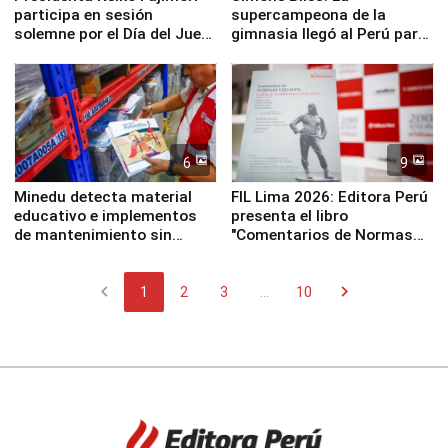
participa en sesión
supercampeona de la
solemne por el Día del Juez
gimnasia llegó al Perú para
y la Jueza
empezar cuenta regresiva a
Panamericanos Lima 2027
6
9
Minedu detecta material
FIL Lima 2026: Editora Perú
educativo e implementos
presenta el libro
de mantenimiento sin
"Comentarios de Normas
distribuir en almacenes de
Legales: Laboral Vl .
la UGEL 2
Derecho Colectivo"
chevron_left
chevron_right
1
2
3
...
10