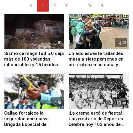
chevron_left
chevron_right
1
2
3
...
10
6
4
Sismo de magnitud 5.0 deja
Un adolescente tailandés
más de 100 viviendas
mata a siete personas en
inhabitables y 15 heridos en
un tiroteo en su casa y
Junín
escuela
8
10
Callao fortalece la
¡La crema está de fiesta!
seguridad con nueva
Universitario de Deportes
Brigada Especial de
celebra hoy 102 años de
Turismo y moderno
fundación