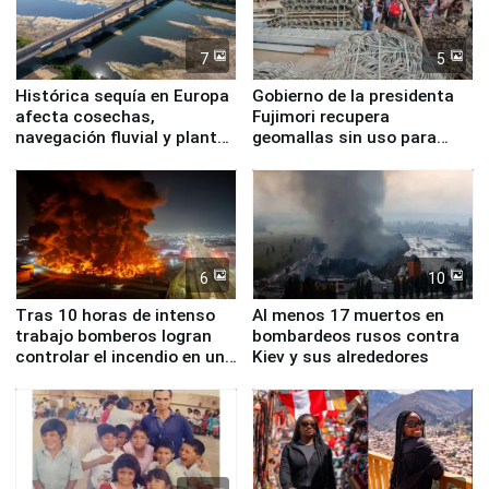
7
5
Histórica sequía en Europa
Gobierno de la presidenta
afecta cosechas,
Fujimori recupera
navegación fluvial y plantas
geomallas sin uso para
nucleares
proteger Santa Eulalia ante
Fenómeno El Niño
6
10
Tras 10 horas de intenso
Al menos 17 muertos en
trabajo bomberos logran
bombardeos rusos contra
controlar el incendio en una
Kiev y sus alrededores
planta química de Santiago
de Chile