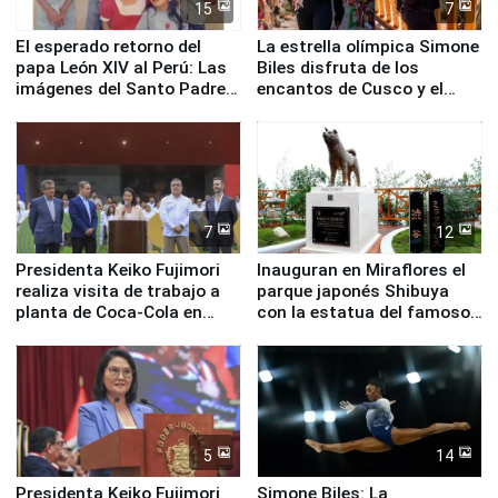
15
7
El esperado retorno del
La estrella olímpica Simone
papa León XIV al Perú: Las
Biles disfruta de los
imágenes del Santo Padre
encantos de Cusco y el
en su labor pastoral en
Valle Sagrado
nuestro país
7
12
Presidenta Keiko Fujimori
Inauguran en Miraflores el
realiza visita de trabajo a
parque japonés Shibuya
planta de Coca-Cola en
con la estatua del famoso
Pucusana
perro Hachiko
5
14
Presidenta Keiko Fujimori
Simone Biles: La