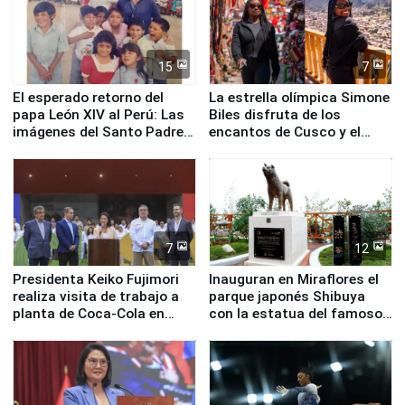
15
7
El esperado retorno del
La estrella olímpica Simone
papa León XIV al Perú: Las
Biles disfruta de los
imágenes del Santo Padre
encantos de Cusco y el
en su labor pastoral en
Valle Sagrado
nuestro país
7
12
Presidenta Keiko Fujimori
Inauguran en Miraflores el
realiza visita de trabajo a
parque japonés Shibuya
planta de Coca-Cola en
con la estatua del famoso
Pucusana
perro Hachiko