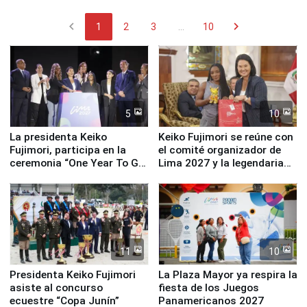
chevron_left
chevron_right
1
2
3
...
10
5
10
La presidenta Keiko
Keiko Fujimori se reúne con
Fujimori, participa en la
el comité organizador de
ceremonia “One Year To Go
Lima 2027 y la legendaria
de Lima 2027”
Simone Biles
11
10
Presidenta Keiko Fujimori
La Plaza Mayor ya respira la
asiste al concurso
fiesta de los Juegos
ecuestre “Copa Junín”
Panamericanos 2027