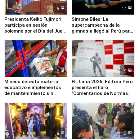
5
14
Presidenta Keiko Fujimori
Simone Biles: La
participa en sesión
supercampeona de la
solemne por el Día del Juez
gimnasia llegó al Perú para
y la Jueza
empezar cuenta regresiva a
Panamericanos Lima 2027
6
9
Minedu detecta material
FIL Lima 2026: Editora Perú
educativo e implementos
presenta el libro
de mantenimiento sin
"Comentarios de Normas
distribuir en almacenes de
Legales: Laboral Vl .
la UGEL 2
Derecho Colectivo"
8
5