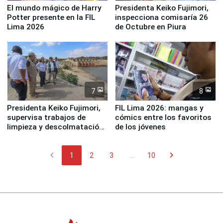
El mundo mágico de Harry
Presidenta Keiko Fujimori,
Potter presente en la FIL
inspecciona comisaría 26
Lima 2026
de Octubre en Piura
7
8
Presidenta Keiko Fujimori,
FIL Lima 2026: mangas y
supervisa trabajos de
cómics entre los favoritos
limpieza y descolmatación
de los jóvenes
en río Piura
chevron_left
chevron_right
1
2
3
...
10