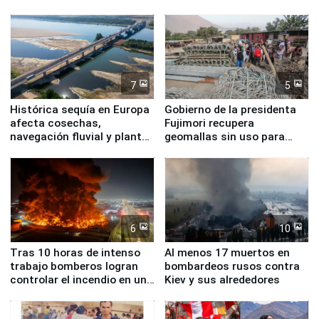
7
5
Histórica sequía en Europa
Gobierno de la presidenta
afecta cosechas,
Fujimori recupera
navegación fluvial y plantas
geomallas sin uso para
nucleares
proteger Santa Eulalia ante
Fenómeno El Niño
6
10
Tras 10 horas de intenso
Al menos 17 muertos en
trabajo bomberos logran
bombardeos rusos contra
controlar el incendio en una
Kiev y sus alrededores
planta química de Santiago
de Chile