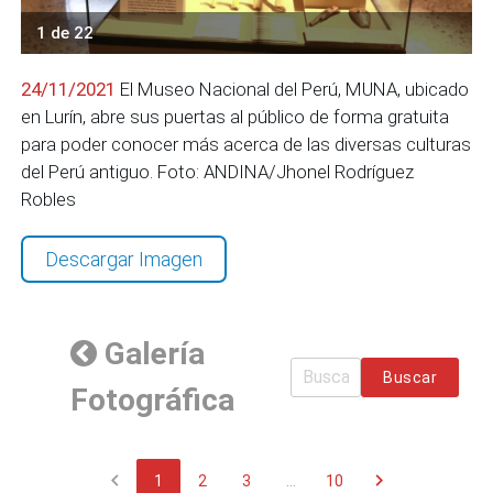
1 de 22
24/11/2021
El Museo Nacional del Perú, MUNA, ubicado
en Lurín, abre sus puertas al público de forma gratuita
para poder conocer más acerca de las diversas culturas
del Perú antiguo. Foto: ANDINA/Jhonel Rodríguez
Robles
Descargar Imagen
Galería
Buscar
Fotográfica
chevron_left
chevron_right
1
2
3
...
10