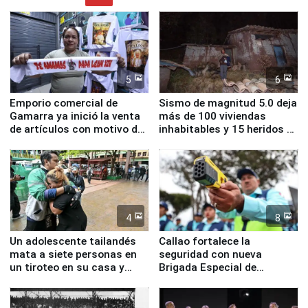
5
6
Emporio comercial de
Sismo de magnitud 5.0 deja
Gamarra ya inició la venta
más de 100 viviendas
de artículos con motivo de
inhabitables y 15 heridos en
la visita del papa León XIV
Junín
4
8
Un adolescente tailandés
Callao fortalece la
mata a siete personas en
seguridad con nueva
un tiroteo en su casa y
Brigada Especial de
escuela
Turismo y moderno
equipamiento para
Serenazgo