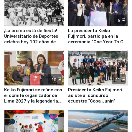
10
5
¡La crema está de fiesta!
La presidenta Keiko
Universitario de Deportes
Fujimori, participa en la
celebra hoy 102 años de
ceremonia “One Year To Go
fundación
de Lima 2027”
10
11
Keiko Fujimori se reúne con
Presidenta Keiko Fujimori
el comité organizador de
asiste al concurso
Lima 2027 y la legendaria
ecuestre “Copa Junín”
Simone Biles