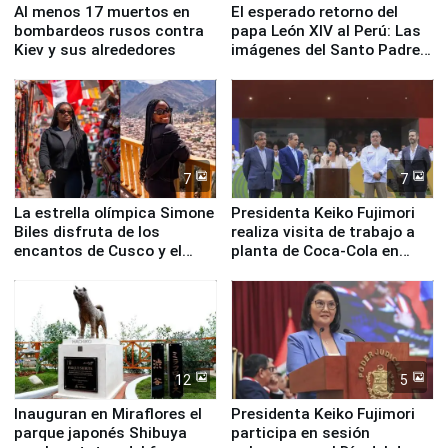
Al menos 17 muertos en
El esperado retorno del
bombardeos rusos contra
papa León XIV al Perú: Las
Kiev y sus alrededores
imágenes del Santo Padre
en su labor pastoral en
nuestro país
7
7
La estrella olímpica Simone
Presidenta Keiko Fujimori
Biles disfruta de los
realiza visita de trabajo a
encantos de Cusco y el
planta de Coca-Cola en
Valle Sagrado
Pucusana
12
5
Inauguran en Miraflores el
Presidenta Keiko Fujimori
parque japonés Shibuya
participa en sesión