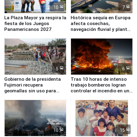
10
7
La Plaza Mayor ya respira la
Histórica sequía en Europa
fiesta de los Juegos
afecta cosechas,
Panamericanos 2027
navegación fluvial y plantas
nucleares
5
6
Gobierno de la presidenta
Tras 10 horas de intenso
Fujimori recupera
trabajo bomberos logran
geomallas sin uso para
controlar el incendio en una
proteger Santa Eulalia ante
planta química de Santiago
Fenómeno El Niño
de Chile
10
15