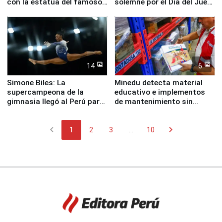
con la estatua del famoso
solemne por el Día del Juez
perro Hachiko
y la Jueza
14
6
Simone Biles: La
Minedu detecta material
supercampeona de la
educativo e implementos
gimnasia llegó al Perú para
de mantenimiento sin
empezar cuenta regresiva a
distribuir en almacenes de
Panamericanos Lima 2027
la UGEL 2
chevron_left
chevron_right
1
2
3
...
10