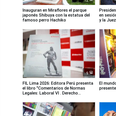
12
Inauguran en Miraflores el parque
Presiden
japonés Shibuya con la estatua del
en sesió
famoso perro Hachiko
y la Jue
9
FIL Lima 2026: Editora Perú presenta
El mundo
el libro "Comentarios de Normas
presente
Legales: Laboral Vl . Derecho
Colectivo"