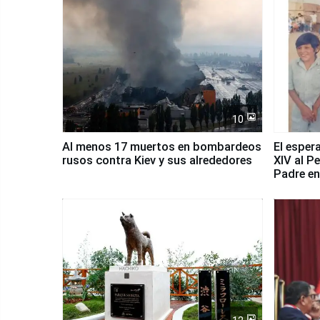
10
Al menos 17 muertos en bombardeos
El esper
rusos contra Kiev y sus alrededores
XIV al P
Padre en
país