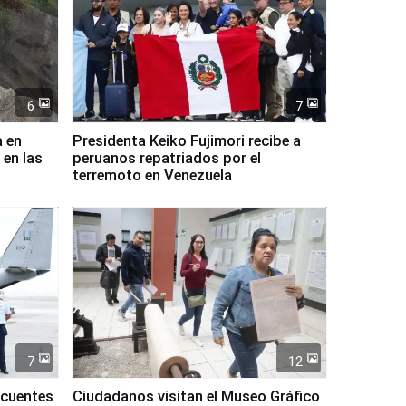
6
7
a en
Presidenta Keiko Fujimori recibe a
 en las
peruanos repatriados por el
terremoto en Venezuela
7
12
ncuentes
Ciudadanos visitan el Museo Gráfico