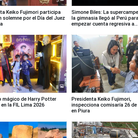
5
ta Keiko Fujimori participa
Simone Biles: La supercamp
n solemne por el Día del Juez
la gimnasia llegó al Perú par
za
empezar cuenta regresiva a
Panamericanos Lima 2027
8
 mágico de Harry Potter
Presidenta Keiko Fujimori,
 en la FIL Lima 2026
inspecciona comisaría 26 de
en Piura