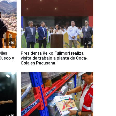
7
7
iles
Presidenta Keiko Fujimori realiza
Cusco y
visita de trabajo a planta de Coca-
Cola en Pucusana