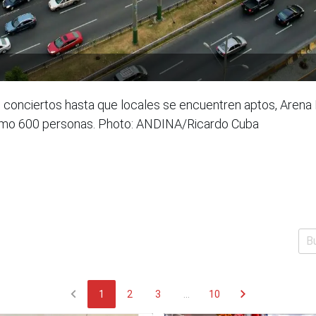
onciertos hasta que locales se encuentren aptos, Arena P
ximo 600 personas. Photo: ANDINA/Ricardo Cuba
chevron_left
chevron_right
1
2
3
...
10