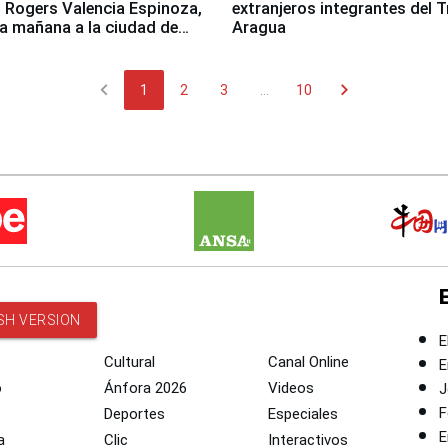
 Rogers Valencia Espinoza,
extranjeros integrantes del T
ta mañana a la ciudad de
Aragua
chevron_left
chevron_right
1
2
3
...
10
SH VERSION
E
Cultural
Canal Online
E
o
Ánfora 2026
Videos
J
F
Deportes
Especiales
E
a
Clic
Interactivos