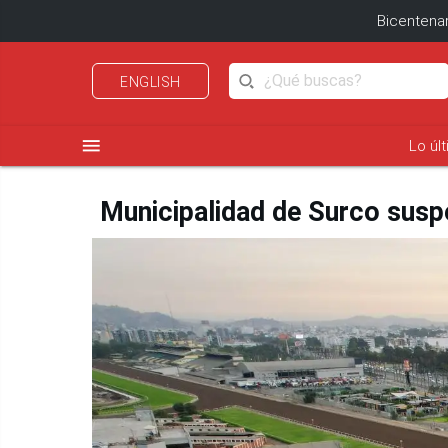
Bicentenar
ENGLISH
menu
Lo úl
Municipalidad de Surco susp