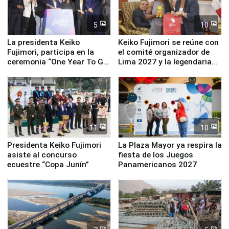
5
10
La presidenta Keiko
Keiko Fujimori se reúne con
Fujimori, participa en la
el comité organizador de
ceremonia “One Year To Go
Lima 2027 y la legendaria
de Lima 2027”
Simone Biles
11
10
Presidenta Keiko Fujimori
La Plaza Mayor ya respira la
asiste al concurso
fiesta de los Juegos
ecuestre “Copa Junín”
Panamericanos 2027