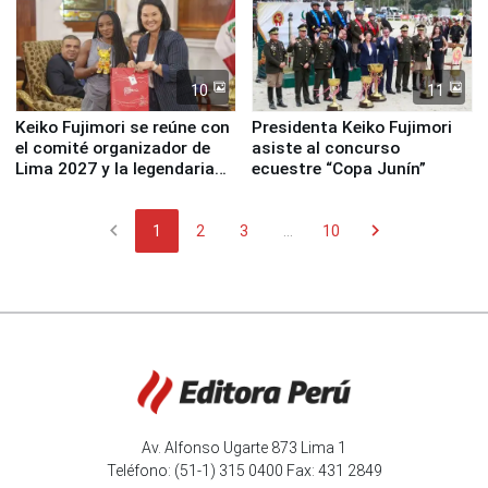
10
11
Keiko Fujimori se reúne con
Presidenta Keiko Fujimori
el comité organizador de
asiste al concurso
Lima 2027 y la legendaria
ecuestre “Copa Junín”
Simone Biles
chevron_left
chevron_right
1
2
3
...
10
Av. Alfonso Ugarte 873 Lima 1
Teléfono: (51-1) 315 0400 Fax: 431 2849