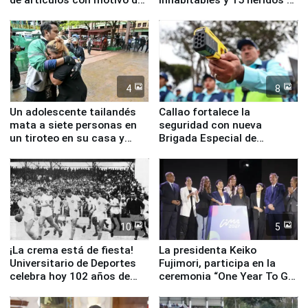
la visita del papa León XIV
Junín
4
8
Un adolescente tailandés
Callao fortalece la
mata a siete personas en
seguridad con nueva
un tiroteo en su casa y
Brigada Especial de
escuela
Turismo y moderno
equipamiento para
Serenazgo
10
5
¡La crema está de fiesta!
La presidenta Keiko
Universitario de Deportes
Fujimori, participa en la
celebra hoy 102 años de
ceremonia “One Year To Go
fundación
de Lima 2027”