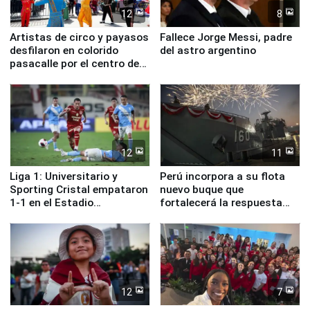
12
8
Artistas de circo y payasos
Fallece Jorge Messi, padre
desfilaron en colorido
del astro argentino
pasacalle por el centro de
Lima
12
11
Liga 1: Universitario y
Perú incorpora a su flota
Sporting Cristal empataron
nuevo buque que
1-1 en el Estadio
fortalecerá la respuesta
Monumental
ante el fenómeno El Niño
12
7