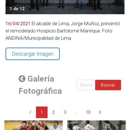
1 de 12
16/04/2021
El alcalde de Lima, Jorge Muñoz, presentó
el remodelado Hospicio Bartolomé Manrique. Foto:
ANDINA/Municipalidad de Lima
Descargar Imagen
Galería
Buscar
Fotográfica
chevron_left
chevron_right
1
2
3
...
10