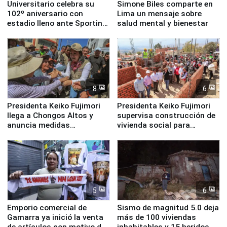
Universitario celebra su
Simone Biles comparte en
102º aniversario con
Lima un mensaje sobre
estadio lleno ante Sporting
salud mental y bienestar
Cristal
8
6
Presidenta Keiko Fujimori
Presidenta Keiko Fujimori
llega a Chongos Altos y
supervisa construcción de
anuncia medidas
vivienda social para
inmediatas en vivienda,
familias afectadas por
educación, salud y empleo
sismo en Junín
5
6
Emporio comercial de
Sismo de magnitud 5.0 deja
Gamarra ya inició la venta
más de 100 viviendas
de artículos con motivo de
inhabitables y 15 heridos en