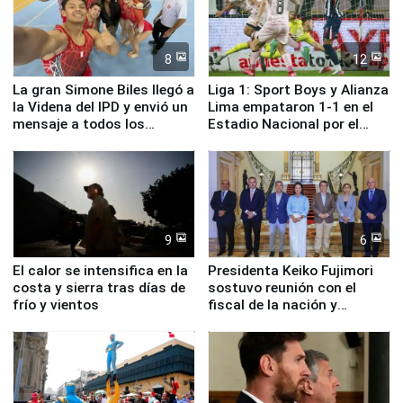
8
12
La gran Simone Biles llegó a
Liga 1: Sport Boys y Alianza
la Videna del IPD y envió un
Lima empataron 1-1 en el
mensaje a todos los
Estadio Nacional por el
deportistas del Perú
Torneo Clausura
9
6
El calor se intensifica en la
Presidenta Keiko Fujimori
costa y sierra tras días de
sostuvo reunión con el
frío y vientos
fiscal de la nación y
ministros de Estado