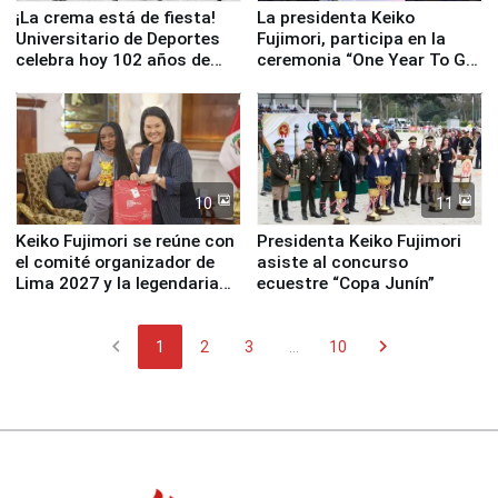
¡La crema está de fiesta!
La presidenta Keiko
Universitario de Deportes
Fujimori, participa en la
celebra hoy 102 años de
ceremonia “One Year To Go
fundación
de Lima 2027”
10
11
Keiko Fujimori se reúne con
Presidenta Keiko Fujimori
el comité organizador de
asiste al concurso
Lima 2027 y la legendaria
ecuestre “Copa Junín”
Simone Biles
chevron_left
chevron_right
1
2
3
...
10