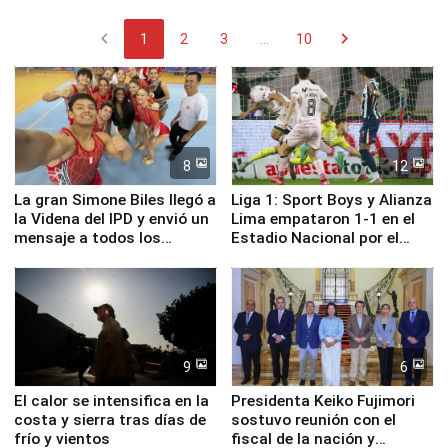
chevron_left
chevron_right
1
2
3
...
10
8
12
La gran Simone Biles llegó a
Liga 1: Sport Boys y Alianza
la Videna del IPD y envió un
Lima empataron 1-1 en el
mensaje a todos los
Estadio Nacional por el
deportistas del Perú
Torneo Clausura
9
6
El calor se intensifica en la
Presidenta Keiko Fujimori
costa y sierra tras días de
sostuvo reunión con el
frío y vientos
fiscal de la nación y