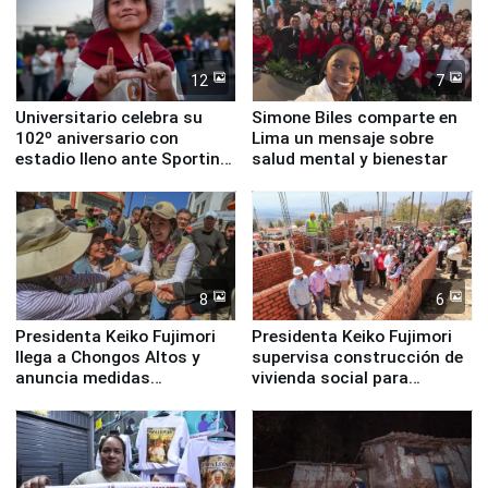
12
7
Universitario celebra su
Simone Biles comparte en
102º aniversario con
Lima un mensaje sobre
estadio lleno ante Sporting
salud mental y bienestar
Cristal
8
6
Presidenta Keiko Fujimori
Presidenta Keiko Fujimori
llega a Chongos Altos y
supervisa construcción de
anuncia medidas
vivienda social para
inmediatas en vivienda,
familias afectadas por
educación, salud y empleo
sismo en Junín