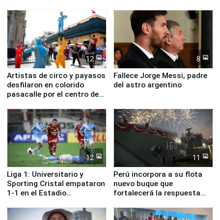
ministros de Estado
12
8
Artistas de circo y payasos
Fallece Jorge Messi, padre
desfilaron en colorido
del astro argentino
pasacalle por el centro de
Lima
12
11
Liga 1: Universitario y
Perú incorpora a su flota
Sporting Cristal empataron
nuevo buque que
1-1 en el Estadio
fortalecerá la respuesta
Monumental
ante el fenómeno El Niño