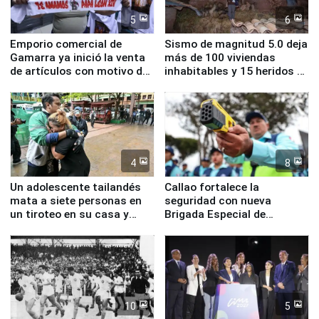
5
6
Emporio comercial de
Sismo de magnitud 5.0 deja
Gamarra ya inició la venta
más de 100 viviendas
de artículos con motivo de
inhabitables y 15 heridos en
la visita del papa León XIV
Junín
4
8
Un adolescente tailandés
Callao fortalece la
mata a siete personas en
seguridad con nueva
un tiroteo en su casa y
Brigada Especial de
escuela
Turismo y moderno
equipamiento para
Serenazgo
10
5