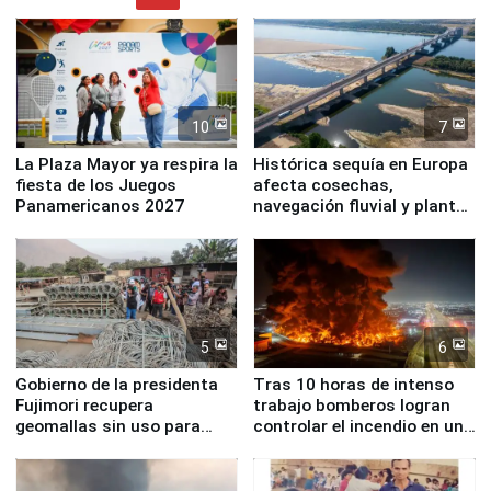
10
7
La Plaza Mayor ya respira la
Histórica sequía en Europa
fiesta de los Juegos
afecta cosechas,
Panamericanos 2027
navegación fluvial y plantas
nucleares
5
6
Gobierno de la presidenta
Tras 10 horas de intenso
Fujimori recupera
trabajo bomberos logran
geomallas sin uso para
controlar el incendio en una
proteger Santa Eulalia ante
planta química de Santiago
Fenómeno El Niño
de Chile