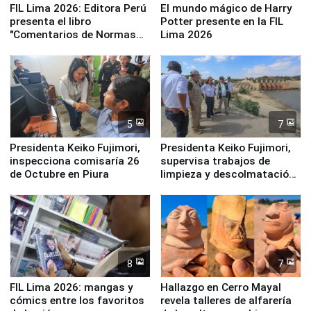
FIL Lima 2026: Editora Perú
El mundo mágico de Harry
presenta el libro
Potter presente en la FIL
"Comentarios de Normas
Lima 2026
Legales: Laboral Vl .
Derecho Colectivo"
5
7
Presidenta Keiko Fujimori,
Presidenta Keiko Fujimori,
inspecciona comisaría 26
supervisa trabajos de
de Octubre en Piura
limpieza y descolmatación
en río Piura
8
7
FIL Lima 2026: mangas y
Hallazgo en Cerro Mayal
cómics entre los favoritos
revela talleres de alfarería