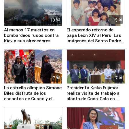
10
15
Al menos 17 muertos en
El esperado retorno del
bombardeos rusos contra
papa León XIV al Perú: Las
Kiev y sus alrededores
imágenes del Santo Padre
en su labor pastoral en
nuestro país
7
7
La estrella olímpica Simone
Presidenta Keiko Fujimori
Biles disfruta de los
realiza visita de trabajo a
encantos de Cusco y el
planta de Coca-Cola en
Valle Sagrado
Pucusana