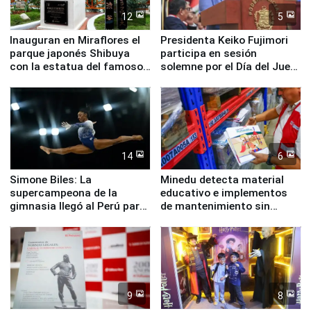
12
5
Inauguran en Miraflores el
Presidenta Keiko Fujimori
parque japonés Shibuya
participa en sesión
con la estatua del famoso
solemne por el Día del Juez
perro Hachiko
y la Jueza
14
6
Simone Biles: La
Minedu detecta material
supercampeona de la
educativo e implementos
gimnasia llegó al Perú para
de mantenimiento sin
empezar cuenta regresiva a
distribuir en almacenes de
Panamericanos Lima 2027
la UGEL 2
9
8