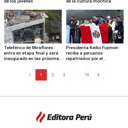
de los jóvenes
de la cultura mochica
6
7
Teleférico de Miraflores
Presidenta Keiko Fujimori
entra en etapa final y será
recibe a peruanos
inaugurado en las próximas
repatriados por el
semanas
terremoto en Venezuela
chevron_left
chevron_right
1
2
3
...
10