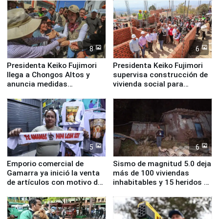
8
6
Presidenta Keiko Fujimori
Presidenta Keiko Fujimori
llega a Chongos Altos y
supervisa construcción de
anuncia medidas
vivienda social para
inmediatas en vivienda,
familias afectadas por
educación, salud y empleo
sismo en Junín
5
6
Emporio comercial de
Sismo de magnitud 5.0 deja
Gamarra ya inició la venta
más de 100 viviendas
de artículos con motivo de
inhabitables y 15 heridos en
la visita del papa León XIV
Junín