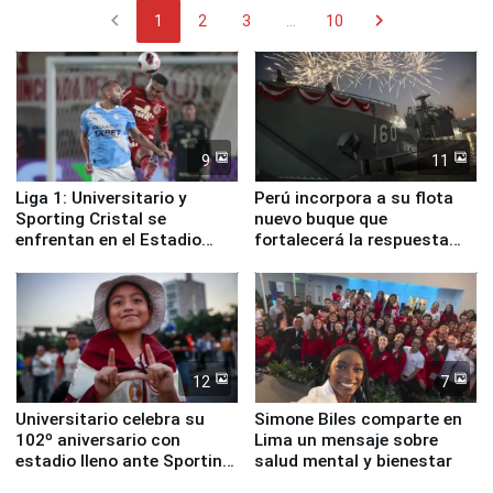
chevron_left
chevron_right
1
2
3
...
10
9
11
Liga 1: Universitario y
Perú incorpora a su flota
Sporting Cristal se
nuevo buque que
enfrentan en el Estadio
fortalecerá la respuesta
Monumental
ante el fenómeno El Niño
12
7
Universitario celebra su
Simone Biles comparte en
102º aniversario con
Lima un mensaje sobre
estadio lleno ante Sporting
salud mental y bienestar
Cristal