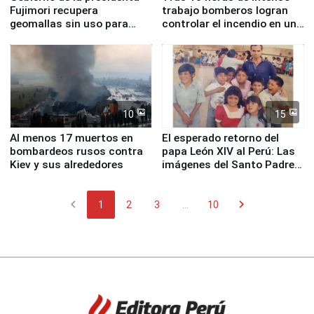
Fujimori recupera
trabajo bomberos logran
geomallas sin uso para
controlar el incendio en una
proteger Santa Eulalia ante
planta química de Santiago
Fenómeno El Niño
de Chile
10
15
Al menos 17 muertos en
El esperado retorno del
bombardeos rusos contra
papa León XIV al Perú: Las
Kiev y sus alrededores
imágenes del Santo Padre
en su labor pastoral en
nuestro país
chevron_left
chevron_right
1
2
3
...
10