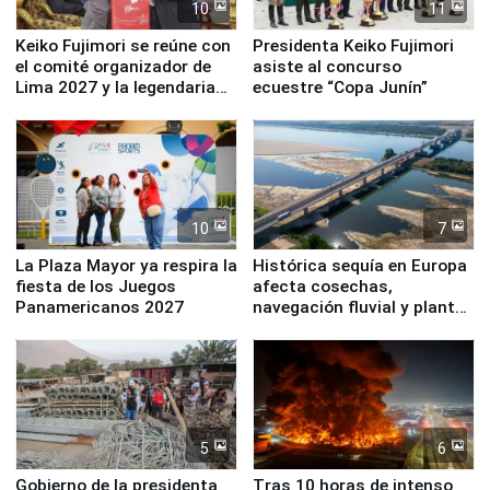
10
11
Keiko Fujimori se reúne con
Presidenta Keiko Fujimori
el comité organizador de
asiste al concurso
Lima 2027 y la legendaria
ecuestre “Copa Junín”
Simone Biles
10
7
La Plaza Mayor ya respira la
Histórica sequía en Europa
fiesta de los Juegos
afecta cosechas,
Panamericanos 2027
navegación fluvial y plantas
nucleares
5
6
Gobierno de la presidenta
Tras 10 horas de intenso