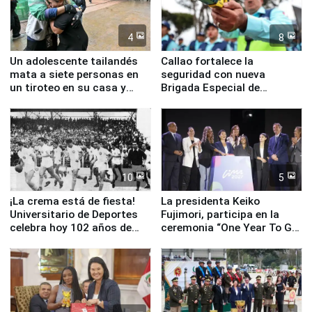
4
8
Un adolescente tailandés
Callao fortalece la
mata a siete personas en
seguridad con nueva
un tiroteo en su casa y
Brigada Especial de
escuela
Turismo y moderno
equipamiento para
Serenazgo
10
5
¡La crema está de fiesta!
La presidenta Keiko
Universitario de Deportes
Fujimori, participa en la
celebra hoy 102 años de
ceremonia “One Year To Go
fundación
de Lima 2027”