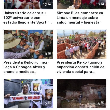
12
7
Universitario celebra su
Simone Biles comparte en
102º aniversario con
Lima un mensaje sobre
estadio lleno ante Sporting
salud mental y bienestar
Cristal
8
6
Presidenta Keiko Fujimori
Presidenta Keiko Fujimori
llega a Chongos Altos y
supervisa construcción de
anuncia medidas
vivienda social para
inmediatas en vivienda,
familias afectadas por
educación, salud y empleo
sismo en Junín
5
6