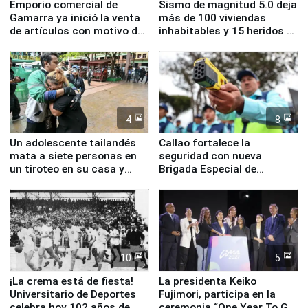
Emporio comercial de
Sismo de magnitud 5.0 deja
Gamarra ya inició la venta
más de 100 viviendas
de artículos con motivo de
inhabitables y 15 heridos en
la visita del papa León XIV
Junín
4
8
Un adolescente tailandés
Callao fortalece la
mata a siete personas en
seguridad con nueva
un tiroteo en su casa y
Brigada Especial de
escuela
Turismo y moderno
equipamiento para
Serenazgo
10
5
¡La crema está de fiesta!
La presidenta Keiko
Universitario de Deportes
Fujimori, participa en la
celebra hoy 102 años de
ceremonia “One Year To Go