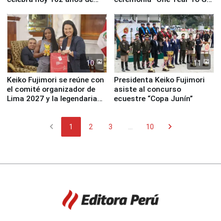
fundación
de Lima 2027”
10
11
Keiko Fujimori se reúne con
Presidenta Keiko Fujimori
el comité organizador de
asiste al concurso
Lima 2027 y la legendaria
ecuestre “Copa Junín”
Simone Biles
chevron_left
chevron_right
1
2
3
...
10