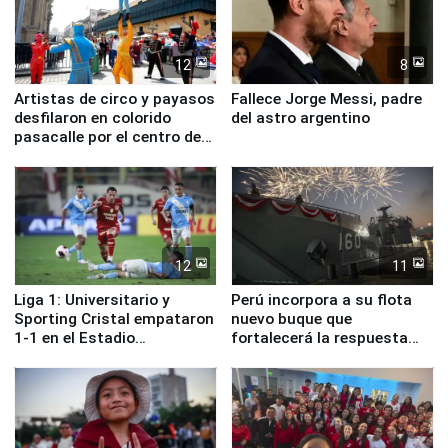
12
8
Artistas de circo y payasos
Fallece Jorge Messi, padre
desfilaron en colorido
del astro argentino
pasacalle por el centro de
Lima
12
11
Liga 1: Universitario y
Perú incorpora a su flota
Sporting Cristal empataron
nuevo buque que
1-1 en el Estadio
fortalecerá la respuesta
Monumental
ante el fenómeno El Niño