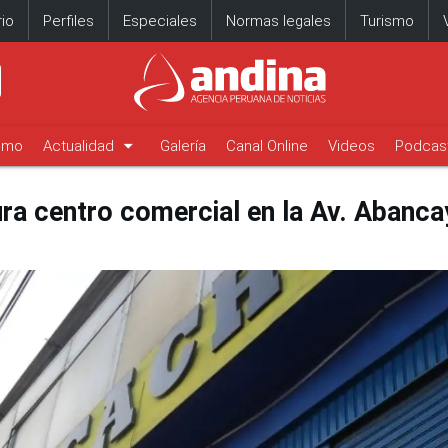
io
Perfiles
Especiales
Normas legales
Turismo
arrow_drop_down
timo
Actualidad
Galería
Canal Online
Videos
Podcas
ra centro comercial en la Av. Abanca