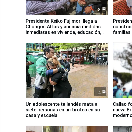
8
Presidenta Keiko Fujimori llega a
Presiden
Chongos Altos y anuncia medidas
construc
inmediatas en vivienda, educación,
familias
salud y empleo
Junín
4
Un adolescente tailandés mata a
Callao f
siete personas en un tiroteo en su
nueva Br
casa y escuela
moderno
Serenaz