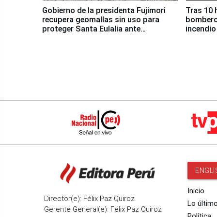
Gobierno de la presidenta Fujimori
Tras 10 
recupera geomallas sin uso para
bomberos
proteger Santa Eulalia ante
incendio
Fenómeno El Niño
Santiago
ENGLI
Inicio
Director(e): Félix Paz Quiroz
Lo últim
Gerente General(e): Félix Paz Quiroz
Política