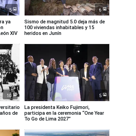
5
6
ra ya
Sismo de magnitud 5.0 deja más de
on
100 viviendas inhabitables y 15
León XIV
heridos en Junín
10
5
ersitario
La presidenta Keiko Fujimori,
 años de
participa en la ceremonia “One Year
To Go de Lima 2027”