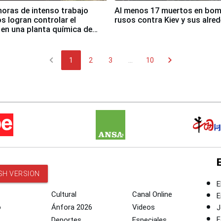
horas de intenso trabajo
Al menos 17 muertos en bo
 logran controlar el
rusos contra Kiev y sus alre
 en una planta química de
 de Chile
chevron_left
chevron_right
1
2
3
...
10
SH VERSION
E
Cultural
Canal Online
E
o
Ánfora 2026
Videos
J
F
Deportes
Especiales