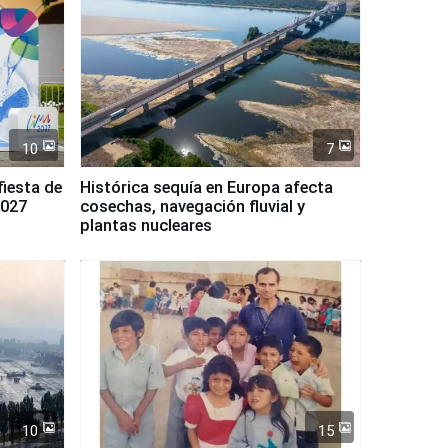
10
7
fiesta de
Histórica sequía en Europa afecta
2027
cosechas, navegación fluvial y
plantas nucleares
10
15