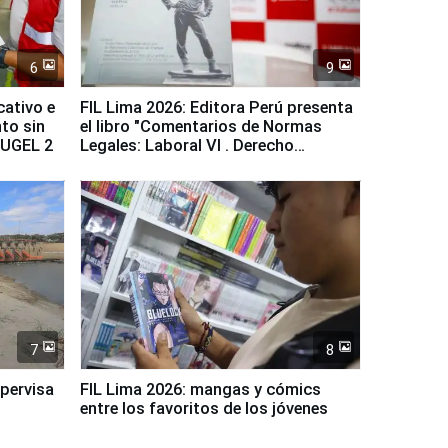
6
9
cativo e
FIL Lima 2026: Editora Perú presenta
to sin
el libro "Comentarios de Normas
a UGEL 2
Legales: Laboral Vl . Derecho
Colectivo"
7
8
upervisa
FIL Lima 2026: mangas y cómics
entre los favoritos de los jóvenes