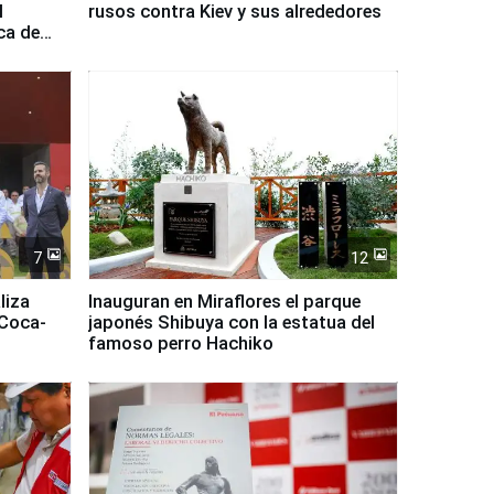
l
rusos contra Kiev y sus alrededores
ca de
7
12
liza
Inauguran en Miraflores el parque
 Coca-
japonés Shibuya con la estatua del
famoso perro Hachiko