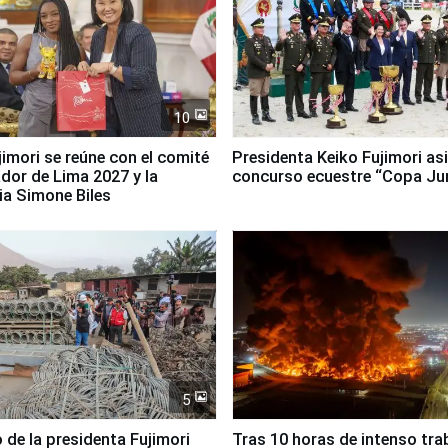
10
jimori se reúne con el comité
Presidenta Keiko Fujimori asi
dor de Lima 2027 y la
concurso ecuestre “Copa Ju
ia Simone Biles
5
 de la presidenta Fujimori
Tras 10 horas de intenso tra