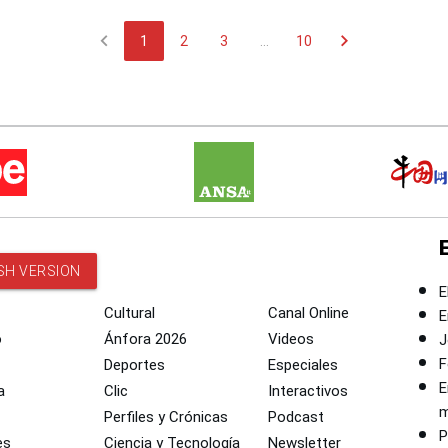
chevron_left
chevron_right
1
2
3
...
10
SH VERSION
E
Cultural
Canal Online
E
o
Ánfora 2026
Videos
J
F
Deportes
Especiales
E
a
Clic
Interactivos
m
Perfiles y Crónicas
Podcast
P
es
Ciencia y Tecnología
Newsletter