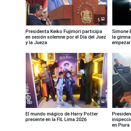
5
Presidenta Keiko Fujimori participa
Simone B
en sesión solemne por el Día del Juez
la gimna
y la Jueza
empezar 
Panamer
8
El mundo mágico de Harry Potter
Presidenta Keiko Fu
presente en la FIL Lima 2026
inspecci
en Piura