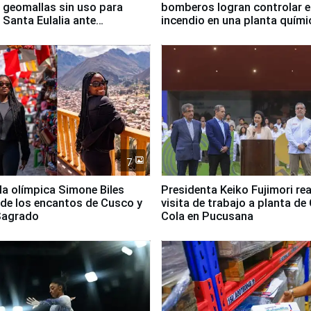
 geomallas sin uso para
bomberos logran controlar e
 Santa Eulalia ante
incendio en una planta quími
o El Niño
Santiago de Chile
7
lla olímpica Simone Biles
Presidenta Keiko Fujimori rea
 de los encantos de Cusco y
visita de trabajo a planta de
 Sagrado
Cola en Pucusana