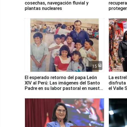
cosechas, navegación fluvial y
recupera
plantas nucleares
proteger
Fenómen
15
El esperado retorno del papa León
La estre
XIV al Perú: Las imágenes del Santo
disfruta
Padre en su labor pastoral en nuestro
el Valle
país