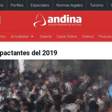
io
Perfiles
Especiales
Normas legales
Turismo
arrow_drop_down
timo
Actualidad
Galería
Canal Online
Videos
Podcas
pactantes del 2019