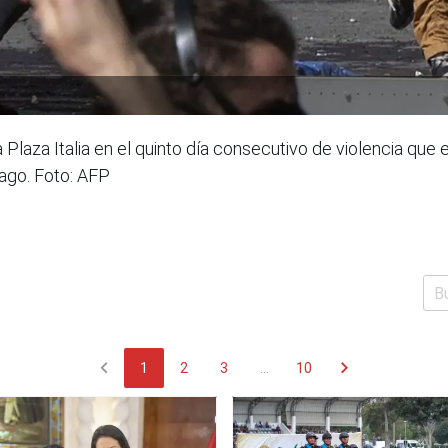
Plaza Italia en el quinto día consecutivo de violencia que
iago. Foto: AFP
chevron_left
chevron_right
1
2
3
...
10