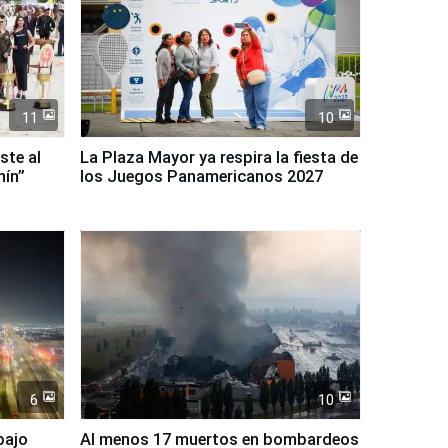
11
10
ste al
La Plaza Mayor ya respira la fiesta de
nín”
los Juegos Panamericanos 2027
6
10
bajo
Al menos 17 muertos en bombardeos