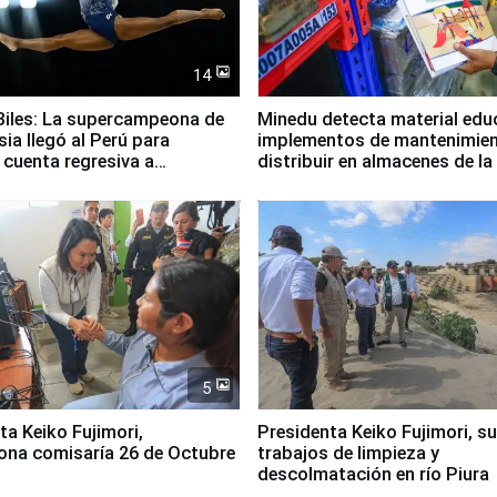
14
iles: La supercampeona de
Minedu detecta material edu
sia llegó al Perú para
implementos de mantenimien
cuenta regresiva a
distribuir en almacenes de l
icanos Lima 2027
5
jimori,
Presidenta Keiko Fujimori, s
ona comisaría 26 de Octubre
trabajos de limpieza y
descolmatación en río Piura