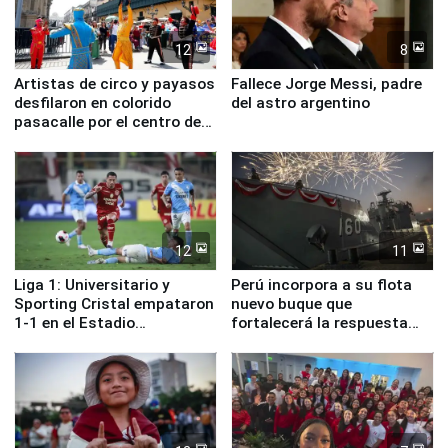
12
8
Artistas de circo y payasos
Fallece Jorge Messi, padre
desfilaron en colorido
del astro argentino
pasacalle por el centro de
Lima
12
11
Liga 1: Universitario y
Perú incorpora a su flota
Sporting Cristal empataron
nuevo buque que
1-1 en el Estadio
fortalecerá la respuesta
Monumental
ante el fenómeno El Niño