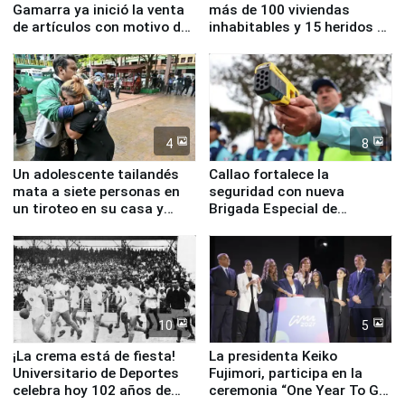
Gamarra ya inició la venta
más de 100 viviendas
de artículos con motivo de
inhabitables y 15 heridos en
la visita del papa León XIV
Junín
4
8
Un adolescente tailandés
Callao fortalece la
mata a siete personas en
seguridad con nueva
un tiroteo en su casa y
Brigada Especial de
escuela
Turismo y moderno
equipamiento para
Serenazgo
10
5
¡La crema está de fiesta!
La presidenta Keiko
Universitario de Deportes
Fujimori, participa en la
celebra hoy 102 años de
ceremonia “One Year To Go