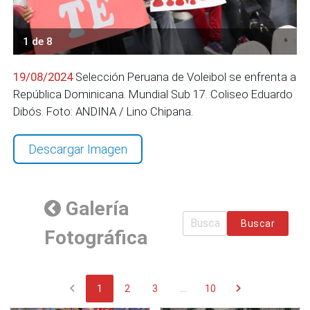
1 de 8
19/08/2024
Selección Peruana de Voleibol se enfrenta a
República Dominicana. Mundial Sub 17. Coliseo Eduardo
Dibós. Foto: ANDINA / Lino Chipana.
Descargar Imagen
Galería
Buscar
Fotográfica
chevron_left
chevron_right
1
2
3
...
10