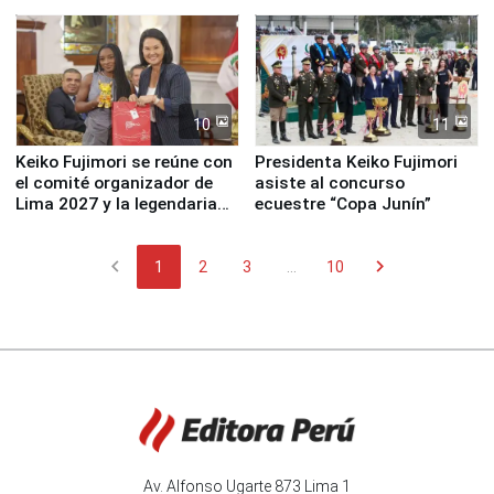
fundación
de Lima 2027”
10
11
Keiko Fujimori se reúne con
Presidenta Keiko Fujimori
el comité organizador de
asiste al concurso
Lima 2027 y la legendaria
ecuestre “Copa Junín”
Simone Biles
chevron_left
chevron_right
1
2
3
...
10
Av. Alfonso Ugarte 873 Lima 1