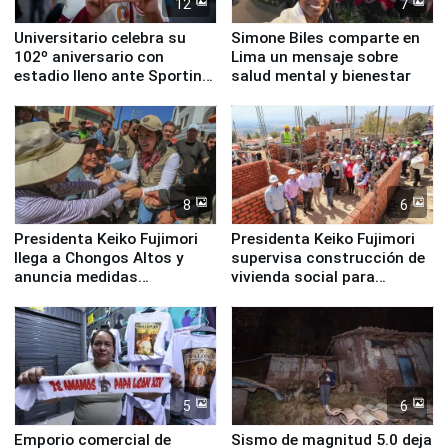
12
7
Universitario celebra su
Simone Biles comparte en
102º aniversario con
Lima un mensaje sobre
estadio lleno ante Sporting
salud mental y bienestar
Cristal
8
6
Presidenta Keiko Fujimori
Presidenta Keiko Fujimori
llega a Chongos Altos y
supervisa construcción de
anuncia medidas
vivienda social para
inmediatas en vivienda,
familias afectadas por
educación, salud y empleo
sismo en Junín
5
6
Emporio comercial de
Sismo de magnitud 5.0 deja