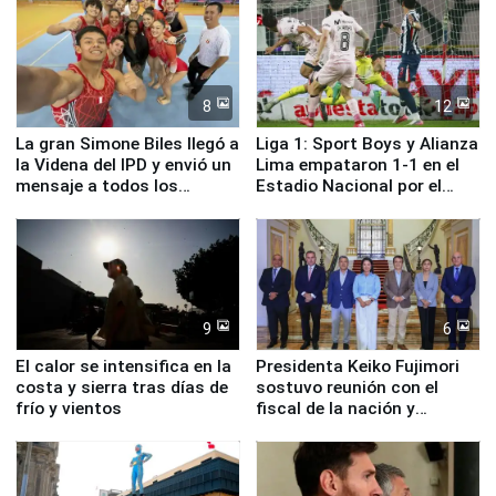
8
12
La gran Simone Biles llegó a
Liga 1: Sport Boys y Alianza
la Videna del IPD y envió un
Lima empataron 1-1 en el
mensaje a todos los
Estadio Nacional por el
deportistas del Perú
Torneo Clausura
9
6
El calor se intensifica en la
Presidenta Keiko Fujimori
costa y sierra tras días de
sostuvo reunión con el
frío y vientos
fiscal de la nación y
ministros de Estado