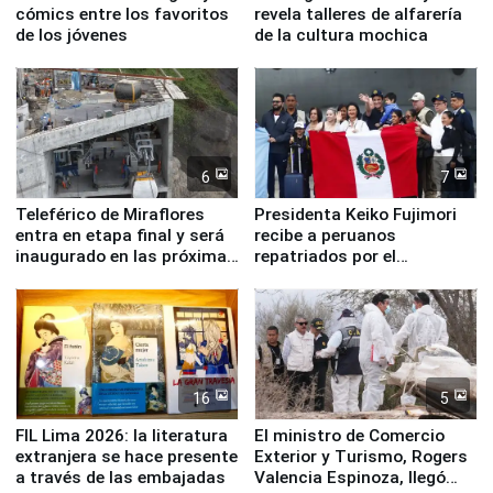
cómics entre los favoritos
revela talleres de alfarería
de los jóvenes
de la cultura mochica
6
7
Teleférico de Miraflores
Presidenta Keiko Fujimori
entra en etapa final y será
recibe a peruanos
inaugurado en las próximas
repatriados por el
semanas
terremoto en Venezuela
16
5
FIL Lima 2026: la literatura
El ministro de Comercio
extranjera se hace presente
Exterior y Turismo, Rogers
a través de las embajadas
Valencia Espinoza, llegó