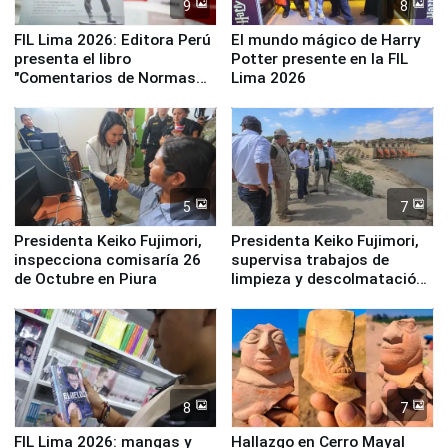
9
8
FIL Lima 2026: Editora Perú
El mundo mágico de Harry
presenta el libro
Potter presente en la FIL
"Comentarios de Normas
Lima 2026
Legales: Laboral Vl .
Derecho Colectivo"
5
7
Presidenta Keiko Fujimori,
Presidenta Keiko Fujimori,
inspecciona comisaría 26
supervisa trabajos de
de Octubre en Piura
limpieza y descolmatación
en río Piura
8
7
FIL Lima 2026: mangas y
Hallazgo en Cerro Mayal