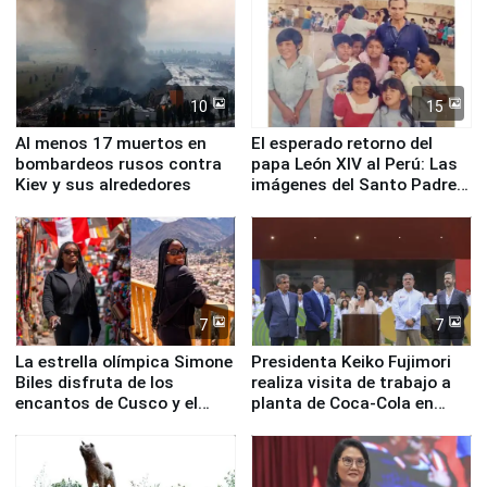
10
15
Al menos 17 muertos en
El esperado retorno del
bombardeos rusos contra
papa León XIV al Perú: Las
Kiev y sus alrededores
imágenes del Santo Padre
en su labor pastoral en
nuestro país
7
7
La estrella olímpica Simone
Presidenta Keiko Fujimori
Biles disfruta de los
realiza visita de trabajo a
encantos de Cusco y el
planta de Coca-Cola en
Valle Sagrado
Pucusana