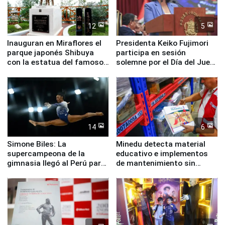
12
5
Inauguran en Miraflores el
Presidenta Keiko Fujimori
parque japonés Shibuya
participa en sesión
con la estatua del famoso
solemne por el Día del Juez
perro Hachiko
y la Jueza
14
6
Simone Biles: La
Minedu detecta material
supercampeona de la
educativo e implementos
gimnasia llegó al Perú para
de mantenimiento sin
empezar cuenta regresiva a
distribuir en almacenes de
Panamericanos Lima 2027
la UGEL 2