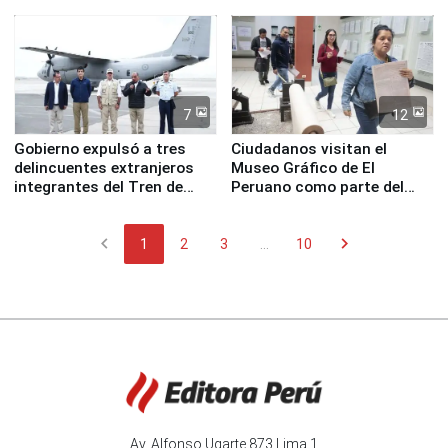
esta mañana a la ciudad de
Nasca
7
12
Gobierno expulsó a tres
Ciudadanos visitan el
delincuentes extranjeros
Museo Gráfico de El
integrantes del Tren de
Peruano como parte del
Aragua
programa Museos Abiertos
chevron_left
chevron_right
1
2
3
...
10
Av. Alfonso Ugarte 873 Lima 1