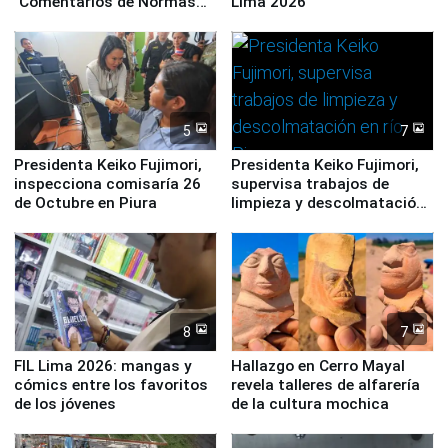
"Comentarios de Normas
Lima 2026
Legales: Laboral Vl .
Derecho Colectivo"
5
7
Presidenta Keiko Fujimori,
Presidenta Keiko Fujimori,
inspecciona comisaría 26
supervisa trabajos de
de Octubre en Piura
limpieza y descolmatación
en río Piura
8
7
FIL Lima 2026: mangas y
Hallazgo en Cerro Mayal
cómics entre los favoritos
revela talleres de alfarería
de los jóvenes
de la cultura mochica