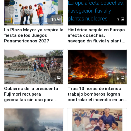
10
7
La Plaza Mayor ya respira la
Histórica sequía en Europa
fiesta de los Juegos
afecta cosechas,
Panamericanos 2027
navegación fluvial y plantas
nucleares
5
6
Gobierno de la presidenta
Tras 10 horas de intenso
Fujimori recupera
trabajo bomberos logran
geomallas sin uso para
controlar el incendio en una
proteger Santa Eulalia ante
planta química de Santiago
Fenómeno El Niño
de Chile