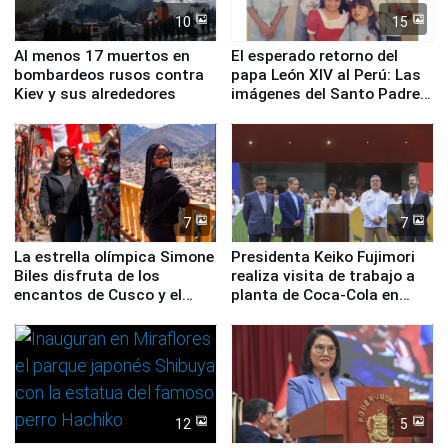
10
15
Al menos 17 muertos en
El esperado retorno del
bombardeos rusos contra
papa León XIV al Perú: Las
Kiev y sus alrededores
imágenes del Santo Padre
en su labor pastoral en
nuestro país
7
7
La estrella olímpica Simone
Presidenta Keiko Fujimori
Biles disfruta de los
realiza visita de trabajo a
encantos de Cusco y el
planta de Coca-Cola en
Valle Sagrado
Pucusana
12
5