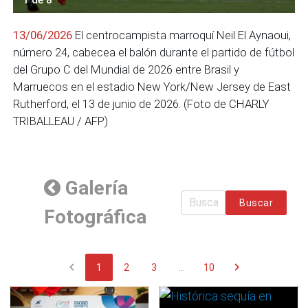
13/06/2026
El centrocampista marroquí Neil El Aynaoui,
número 24, cabecea el balón durante el partido de fútbol
del Grupo C del Mundial de 2026 entre Brasil y
Marruecos en el estadio New York/New Jersey de East
Rutherford, el 13 de junio de 2026. (Foto de CHARLY
TRIBALLEAU / AFP)
Galería
Buscar
Fotográfica
chevron_left
chevron_right
1
2
3
...
10