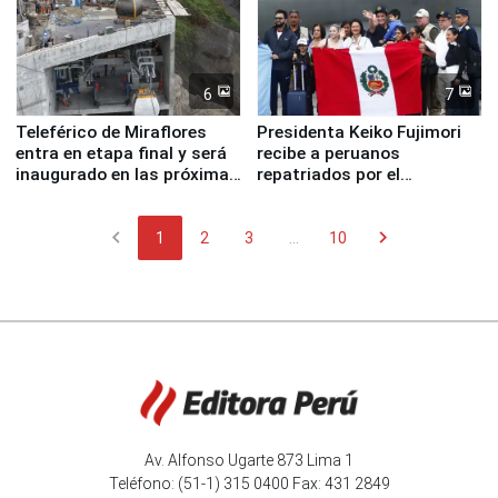
6
7
Teleférico de Miraflores
Presidenta Keiko Fujimori
entra en etapa final y será
recibe a peruanos
inaugurado en las próximas
repatriados por el
semanas
terremoto en Venezuela
chevron_left
chevron_right
1
2
3
...
10
Av. Alfonso Ugarte 873 Lima 1
Teléfono: (51-1) 315 0400 Fax: 431 2849