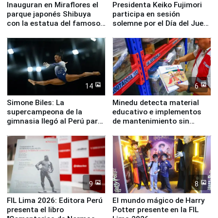
Inauguran en Miraflores el
Presidenta Keiko Fujimori
parque japonés Shibuya
participa en sesión
con la estatua del famoso
solemne por el Día del Juez
perro Hachiko
y la Jueza
14
6
Simone Biles: La
Minedu detecta material
supercampeona de la
educativo e implementos
gimnasia llegó al Perú para
de mantenimiento sin
empezar cuenta regresiva a
distribuir en almacenes de
Panamericanos Lima 2027
la UGEL 2
9
8
FIL Lima 2026: Editora Perú
El mundo mágico de Harry
presenta el libro
Potter presente en la FIL