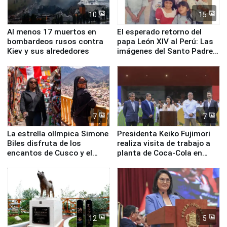
10
15
Al menos 17 muertos en
El esperado retorno del
bombardeos rusos contra
papa León XIV al Perú: Las
Kiev y sus alrededores
imágenes del Santo Padre
en su labor pastoral en
nuestro país
7
7
La estrella olímpica Simone
Presidenta Keiko Fujimori
Biles disfruta de los
realiza visita de trabajo a
encantos de Cusco y el
planta de Coca-Cola en
Valle Sagrado
Pucusana
12
5