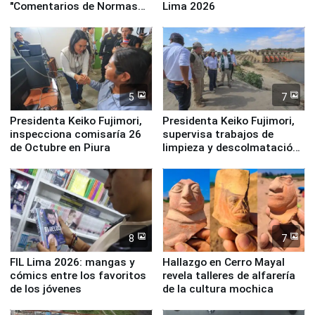
"Comentarios de Normas
Lima 2026
Legales: Laboral Vl .
Derecho Colectivo"
5
7
Presidenta Keiko Fujimori,
Presidenta Keiko Fujimori,
inspecciona comisaría 26
supervisa trabajos de
de Octubre en Piura
limpieza y descolmatación
en río Piura
8
7
FIL Lima 2026: mangas y
Hallazgo en Cerro Mayal
cómics entre los favoritos
revela talleres de alfarería
de los jóvenes
de la cultura mochica