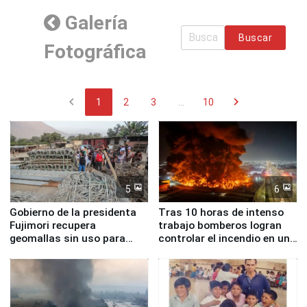
Galería
Buscar
Fotográfica
chevron_left
chevron_right
1
2
3
...
10
5
6
Gobierno de la presidenta
Tras 10 horas de intenso
Fujimori recupera
trabajo bomberos logran
geomallas sin uso para
controlar el incendio en una
proteger Santa Eulalia ante
planta química de Santiago
Fenómeno El Niño
de Chile