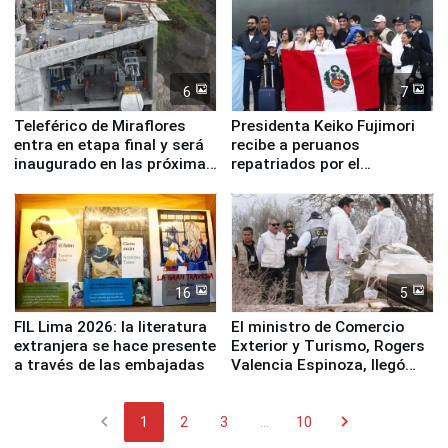
6
7
Teleférico de Miraflores
Presidenta Keiko Fujimori
entra en etapa final y será
recibe a peruanos
inaugurado en las próximas
repatriados por el
semanas
terremoto en Venezuela
16
5
FIL Lima 2026: la literatura
El ministro de Comercio
extranjera se hace presente
Exterior y Turismo, Rogers
a través de las embajadas
Valencia Espinoza, llegó
esta mañana a la ciudad de
Nasca
chevron_left
chevron_right
1
2
3
...
10