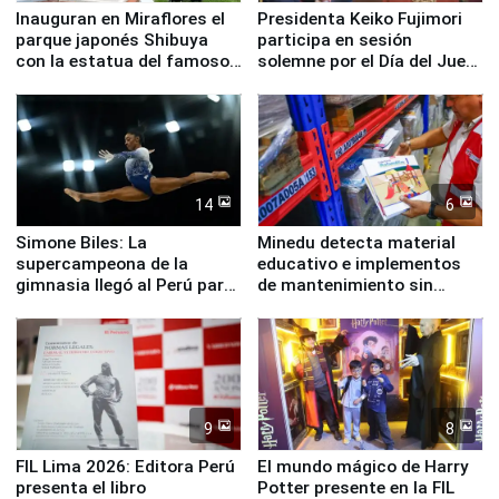
Inauguran en Miraflores el
Presidenta Keiko Fujimori
parque japonés Shibuya
participa en sesión
con la estatua del famoso
solemne por el Día del Juez
perro Hachiko
y la Jueza
14
6
Simone Biles: La
Minedu detecta material
supercampeona de la
educativo e implementos
gimnasia llegó al Perú para
de mantenimiento sin
empezar cuenta regresiva a
distribuir en almacenes de
Panamericanos Lima 2027
la UGEL 2
9
8
FIL Lima 2026: Editora Perú
El mundo mágico de Harry
presenta el libro
Potter presente en la FIL