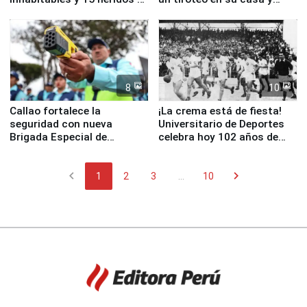
Junín
escuela
8
10
Callao fortalece la
¡La crema está de fiesta!
seguridad con nueva
Universitario de Deportes
Brigada Especial de
celebra hoy 102 años de
Turismo y moderno
fundación
equipamiento para
chevron_left
chevron_right
Serenazgo
1
2
3
...
10