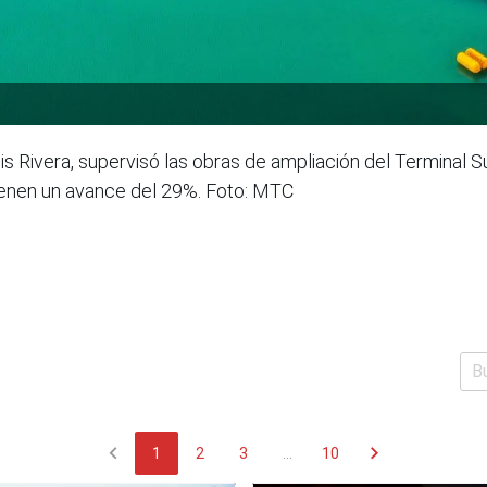
is Rivera, supervisó las obras de ampliación del Terminal S
ienen un avance del 29%. Foto: MTC
chevron_left
chevron_right
1
2
3
...
10