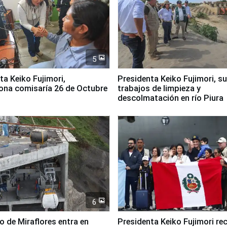
5
jimori,
Presidenta Keiko Fujimori, s
ona comisaría 26 de Octubre
trabajos de limpieza y
descolmatación en río Piura
6
co de Miraflores entra en
Presidenta Keiko Fujimori rec