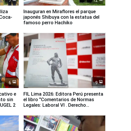
7
12
liza
Inauguran en Miraflores el parque
 Coca-
japonés Shibuya con la estatua del
famoso perro Hachiko
6
9
cativo e
FIL Lima 2026: Editora Perú presenta
to sin
el libro "Comentarios de Normas
a UGEL 2
Legales: Laboral Vl . Derecho
Colectivo"