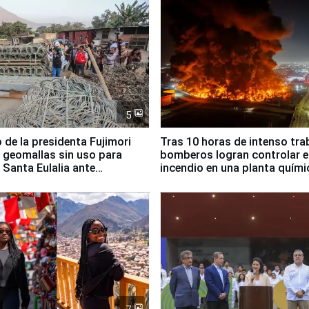
5
 de la presidenta Fujimori
Tras 10 horas de intenso tra
 geomallas sin uso para
bomberos logran controlar e
 Santa Eulalia ante
incendio en una planta quími
o El Niño
Santiago de Chile