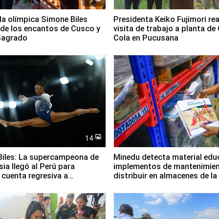
7
lla olímpica Simone Biles
Presidenta Keiko Fujimori rea
 de los encantos de Cusco y
visita de trabajo a planta de
 Sagrado
Cola en Pucusana
14
iles: La supercampeona de
Minedu detecta material edu
sia llegó al Perú para
implementos de mantenimien
cuenta regresiva a
distribuir en almacenes de l
icanos Lima 2027