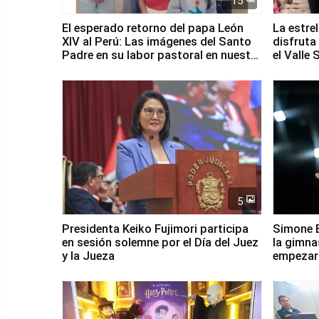
15
El esperado retorno del papa León
La estre
XIV al Perú: Las imágenes del Santo
disfruta
Padre en su labor pastoral en nuestro
el Valle
país
5
Presidenta Keiko Fujimori participa
Simone B
en sesión solemne por el Día del Juez
la gimna
y la Jueza
empezar 
Panamer