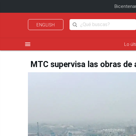
Bicentenar
ENGLISH
menu
Lo úl
MTC supervisa las obras de a