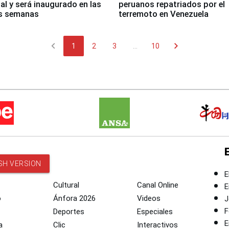
nal y será inaugurado en las
peruanos repatriados por el
s semanas
terremoto en Venezuela
chevron_left
chevron_right
1
2
3
...
10
SH VERSION
E
Cultural
Canal Online
E
o
Ánfora 2026
Videos
J
F
Deportes
Especiales
E
a
Clic
Interactivos