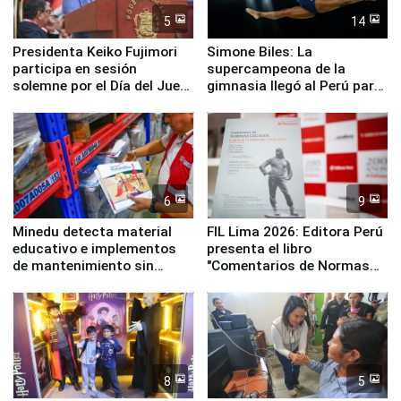
5
14
Presidenta Keiko Fujimori
Simone Biles: La
participa en sesión
supercampeona de la
solemne por el Día del Juez
gimnasia llegó al Perú para
y la Jueza
empezar cuenta regresiva a
Panamericanos Lima 2027
6
9
Minedu detecta material
FIL Lima 2026: Editora Perú
educativo e implementos
presenta el libro
de mantenimiento sin
"Comentarios de Normas
distribuir en almacenes de
Legales: Laboral Vl .
la UGEL 2
Derecho Colectivo"
8
5