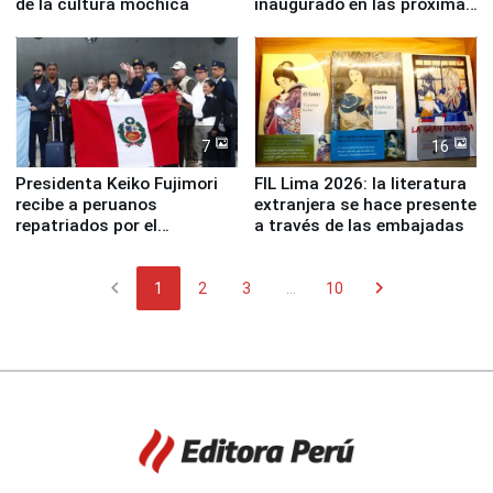
de la cultura mochica
inaugurado en las próximas
semanas
7
16
Presidenta Keiko Fujimori
FIL Lima 2026: la literatura
recibe a peruanos
extranjera se hace presente
repatriados por el
a través de las embajadas
terremoto en Venezuela
chevron_left
chevron_right
1
2
3
...
10