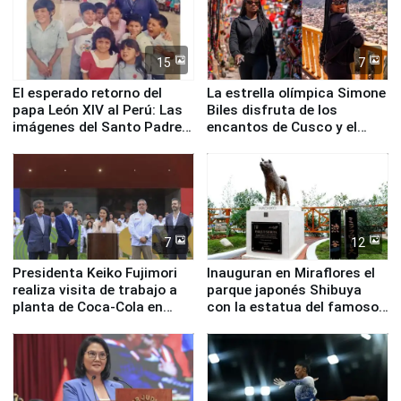
15
7
El esperado retorno del
La estrella olímpica Simone
papa León XIV al Perú: Las
Biles disfruta de los
imágenes del Santo Padre
encantos de Cusco y el
en su labor pastoral en
Valle Sagrado
nuestro país
7
12
Presidenta Keiko Fujimori
Inauguran en Miraflores el
realiza visita de trabajo a
parque japonés Shibuya
planta de Coca-Cola en
con la estatua del famoso
Pucusana
perro Hachiko