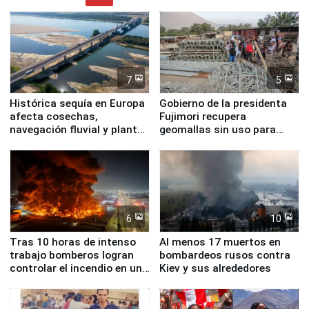
7
5
Histórica sequía en Europa
Gobierno de la presidenta
afecta cosechas,
Fujimori recupera
navegación fluvial y plantas
geomallas sin uso para
nucleares
proteger Santa Eulalia ante
Fenómeno El Niño
6
10
Tras 10 horas de intenso
Al menos 17 muertos en
trabajo bomberos logran
bombardeos rusos contra
controlar el incendio en una
Kiev y sus alrededores
planta química de Santiago
de Chile