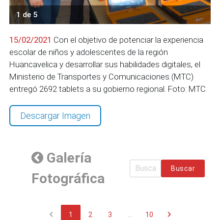
1 de 5
15/02/2021
Con el objetivo de potenciar la experiencia
escolar de niños y adolescentes de la región
Huancavelica y desarrollar sus habilidades digitales, el
Ministerio de Transportes y Comunicaciones (MTC)
entregó 2692 tablets a su gobierno regional. Foto: MTC
Descargar Imagen
Galería
Buscar
Fotográfica
chevron_left
chevron_right
1
2
3
...
10