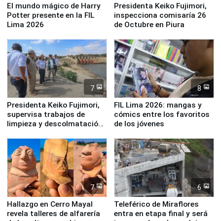
El mundo mágico de Harry
Presidenta Keiko Fujimori,
Potter presente en la FIL
inspecciona comisaría 26
Lima 2026
de Octubre en Piura
7
8
Presidenta Keiko Fujimori,
FIL Lima 2026: mangas y
supervisa trabajos de
cómics entre los favoritos
limpieza y descolmatación
de los jóvenes
en río Piura
7
6
Hallazgo en Cerro Mayal
Teleférico de Miraflores
revela talleres de alfarería
entra en etapa final y será