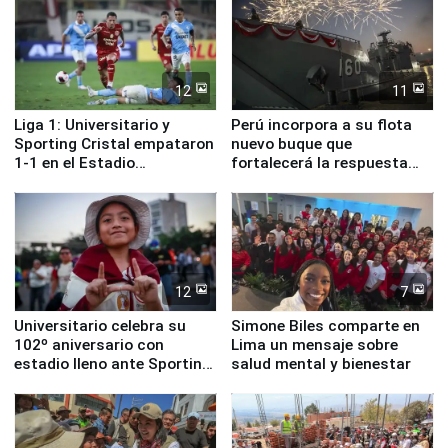
12
11
Liga 1: Universitario y
Perú incorpora a su flota
Sporting Cristal empataron
nuevo buque que
1-1 en el Estadio
fortalecerá la respuesta
Monumental
ante el fenómeno El Niño
12
7
Universitario celebra su
Simone Biles comparte en
102º aniversario con
Lima un mensaje sobre
estadio lleno ante Sporting
salud mental y bienestar
Cristal