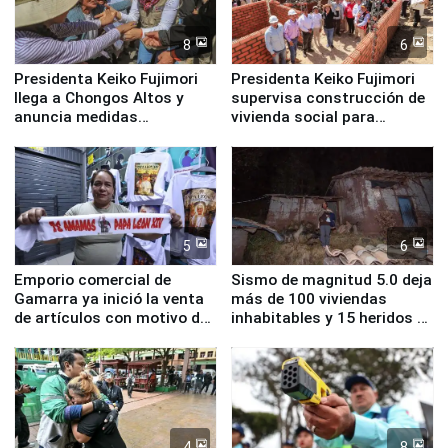
8
6
Presidenta Keiko Fujimori
Presidenta Keiko Fujimori
llega a Chongos Altos y
supervisa construcción de
anuncia medidas
vivienda social para
inmediatas en vivienda,
familias afectadas por
educación, salud y empleo
sismo en Junín
5
6
Emporio comercial de
Sismo de magnitud 5.0 deja
Gamarra ya inició la venta
más de 100 viviendas
de artículos con motivo de
inhabitables y 15 heridos en
la visita del papa León XIV
Junín
4
8