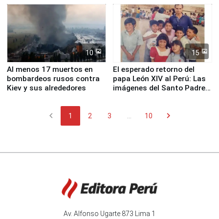
Fenómeno El Niño
de Chile
10
15
Al menos 17 muertos en
El esperado retorno del
bombardeos rusos contra
papa León XIV al Perú: Las
Kiev y sus alrededores
imágenes del Santo Padre
en su labor pastoral en
nuestro país
chevron_left
chevron_right
1
2
3
...
10
Av. Alfonso Ugarte 873 Lima 1