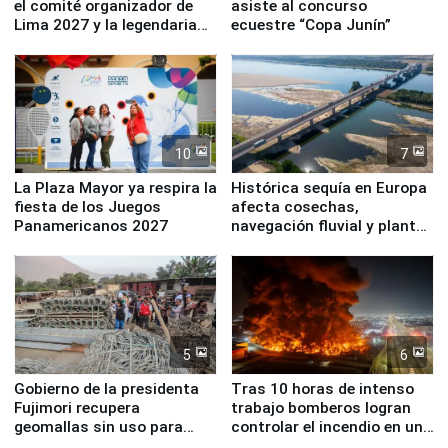
el comité organizador de
asiste al concurso
Lima 2027 y la legendaria
ecuestre “Copa Junín”
Simone Biles
10
7
La Plaza Mayor ya respira la
Histórica sequía en Europa
fiesta de los Juegos
afecta cosechas,
Panamericanos 2027
navegación fluvial y plantas
nucleares
5
6
Gobierno de la presidenta
Tras 10 horas de intenso
Fujimori recupera
trabajo bomberos logran
geomallas sin uso para
controlar el incendio en una
proteger Santa Eulalia ante
planta química de Santiago