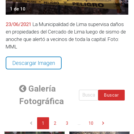
1 de 10
23/06/2021
La Municipalidad de Lima supervisa daños
en propiedades del Cercado de Lima luego de sismo de
anoche que alertó a vecinos de toda la capital. Foto:
MML
Descargar Imagen
Galería
Buscar
Fotográfica
chevron_left
chevron_right
1
2
3
...
10