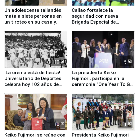
Un adolescente tailandés
Callao fortalece la
mata a siete personas en
seguridad con nueva
un tiroteo en su casa y
Brigada Especial de
escuela
Turismo y moderno
equipamiento para
Serenazgo
10
5
¡La crema está de fiesta!
La presidenta Keiko
Universitario de Deportes
Fujimori, participa en la
celebra hoy 102 años de
ceremonia “One Year To Go
fundación
de Lima 2027”
10
11
Keiko Fujimori se reúne con
Presidenta Keiko Fujimori