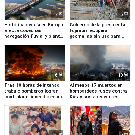
7
5
Histórica sequía en Europa
Gobierno de la presidenta
afecta cosechas,
Fujimori recupera
navegación fluvial y plantas
geomallas sin uso para
nucleares
proteger Santa Eulalia ante
Fenómeno El Niño
6
10
Tras 10 horas de intenso
Al menos 17 muertos en
trabajo bomberos logran
bombardeos rusos contra
controlar el incendio en una
Kiev y sus alrededores
planta química de Santiago
de Chile