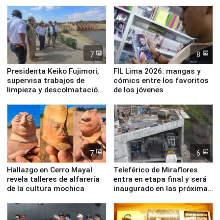
7
8
Presidenta Keiko Fujimori,
FIL Lima 2026: mangas y
supervisa trabajos de
cómics entre los favoritos
limpieza y descolmatación
de los jóvenes
en río Piura
7
6
Hallazgo en Cerro Mayal
Teleférico de Miraflores
revela talleres de alfarería
entra en etapa final y será
de la cultura mochica
inaugurado en las próximas
semanas