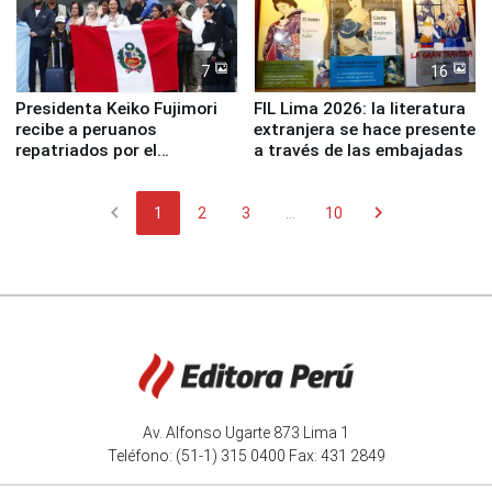
7
16
Presidenta Keiko Fujimori
FIL Lima 2026: la literatura
recibe a peruanos
extranjera se hace presente
repatriados por el
a través de las embajadas
terremoto en Venezuela
chevron_left
chevron_right
1
2
3
...
10
Av. Alfonso Ugarte 873 Lima 1
Teléfono: (51-1) 315 0400 Fax: 431 2849