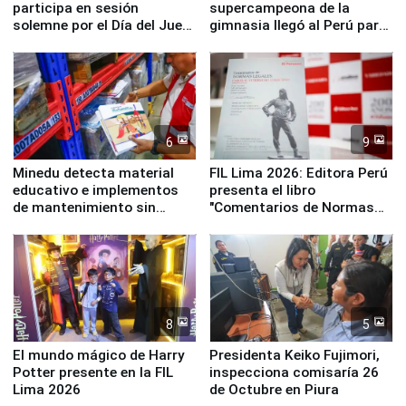
participa en sesión
supercampeona de la
solemne por el Día del Juez
gimnasia llegó al Perú para
y la Jueza
empezar cuenta regresiva a
Panamericanos Lima 2027
6
9
Minedu detecta material
FIL Lima 2026: Editora Perú
educativo e implementos
presenta el libro
de mantenimiento sin
"Comentarios de Normas
distribuir en almacenes de
Legales: Laboral Vl .
la UGEL 2
Derecho Colectivo"
8
5
El mundo mágico de Harry
Presidenta Keiko Fujimori,
Potter presente en la FIL
inspecciona comisaría 26
Lima 2026
de Octubre en Piura