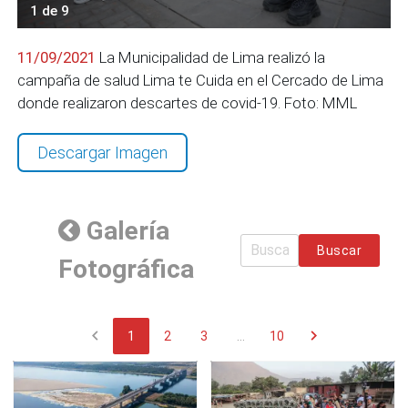
1 de 9
11/09/2021
La Municipalidad de Lima realizó la
campaña de salud Lima te Cuida en el Cercado de Lima
donde realizaron descartes de covid-19. Foto: MML
Descargar Imagen
Galería
Buscar
Fotográfica
chevron_left
chevron_right
1
2
3
...
10