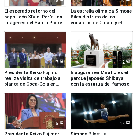
15
7
El esperado retorno del
La estrella olímpica Simone
papa León XIV al Perú: Las
Biles disfruta de los
imágenes del Santo Padre
encantos de Cusco y el
en su labor pastoral en
Valle Sagrado
nuestro país
7
12
Presidenta Keiko Fujimori
Inauguran en Miraflores el
realiza visita de trabajo a
parque japonés Shibuya
planta de Coca-Cola en
con la estatua del famoso
Pucusana
perro Hachiko
5
14
Presidenta Keiko Fujimori
Simone Biles: La