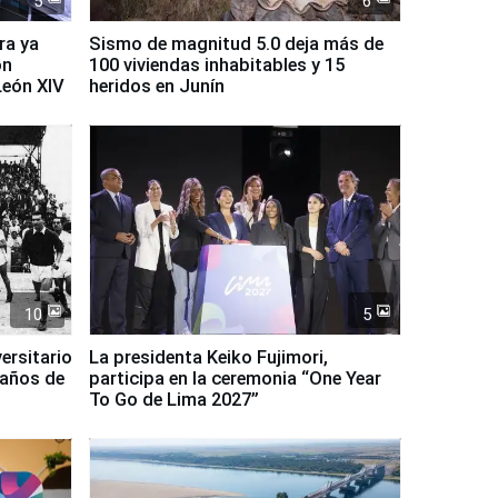
5
6
ra ya
Sismo de magnitud 5.0 deja más de
on
100 viviendas inhabitables y 15
León XIV
heridos en Junín
10
5
ersitario
La presidenta Keiko Fujimori,
 años de
participa en la ceremonia “One Year
To Go de Lima 2027”