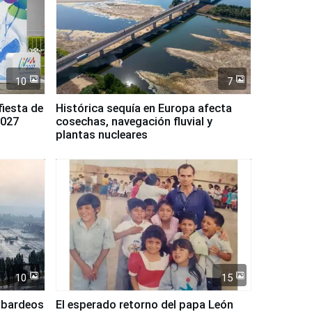
10
7
fiesta de
Histórica sequía en Europa afecta
2027
cosechas, navegación fluvial y
plantas nucleares
10
15
mbardeos
El esperado retorno del papa León