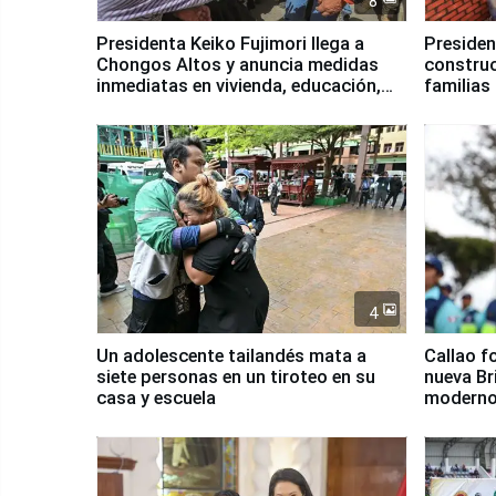
8
Presidenta Keiko Fujimori llega a
Presiden
Chongos Altos y anuncia medidas
construc
inmediatas en vivienda, educación,
familias
salud y empleo
Junín
4
Un adolescente tailandés mata a
Callao f
siete personas en un tiroteo en su
nueva Br
casa y escuela
moderno
Serenaz