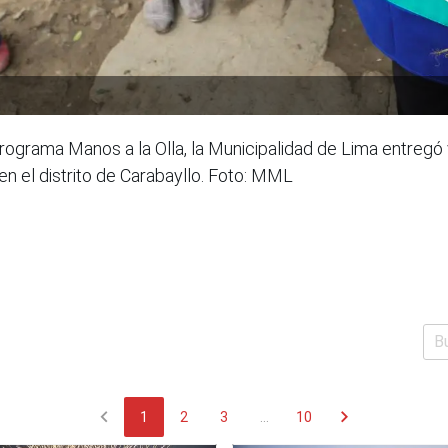
ograma Manos a la Olla, la Municipalidad de Lima entregó v
en el distrito de Carabayllo. Foto: MML
chevron_left
chevron_right
1
2
3
...
10