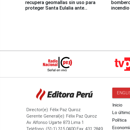
recupera geomallas sin uso para
bomberos
proteger Santa Eulalia ante
incendio
Fenómeno El Niño
Santiago
ENGLI
Inicio
Director(e): Félix Paz Quiroz
Lo últim
Gerente General(e): Félix Paz Quiroz
Política
Av. Alfonso Ugarte 873 Lima 1
Economí
Teléfono: (51-1) 315 0400 Fax: 431 2849