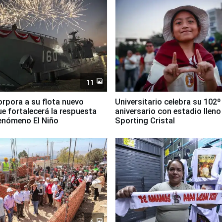
11
orpora a su flota nuevo
Universitario celebra su 102º
e fortalecerá la respuesta
aniversario con estadio lleno
fenómeno El Niño
Sporting Cristal