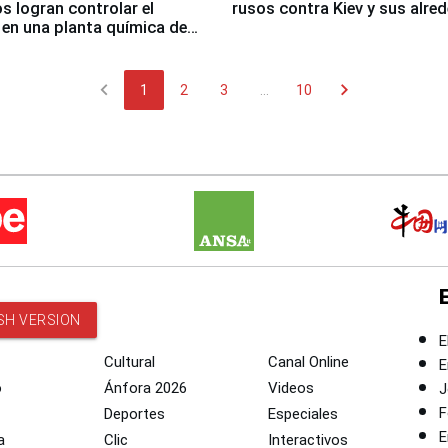
 logran controlar el
rusos contra Kiev y sus alre
 en una planta química de
 de Chile
chevron_left
chevron_right
1
2
3
...
10
SH VERSION
E
Cultural
Canal Online
E
o
Ánfora 2026
Videos
J
F
Deportes
Especiales
E
a
Clic
Interactivos