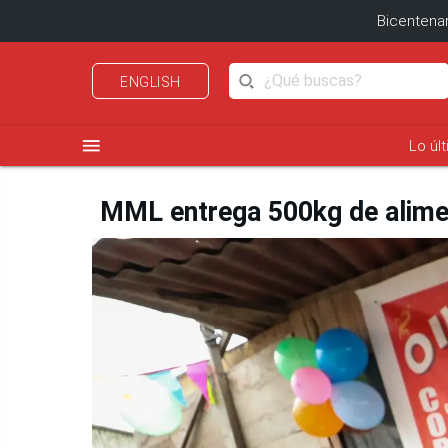
Bicentenar
ENGLISH
menu
Lo úl
MML entrega 500kg de alimen