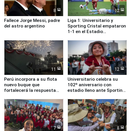
8
12
Fallece Jorge Messi, padre
Liga 1: Universitario y
del astro argentino
Sporting Cristal empataron
1-1 en el Estadio
Monumental
11
12
Perú incorpora a su flota
Universitario celebra su
nuevo buque que
102º aniversario con
fortalecerá la respuesta
estadio lleno ante Sporting
ante el fenómeno El Niño
Cristal
7
8