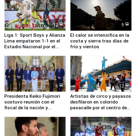
12
9
Liga 1: Sport Boys y Alianza
El calor se intensifica en la
Lima empataron 1-1 en el
costa y sierra tras días de
Estadio Nacional por el
frío y vientos
Torneo Clausura
6
12
Presidenta Keiko Fujimori
Artistas de circo y payasos
sostuvo reunión con el
desfilaron en colorido
fiscal de la nación y
pasacalle por el centro de
ministros de Estado
Lima