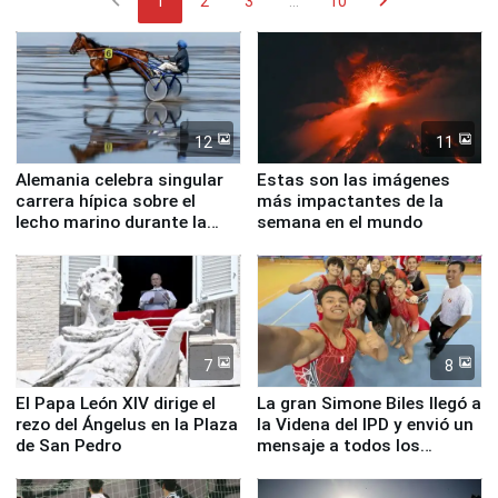
chevron_left
chevron_right
1
2
3
...
10
12
11
Alemania celebra singular
Estas son las imágenes
carrera hípica sobre el
más impactantes de la
lecho marino durante la
semana en el mundo
marea baja
7
8
El Papa León XIV dirige el
La gran Simone Biles llegó a
rezo del Ángelus en la Plaza
la Videna del IPD y envió un
de San Pedro
mensaje a todos los
deportistas del Perú