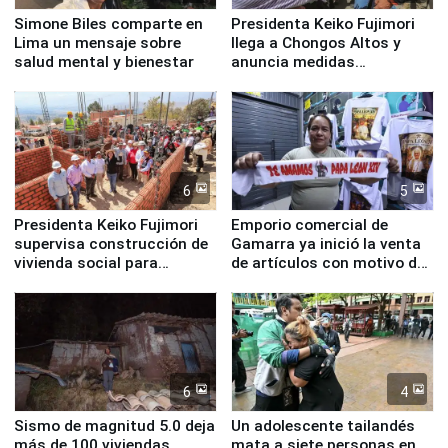
Simone Biles comparte en
Presidenta Keiko Fujimori
Lima un mensaje sobre
llega a Chongos Altos y
salud mental y bienestar
anuncia medidas
inmediatas en vivienda,
educación, salud y empleo
6
5
Presidenta Keiko Fujimori
Emporio comercial de
supervisa construcción de
Gamarra ya inició la venta
vivienda social para
de artículos con motivo de
familias afectadas por
la visita del papa León XIV
sismo en Junín
6
4
Sismo de magnitud 5.0 deja
Un adolescente tailandés
más de 100 viviendas
mata a siete personas en