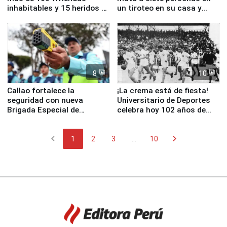
inhabitables y 15 heridos en
un tiroteo en su casa y
Junín
escuela
8
10
Callao fortalece la
¡La crema está de fiesta!
seguridad con nueva
Universitario de Deportes
Brigada Especial de
celebra hoy 102 años de
Turismo y moderno
fundación
equipamiento para
chevron_left
chevron_right
Serenazgo
1
2
3
...
10