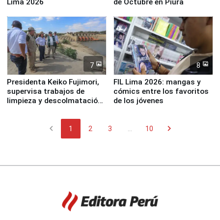
Lima 2026
de Octubre en Piura
7
8
Presidenta Keiko Fujimori,
FIL Lima 2026: mangas y
supervisa trabajos de
cómics entre los favoritos
limpieza y descolmatación
de los jóvenes
en río Piura
chevron_left
chevron_right
1
2
3
...
10