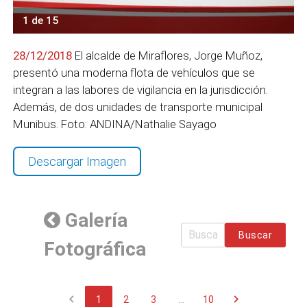
1 de 15
28/12/2018
El alcalde de Miraflores, Jorge Muñoz,
presentó una moderna flota de vehículos que se
integran a las labores de vigilancia en la jurisdicción.
Además, de dos unidades de transporte municipal
Munibus. Foto: ANDINA/Nathalie Sayago
Descargar Imagen
Galería
Buscar
Fotográfica
chevron_left
chevron_right
1
2
3
...
10