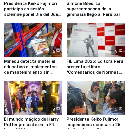
Presidenta Keiko Fujimori
Simone Biles: La
participa en sesión
supercampeona de la
solemne por el Día del Juez
gimnasia llegó al Perú para
y la Jueza
empezar cuenta regresiva a
Panamericanos Lima 2027
6
9
Minedu detecta material
FIL Lima 2026: Editora Perú
educativo e implementos
presenta el libro
de mantenimiento sin
"Comentarios de Normas
distribuir en almacenes de
Legales: Laboral Vl .
la UGEL 2
Derecho Colectivo"
8
5
El mundo mágico de Harry
Presidenta Keiko Fujimori,
Potter presente en la FIL
inspecciona comisaría 26