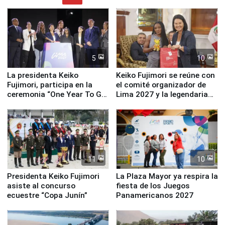
5
10
La presidenta Keiko
Keiko Fujimori se reúne con
Fujimori, participa en la
el comité organizador de
ceremonia “One Year To Go
Lima 2027 y la legendaria
de Lima 2027”
Simone Biles
11
10
Presidenta Keiko Fujimori
La Plaza Mayor ya respira la
asiste al concurso
fiesta de los Juegos
ecuestre “Copa Junín”
Panamericanos 2027