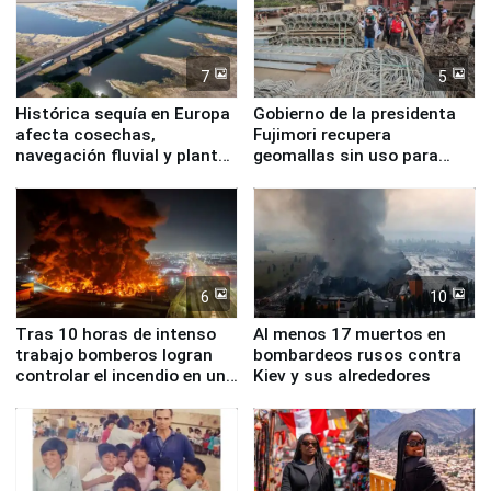
7
5
Histórica sequía en Europa
Gobierno de la presidenta
afecta cosechas,
Fujimori recupera
navegación fluvial y plantas
geomallas sin uso para
nucleares
proteger Santa Eulalia ante
Fenómeno El Niño
6
10
Tras 10 horas de intenso
Al menos 17 muertos en
trabajo bomberos logran
bombardeos rusos contra
controlar el incendio en una
Kiev y sus alrededores
planta química de Santiago
de Chile