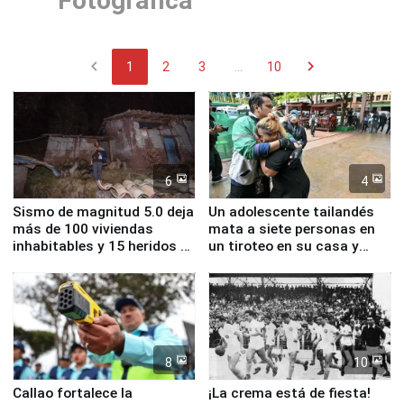
Fotográfica
chevron_left
chevron_right
1
2
3
...
10
6
4
Sismo de magnitud 5.0 deja
Un adolescente tailandés
más de 100 viviendas
mata a siete personas en
inhabitables y 15 heridos en
un tiroteo en su casa y
Junín
escuela
8
10
Callao fortalece la
¡La crema está de fiesta!