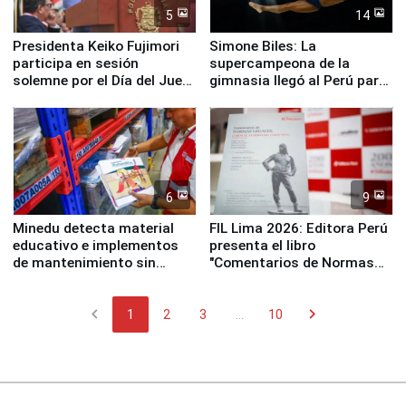
5
14
Presidenta Keiko Fujimori
Simone Biles: La
participa en sesión
supercampeona de la
solemne por el Día del Juez
gimnasia llegó al Perú para
y la Jueza
empezar cuenta regresiva a
Panamericanos Lima 2027
6
9
Minedu detecta material
FIL Lima 2026: Editora Perú
educativo e implementos
presenta el libro
de mantenimiento sin
"Comentarios de Normas
distribuir en almacenes de
Legales: Laboral Vl .
la UGEL 2
Derecho Colectivo"
chevron_left
chevron_right
1
2
3
...
10