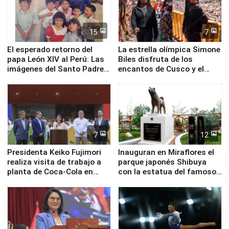
15
7
El esperado retorno del
La estrella olímpica Simone
papa León XIV al Perú: Las
Biles disfruta de los
imágenes del Santo Padre
encantos de Cusco y el
en su labor pastoral en
Valle Sagrado
nuestro país
7
12
Presidenta Keiko Fujimori
Inauguran en Miraflores el
realiza visita de trabajo a
parque japonés Shibuya
planta de Coca-Cola en
con la estatua del famoso
Pucusana
perro Hachiko