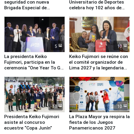
seguridad con nueva
Universitario de Deportes
Brigada Especial de
celebra hoy 102 años de
Turismo y moderno
fundación
equipamiento para
Serenazgo
5
10
La presidenta Keiko
Keiko Fujimori se reúne con
Fujimori, participa en la
el comité organizador de
ceremonia “One Year To Go
Lima 2027 y la legendaria
de Lima 2027”
Simone Biles
11
10
Presidenta Keiko Fujimori
La Plaza Mayor ya respira la
asiste al concurso
fiesta de los Juegos
ecuestre “Copa Junín”
Panamericanos 2027