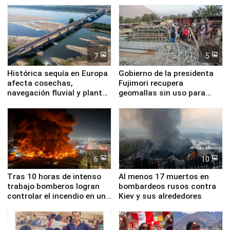
7
5
Histórica sequía en Europa
Gobierno de la presidenta
afecta cosechas,
Fujimori recupera
navegación fluvial y plantas
geomallas sin uso para
nucleares
proteger Santa Eulalia ante
Fenómeno El Niño
6
10
Tras 10 horas de intenso
Al menos 17 muertos en
trabajo bomberos logran
bombardeos rusos contra
controlar el incendio en una
Kiev y sus alrededores
planta química de Santiago
de Chile