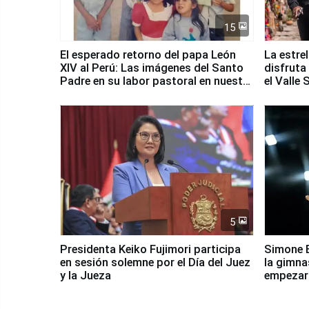
15
El esperado retorno del papa León
La estre
XIV al Perú: Las imágenes del Santo
disfruta
Padre en su labor pastoral en nuestro
el Valle
país
5
Presidenta Keiko Fujimori participa
Simone B
en sesión solemne por el Día del Juez
la gimna
y la Jueza
empezar 
Panamer