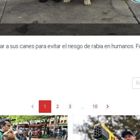
ar a sus canes para evitar el riesgo de rabia en humanos. F
chevron_left
chevron_right
1
2
3
...
10