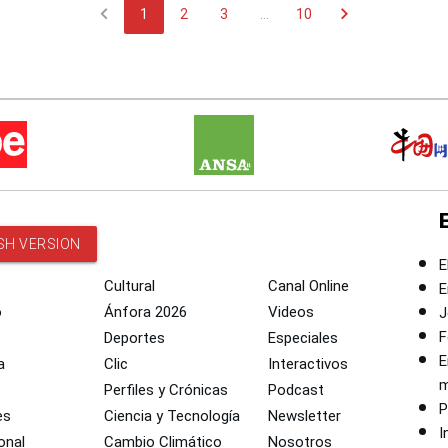
chevron_left
chevron_right
1
2
3
...
10
SH VERSION
E
Cultural
Canal Online
E
o
Ánfora 2026
Videos
J
F
Deportes
Especiales
E
a
Clic
Interactivos
m
Perfiles y Crónicas
Podcast
P
es
Ciencia y Tecnología
Newsletter
I
onal
Cambio Climático
Nosotros