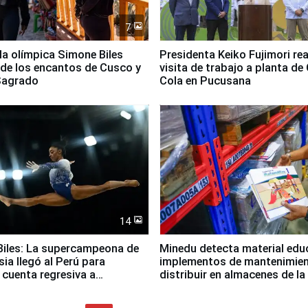
7
lla olímpica Simone Biles
Presidenta Keiko Fujimori rea
 de los encantos de Cusco y
visita de trabajo a planta de
 Sagrado
Cola en Pucusana
14
iles: La supercampeona de
Minedu detecta material edu
sia llegó al Perú para
implementos de mantenimien
cuenta regresiva a
distribuir en almacenes de l
icanos Lima 2027