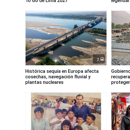
To Go de Lima 2027”
legendar
7
Histórica sequía en Europa afecta
Gobierno
cosechas, navegación fluvial y
recupera
plantas nucleares
proteger
Fenómen