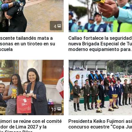
4
scente tailandés mata a
Callao fortalece la segurida
rsonas en un tiroteo en su
nueva Brigada Especial de T
scuela
moderno equipamiento para
Serenazgo
10
jimori se reúne con el comité
Presidenta Keiko Fujimori asi
dor de Lima 2027 y la
concurso ecuestre “Copa Ju