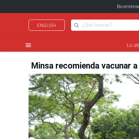
Bicentenar
ENGLISH
menu
Lo úl
Minsa recomienda vacunar a l