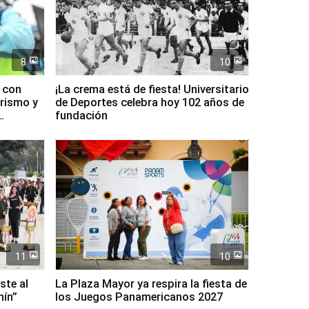
8
10
d con
¡La crema está de fiesta! Universitario
urismo y
de Deportes celebra hoy 102 años de
fundación
11
10
ste al
La Plaza Mayor ya respira la fiesta de
nín”
los Juegos Panamericanos 2027