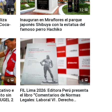
7
12
liza
Inauguran en Miraflores el parque
 Coca-
japonés Shibuya con la estatua del
famoso perro Hachiko
6
9
cativo e
FIL Lima 2026: Editora Perú presenta
to sin
el libro "Comentarios de Normas
a UGEL 2
Legales: Laboral Vl . Derecho
Colectivo"