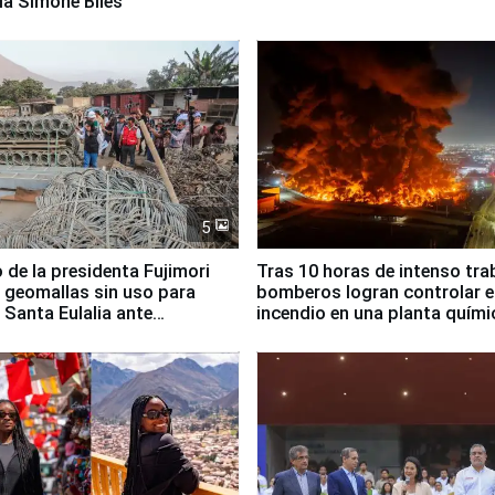
ia Simone Biles
5
 de la presidenta Fujimori
Tras 10 horas de intenso tra
 geomallas sin uso para
bomberos logran controlar e
 Santa Eulalia ante
incendio en una planta quími
o El Niño
Santiago de Chile